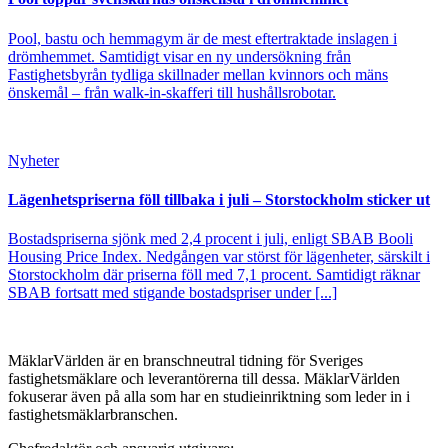
Pool, bastu och hemmagym är de mest eftertraktade inslagen i
drömhemmet. Samtidigt visar en ny undersökning från
Fastighetsbyrån tydliga skillnader mellan kvinnors och mäns
önskemål – från walk-in-skafferi till hushållsrobotar.
Nyheter
Lägenhetspriserna föll tillbaka i juli – Storstockholm sticker ut
Bostadspriserna sjönk med 2,4 procent i juli, enligt SBAB Booli
Housing Price Index. Nedgången var störst för lägenheter, särskilt i
Storstockholm där priserna föll med 7,1 procent. Samtidigt räknar
SBAB fortsatt med stigande bostadspriser under [...]
MäklarVärlden är en branschneutral tidning för Sveriges
fastighetsmäklare och leverantörerna till dessa. MäklarVärlden
fokuserar även på alla som har en studieinriktning som leder in i
fastighetsmäklarbranschen.