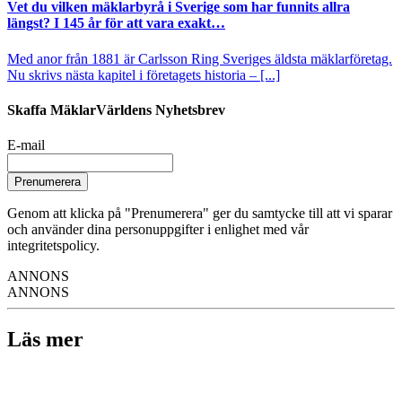
Vet du vilken mäklarbyrå i Sverige som har funnits allra
längst? I 145 år för att vara exakt…
Med anor från 1881 är Carlsson Ring Sveriges äldsta mäklarföretag.
Nu skrivs nästa kapitel i företagets historia – [...]
Skaffa MäklarVärldens Nyhetsbrev
E-mail
Prenumerera
Genom att klicka på "Prenumerera" ger du samtycke till att vi sparar
och använder dina personuppgifter i enlighet med vår
integritetspolicy.
ANNONS
ANNONS
Läs mer