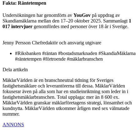
Fakta: Räntetempen
Undersökningen har genomförts av
YouGov
på uppdrag av
Skandiamäklarna mellan den 17–20 oktober 2025. Sammanlagt
1
017 intervjuer
genomfördes med personer över 18 år i Sverige.
Jenny Persson
Chefredaktör och ansvarig utgivare
#Riksbanken #räntan #bostadsmarknaden #SkandiaMäklarna
#räntetempen #förtroende #mäklarbranschen
Dela artikeln
MäklarVärlden är en branschneutral tidning för Sveriges
fastighetsmäklare och leverantörerna till dessa. MäklarVärlden
fokuserar även på alla som har en studieinriktning som leder in i
fastighetsmäklarbranschen. Total upplaga: mer än 8 600 ex.
MäklarVärlden granskar mäklarföretagens strategi, lönsamhet och
kundnytta. MäklarVärlden utkommer årligen med sex välmatade
nummer.
ANNONS