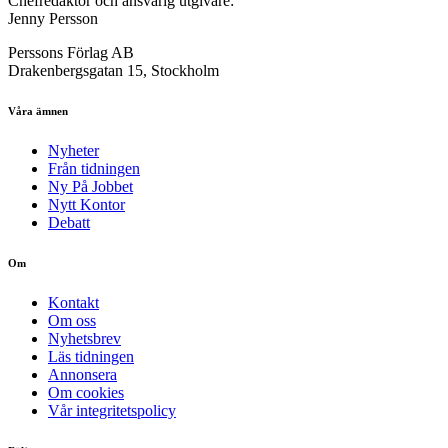
Chefredaktör och ansvarig utgivare:
Jenny Persson
Perssons Förlag AB
Drakenbergsgatan 15, Stockholm
Våra ämnen
Nyheter
Från tidningen
Ny På Jobbet
Nytt Kontor
Debatt
Om
Kontakt
Om oss
Nyhetsbrev
Läs tidningen
Annonsera
Om cookies
Vår integritetspolicy