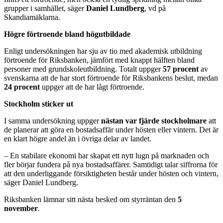
grupper i samhället, säger
Daniel Lundberg
, vd på
Skandiamäklarna.
Högre förtroende bland högutbildade
Enligt undersökningen har sju av tio med akademisk utbildning
förtroende för Riksbanken, jämfört med knappt hälften bland
personer med grundskoleutbildning. Totalt uppger
57 procent
av
svenskarna att de har stort förtroende för Riksbankens beslut, medan
24 procent
uppger att de har lågt förtroende.
Stockholm sticker ut
I samma undersökning uppger
nästan var fjärde stockholmare
att
de planerar att göra en bostadsaffär under hösten eller vintern. Det är
en klart högre andel än i övriga delar av landet.
– En stabilare ekonomi har skapat ett nytt lugn på marknaden och
fler börjar fundera på nya bostadsaffärer. Samtidigt talar siffrorna för
att den underliggande försiktigheten består under hösten och vintern,
säger Daniel Lundberg.
Riksbanken lämnar sitt nästa besked om styrräntan den
5
november
.