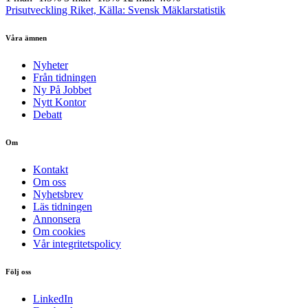
Prisutveckling Riket, Källa: Svensk Mäklarstatistik
Våra ämnen
Nyheter
Från tidningen
Ny På Jobbet
Nytt Kontor
Debatt
Om
Kontakt
Om oss
Nyhetsbrev
Läs tidningen
Annonsera
Om cookies
Vår integritetspolicy
Följ oss
LinkedIn