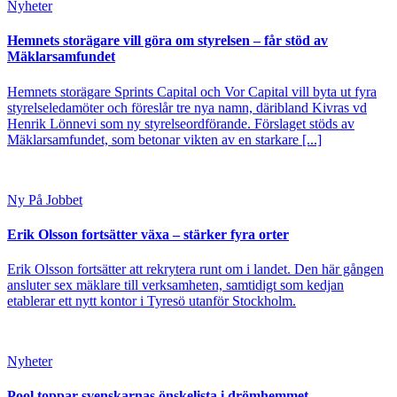
Nyheter
Hemnets storägare vill göra om styrelsen – får stöd av
Mäklarsamfundet
Hemnets storägare Sprints Capital och Vor Capital vill byta ut fyra
styrelseledamöter och föreslår tre nya namn, däribland Kivras vd
Henrik Lönnevi som ny styrelseordförande. Förslaget stöds av
Mäklarsamfundet, som betonar vikten av en starkare [...]
Ny På Jobbet
Erik Olsson fortsätter växa – stärker fyra orter
Erik Olsson fortsätter att rekrytera runt om i landet. Den här gången
ansluter sex mäklare till verksamheten, samtidigt som kedjan
etablerar ett nytt kontor i Tyresö utanför Stockholm.
Nyheter
Pool toppar svenskarnas önskelista i drömhemmet