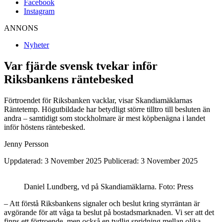
Facebook
Instagram
ANNONS
Nyheter
Var fjärde svensk tvekar inför
Riksbankens räntebesked
Förtroendet för Riksbanken vacklar, visar Skandiamäklarnas
Räntetemp. Högutbildade har betydligt större tilltro till besluten än
andra – samtidigt som stockholmare är mest köpbenägna i landet
inför höstens räntebesked.
Jenny Persson
Uppdaterad: 3 November 2025
Publicerad: 3 November 2025
Daniel Lundberg, vd på Skandiamäklarna. Foto: Press
– Att förstå Riksbankens signaler och beslut kring styrräntan är
avgörande för att våga ta beslut på bostadsmarknaden. Vi ser att det
finns ett förtroende, men också en tydlig spridning mellan olika