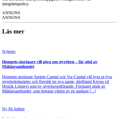
integritetspolicy.
ANNONS
ANNONS
Läs mer
Nyheter
Hemnets storägare vill göra om styrelsen – får stöd av
Mäklarsamfundet
Hemnets storägare Sprints Capital och Vor Capital vill byta ut fyra
styrelseledamöter och föreslår tre nya namn, däribland Kivras vd
Henrik Lönnevi som ny styrelseordförande. Förslaget stöds av
Mäklarsamfundet, som betonar vikten av en starkare [...]
Ny På Jobbet