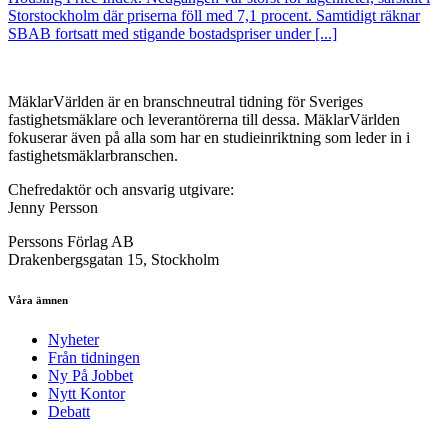
Storstockholm där priserna föll med 7,1 procent. Samtidigt räknar
SBAB fortsatt med stigande bostadspriser under [...]
MäklarVärlden är en branschneutral tidning för Sveriges
fastighetsmäklare och leverantörerna till dessa. MäklarVärlden
fokuserar även på alla som har en studieinriktning som leder in i
fastighetsmäklarbranschen.
Chefredaktör och ansvarig utgivare:
Jenny Persson
Perssons Förlag AB
Drakenbergsgatan 15, Stockholm
Våra ämnen
Nyheter
Från tidningen
Ny På Jobbet
Nytt Kontor
Debatt