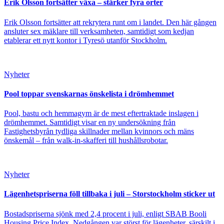
Erik Olsson fortsätter växa – stärker fyra orter
Erik Olsson fortsätter att rekrytera runt om i landet. Den här gången
ansluter sex mäklare till verksamheten, samtidigt som kedjan
etablerar ett nytt kontor i Tyresö utanför Stockholm.
Nyheter
Pool toppar svenskarnas önskelista i drömhemmet
Pool, bastu och hemmagym är de mest eftertraktade inslagen i
drömhemmet. Samtidigt visar en ny undersökning från
Fastighetsbyrån tydliga skillnader mellan kvinnors och mäns
önskemål – från walk-in-skafferi till hushållsrobotar.
Nyheter
Lägenhetspriserna föll tillbaka i juli – Storstockholm sticker ut
Bostadspriserna sjönk med 2,4 procent i juli, enligt SBAB Booli
Housing Price Index. Nedgången var störst för lägenheter, särskilt i