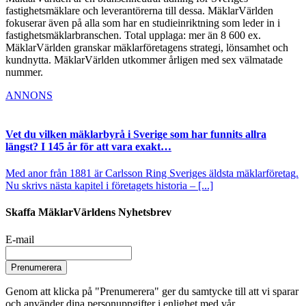
fastighetsmäklare och leverantörerna till dessa. MäklarVärlden
fokuserar även på alla som har en studieinriktning som leder in i
fastighetsmäklarbranschen. Total upplaga: mer än 8 600 ex.
MäklarVärlden granskar mäklarföretagens strategi, lönsamhet och
kundnytta. MäklarVärlden utkommer årligen med sex välmatade
nummer.
ANNONS
Vet du vilken mäklarbyrå i Sverige som har funnits allra
längst? I 145 år för att vara exakt…
Med anor från 1881 är Carlsson Ring Sveriges äldsta mäklarföretag.
Nu skrivs nästa kapitel i företagets historia – [...]
Skaffa MäklarVärldens Nyhetsbrev
E-mail
Prenumerera
Genom att klicka på "Prenumerera" ger du samtycke till att vi sparar
och använder dina personuppgifter i enlighet med vår