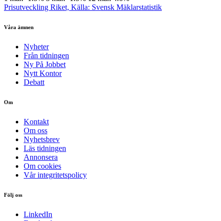
Prisutveckling Riket, Källa: Svensk Mäklarstatistik
Våra ämnen
Nyheter
Från tidningen
Ny På Jobbet
Nytt Kontor
Debatt
Om
Kontakt
Om oss
Nyhetsbrev
Läs tidningen
Annonsera
Om cookies
Vår integritetspolicy
Följ oss
LinkedIn