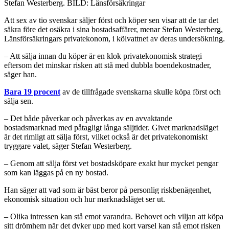
Stefan Westerberg. BILD: Länsförsäkringar
Att sex av tio svenskar säljer först och köper sen visar att de tar det
säkra före det osäkra i sina bostadsaffärer, menar Stefan Westerberg,
Länsförsäkringars privatekonom, i kölvattnet av deras undersökning.
– Att sälja innan du köper är en klok privatekonomisk strategi
eftersom det minskar risken att stå med dubbla boendekostnader,
säger han.
Bara 19 procent
av de tillfrågade svenskarna skulle köpa först och
sälja sen.
– Det både påverkar och påverkas av en avvaktande
bostadsmarknad med påtagligt långa säljtider. Givet marknadsläget
är det rimligt att sälja först, vilket också är det privatekonomiskt
tryggare valet, säger Stefan Westerberg.
– Genom att sälja först vet bostadsköpare exakt hur mycket pengar
som kan läggas på en ny bostad.
Han säger att vad som är bäst beror på personlig riskbenägenhet,
ekonomisk situation och hur marknadsläget ser ut.
– Olika intressen kan stå emot varandra. Behovet och viljan att köpa
sitt drömhem när det dyker upp med kort varsel kan stå emot risken