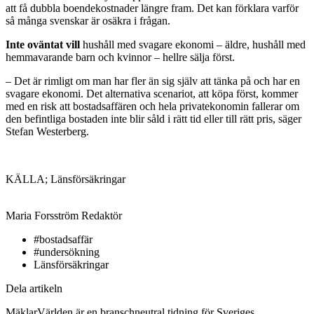
att få dubbla boendekostnader längre fram. Det kan förklara varför
så många svenskar är osäkra i frågan.
Inte oväntat vill
hushåll med svagare ekonomi – äldre, hushåll med
hemmavarande barn och kvinnor – hellre sälja först.
– Det är rimligt om man har fler än sig själv att tänka på och har en
svagare ekonomi. Det alternativa scenariot, att köpa först, kommer
med en risk att bostadsaffären och hela privatekonomin fallerar om
den befintliga bostaden inte blir såld i rätt tid eller till rätt pris, säger
Stefan Westerberg.
KÄLLA; Länsförsäkringar
Maria Forsström
Redaktör
#bostadsaffär
#undersökning
Länsförsäkringar
Dela artikeln
MäklarVärlden är en branschneutral tidning för Sveriges