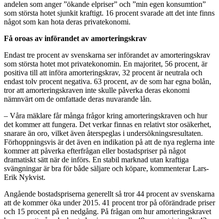
andelen som anger ”ökande elpriser” och ”min egen konsumtion”
som största hotet sjunkit kraftigt. 16 procent svarade att det inte finns
något som kan hota deras privatekonomi.
Få oroas av införandet av amorteringskrav
Endast tre procent av svenskarna ser införandet av amorteringskrav
som största hotet mot privatekonomin. En majoritet, 56 procent, är
positiva till att införa amorteringskrav, 32 procent är neutrala och
endast tolv procent negativa. 63 procent, av de som har egna bolån,
tror att amorteringskraven inte skulle påverka deras ekonomi
nämnvärt om de omfattade deras nuvarande lån.
– Våra mäklare får många frågor kring amorteringskraven och hur
det kommer att fungera. Det verkar finnas en relativt stor osäkerhet,
snarare än oro, vilket även återspeglas i undersökningsresultaten.
Förhoppningsvis är det även en indikation på att de nya reglerna inte
kommer att påverka efterfrågan eller bostadspriser på något
dramatiskt sätt när de införs. En stabil marknad utan kraftiga
svängningar är bra för både säljare och köpare, kommenterar Lars-
Erik Nykvist.
Angående bostadspriserna generellt så tror 44 procent av svenskarna
att de kommer öka under 2015. 41 procent tror på oförändrade priser
och 15 procent på en nedgång. På frågan om hur amorteringskravet