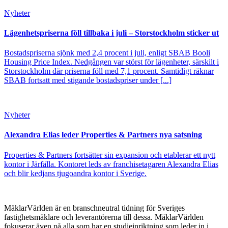
Nyheter
Lägenhetspriserna föll tillbaka i juli – Storstockholm sticker ut
Bostadspriserna sjönk med 2,4 procent i juli, enligt SBAB Booli
Housing Price Index. Nedgången var störst för lägenheter, särskilt i
Storstockholm där priserna föll med 7,1 procent. Samtidigt räknar
SBAB fortsatt med stigande bostadspriser under [...]
Nyheter
Alexandra Elias leder Properties & Partners nya satsning
Properties & Partners fortsätter sin expansion och etablerar ett nytt
kontor i Järfälla. Kontoret leds av franchisetagaren Alexandra Elias
och blir kedjans tjugoandra kontor i Sverige.
MäklarVärlden är en branschneutral tidning för Sveriges
fastighetsmäklare och leverantörerna till dessa. MäklarVärlden
fokuserar även på alla som har en studieinriktning som leder in i