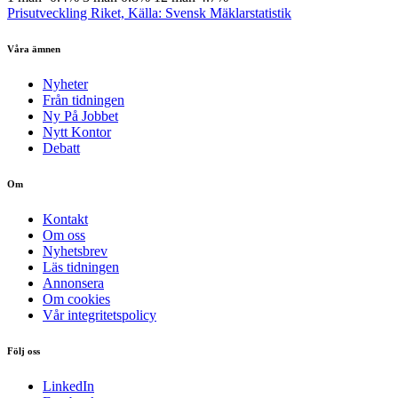
Prisutveckling Riket, Källa: Svensk Mäklarstatistik
Våra ämnen
Nyheter
Från tidningen
Ny På Jobbet
Nytt Kontor
Debatt
Om
Kontakt
Om oss
Nyhetsbrev
Läs tidningen
Annonsera
Om cookies
Vår integritetspolicy
Följ oss
LinkedIn