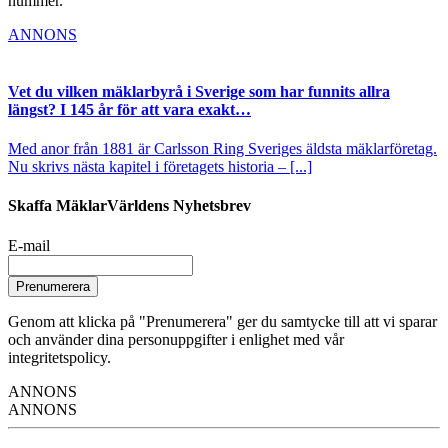
nummer.
ANNONS
Vet du vilken mäklarbyrå i Sverige som har funnits allra
längst? I 145 år för att vara exakt…
Med anor från 1881 är Carlsson Ring Sveriges äldsta mäklarföretag.
Nu skrivs nästa kapitel i företagets historia – [...]
Skaffa MäklarVärldens Nyhetsbrev
E-mail
Prenumerera
Genom att klicka på "Prenumerera" ger du samtycke till att vi sparar
och använder dina personuppgifter i enlighet med vår
integritetspolicy.
ANNONS
ANNONS