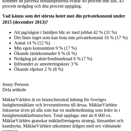
kommer att påverka bostadspriserna svarar 49 procent inte alls, 43
procent nedgång och åtta procent uppgång.
Vad känns som det största hotet mot din privatekonomi under
2015 (december 2013)?
Att jag/någon i familjen blir av med jobbat 42 % (31 %)
Det finns inget som kan hota min privatekonomi 16 % (17 %)
Annat 14 % (12 %)
Min egen konsumtion 9 % (17 %)
Ökande räntekostnader 6 % (6 %)
Nedgång på aktie/fondmarknad 6 % (7 %)
Införandet av amorteringskrav 3 %
Ökande elpriser 2 % (8 %)
Jenny Persson
Dela artikeln
MäklarVärlden är en branschneutral tidning för Sveriges
fastighetsmäklare och leverantörerna till dessa. MäklarVärlden
fokuserar även på alla som har en studieinriktning som leder in i
fastighetsmäklarbranschen. Total upplaga: mer än 8 600 ex.
MäklarVärlden granskar mäklarföretagens strategi, lönsamhet och
kundnytta. MäklarVärlden utkommer årligen med sex välmatade