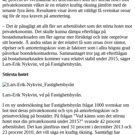
privatekonomin vilket är en relativt kraftig ökning jämfört med de
senaste fyra åren. Resultaten visar även att väldigt få svenskar oroar
sig för de nya kraven på amortering.
– Det är påtagligt att allt fler ser arbetslöshet som det störta hotet mot
privatekonomin. Det skulle kunna dämpa efterfråga på
bostadsmarknaden om fler agerar mer försiktigt och inte omprövar
sitt boende. Å andra sidan är det relativt få som oroas över räntor,
elpriser och amorteringskrav som är faktorer som i allra högsta grad
påverkar boendekostnaderna. Sammantaget tror jag att efterfrågan
på bostadsmarknaden kommer vara relativt stabil under 2015, säger
Lars-Erik Nykvist, vd på Fastighetsbyrån.
Största hotet
Lars-Erik Nykvist, vd på Fastighetsbyrån.
I en ny undersökning har Fastighetsbyrån frågat 1000 svenskar om
hot mot deras privatekonomi och syn på amorteringskrav och
prisutveckling på bostäder. På frågan ”Vad känns som det största
hotet mot din privatekonomi under 2015?” svarade 42 procent
arbetslöshet. Det kan jämföras med 31 procent i december 2013 och
23 procent 2010, det vill säga en kraftig ökning. Samtidigt har