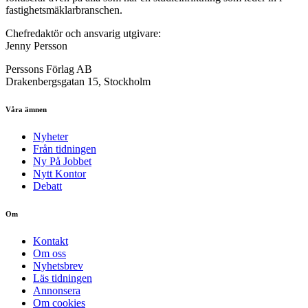
fastighetsmäklarbranschen.
Chefredaktör och ansvarig utgivare:
Jenny Persson
Perssons Förlag AB
Drakenbergsgatan 15, Stockholm
Våra ämnen
Nyheter
Från tidningen
Ny På Jobbet
Nytt Kontor
Debatt
Om
Kontakt
Om oss
Nyhetsbrev
Läs tidningen
Annonsera
Om cookies