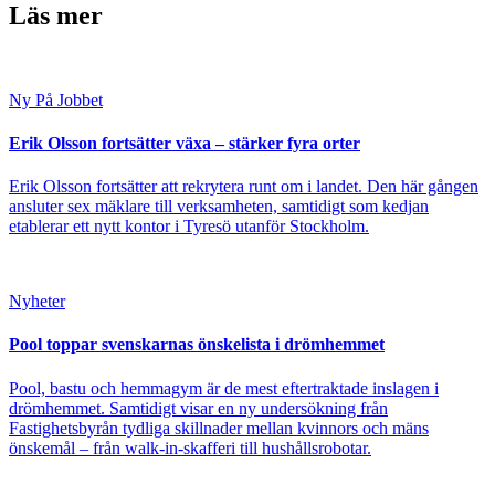
Läs mer
Ny På Jobbet
Erik Olsson fortsätter växa – stärker fyra orter
Erik Olsson fortsätter att rekrytera runt om i landet. Den här gången
ansluter sex mäklare till verksamheten, samtidigt som kedjan
etablerar ett nytt kontor i Tyresö utanför Stockholm.
Nyheter
Pool toppar svenskarnas önskelista i drömhemmet
Pool, bastu och hemmagym är de mest eftertraktade inslagen i
drömhemmet. Samtidigt visar en ny undersökning från
Fastighetsbyrån tydliga skillnader mellan kvinnors och mäns
önskemål – från walk-in-skafferi till hushållsrobotar.