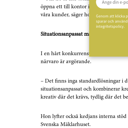
öppna ett till kontor i andra delen av 
våra kunder, säger hon.
Genom att klicka p
sparar och använde
integritetspolicy.
Situationsanpassat mäkleri i konkurr
I en hårt konkurrensutsatt marknad me
närvaro är avgörande.
– Det finns inga standardlösningar i 
situationsanpassat och kombinerar kreat
kreativ där det krävs, tydlig där det 
Hon lyfter också kedjans interna stöd
Svenska Mäklarhuset.