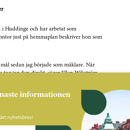
er
 i Huddinge och har arbetat som
 kontor just på hemmaplan beskriver hon som
tt mål sedan jag började som mäklare. När
 tog jag den direkt, säger Ellen Wikström.
enaste informationen
arkt lokalt team och ta marknadsandelar i
ner på ytterligare etablering inom
vårt nyhetsbrev!
 stärkt vår position. Jag siktar också på att