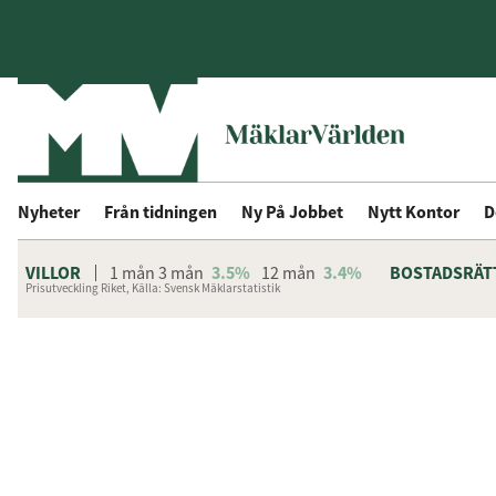
Nyheter
Från tidningen
Ny På Jobbet
Nytt Kontor
D
VILLOR
1 mån
3 mån
3.5%
12 mån
3.4%
BOSTADSRÄT
Prisutveckling Riket, Källa: Svensk Mäklarstatistik