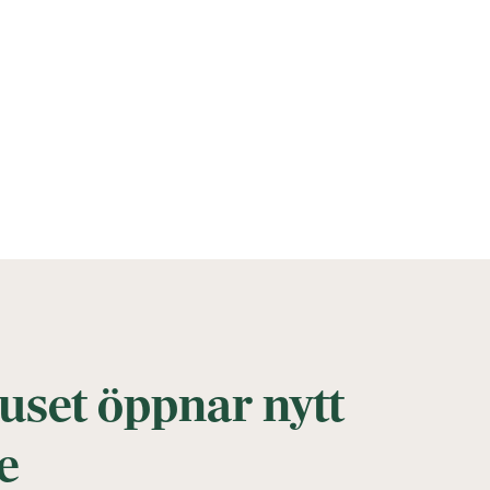
set öppnar nytt
e