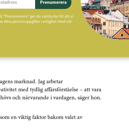
Prenumerera
området för att bli ännu mer tillgängliga för
å "Prenumerera" ger du samtycke till att vi
r dina personuppgifter i enlighet med vår
ensutsatt marknad
nar Ellen Wikström att flexibilitet och
dagens marknad. Jag arbetar
ivitet med tydlig affärsförståelse – att vara
behövs och närvarande i vardagen, säger hon.
 som en viktig faktor bakom valet av