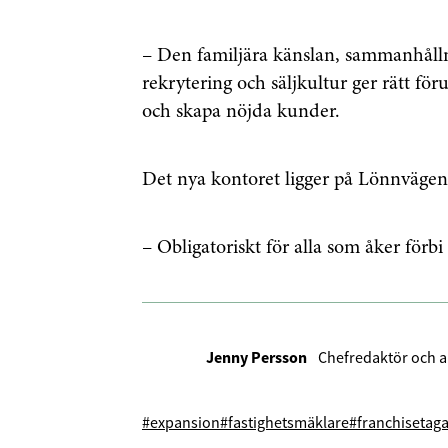
– Den familjära känslan, sammanhålln
rekrytering och säljkultur ger rätt föru
och skapa nöjda kunder.
Det nya kontoret ligger på Lönnvägen
– Obligatoriskt för alla som åker förbi 
Jenny Persson
Chefredaktör och a
#expansion
#fastighetsmäklare
#franchisetag