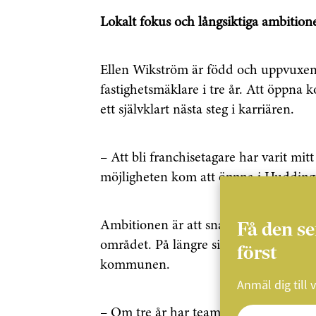
Lokalt fokus och långsiktiga ambition
Ellen Wikström är född och uppvuxen
fastighetsmäklare i tre år. Att öppna
ett självklart nästa steg i karriären.
– Att bli franchisetagare har varit mi
möjligheten kom att öppna i Huddinge
Få den s
Ambitionen är att snabbt bygga ett st
området. På längre sikt finns även pla
först
kommunen.
Anmäl dig till 
– Om tre år har teamet vuxit och vi har