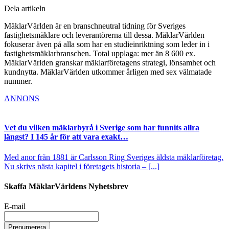
Dela artikeln
MäklarVärlden är en branschneutral tidning för Sveriges
fastighetsmäklare och leverantörerna till dessa. MäklarVärlden
fokuserar även på alla som har en studieinriktning som leder in i
fastighetsmäklarbranschen. Total upplaga: mer än 8 600 ex.
MäklarVärlden granskar mäklarföretagens strategi, lönsamhet och
kundnytta. MäklarVärlden utkommer årligen med sex välmatade
nummer.
ANNONS
Vet du vilken mäklarbyrå i Sverige som har funnits allra
längst? I 145 år för att vara exakt…
Med anor från 1881 är Carlsson Ring Sveriges äldsta mäklarföretag.
Nu skrivs nästa kapitel i företagets historia – [...]
Skaffa MäklarVärldens Nyhetsbrev
E-mail
Prenumerera