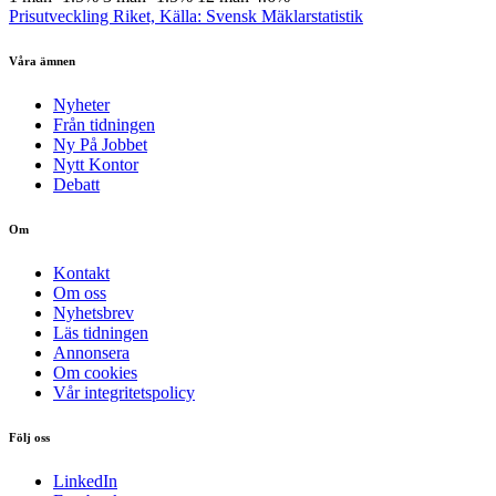
Prisutveckling Riket, Källa: Svensk Mäklarstatistik
Våra ämnen
Nyheter
Från tidningen
Ny På Jobbet
Nytt Kontor
Debatt
Om
Kontakt
Om oss
Nyhetsbrev
Läs tidningen
Annonsera
Om cookies
Vår integritetspolicy
Följ oss
LinkedIn