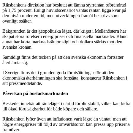
Riksbankens direktion har beslutat att lämna styrräntan oförändrad
på 1,75 procent. Enligt huvudscenariot väntas räntan ligga kvar på
den nivån under en tid, men utvecklingen framåt beskrivs som
ovanligt osäker.
Bakgrunden är det geopolitiska läget, där kriget i Mellanöstern har
skapat stora rörelser i energipriser och finansiella marknader. Bland
annat har korta marknadsräntor stigit och dollarn stärkts mot den
svenska kronan.
Samtidigt finns det tecken på att den svenska ekonomin fortsätter
återhämta sig.
I Sverige finns det i grunden goda förutsättningar för att den
ekonomiska återhämtningen ska fortsätta, konstaterar Riksbanken i
sitt pressmeddelande.
Påverkan på bostadsmarknaden
Beskedet innebär att ränteläget i närtid förblir stabilt, vilket kan bidra
till ökad förutsägbarhet för både köpare och säljare.
Riksbanken lyfter även att inflationen varit lägre än väntat, men att
högre energipriser till följd av omvärldsoron kan pressa upp priserna
framöver.