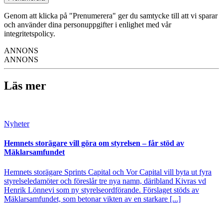
Genom att klicka på "Prenumerera" ger du samtycke till att vi sparar
och använder dina personuppgifter i enlighet med vår
integritetspolicy.
ANNONS
ANNONS
Läs mer
Nyheter
Hemnets storägare vill göra om styrelsen – får stöd av
Mäklarsamfundet
Hemnets storägare Sprints Capital och Vor Capital vill byta ut fyra
styrelseledamöter och föreslår tre nya namn, däribland Kivras vd
Henrik Lönnevi som ny styrelseordförande. Förslaget stöds av
Mäklarsamfundet, som betonar vikten av en starkare [...]