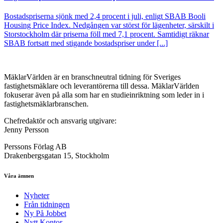
Bostadspriserna sjönk med 2,4 procent i juli, enligt SBAB Booli
Housing Price Index. Nedgången var störst för lägenheter, särskilt i
Storstockholm där priserna föll med 7,1 procent. Samtidigt räknar
SBAB fortsatt med stigande bostadspriser under [...]
MäklarVärlden är en branschneutral tidning för Sveriges
fastighetsmäklare och leverantörerna till dessa. MäklarVärlden
fokuserar även på alla som har en studieinriktning som leder in i
fastighetsmäklarbranschen.
Chefredaktör och ansvarig utgivare:
Jenny Persson
Perssons Förlag AB
Drakenbergsgatan 15, Stockholm
Våra ämnen
Nyheter
Från tidningen
Ny På Jobbet
Nytt Kontor