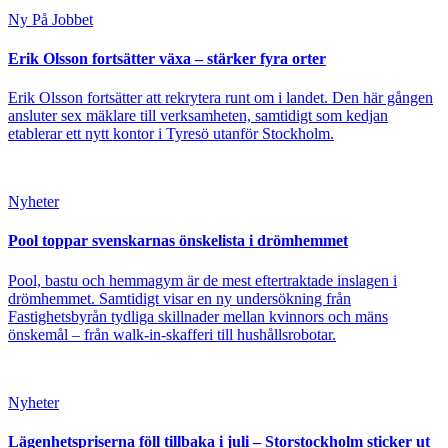
Ny På Jobbet
Erik Olsson fortsätter växa – stärker fyra orter
Erik Olsson fortsätter att rekrytera runt om i landet. Den här gången
ansluter sex mäklare till verksamheten, samtidigt som kedjan
etablerar ett nytt kontor i Tyresö utanför Stockholm.
Nyheter
Pool toppar svenskarnas önskelista i drömhemmet
Pool, bastu och hemmagym är de mest eftertraktade inslagen i
drömhemmet. Samtidigt visar en ny undersökning från
Fastighetsbyrån tydliga skillnader mellan kvinnors och mäns
önskemål – från walk-in-skafferi till hushållsrobotar.
Nyheter
Lägenhetspriserna föll tillbaka i juli – Storstockholm sticker ut