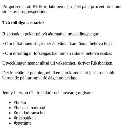
Prognosen är att KPIF-inflationen når målet på 2 procent först mot
slutet av prognosperioden.
Två möjliga scenarier
Riksbanken pekar på två alternativa utvecklingsvägar:
• Om inflationen stiger mer än väntat kan räntan behöva höjas
• Om efterfrågan försvagas kan räntan i stället behöva sänkas
Utvecklingen manar alltså till vaksamhet, skriver Riksbanken.
Det innebär att penningpolitiken kan komma att justeras snabbt
beroende på hur omvärldsläget utvecklas.
Jenny Persson
Chefredaktör och ansvarig utgivare
#bolån
#bostadsmarknad
#mäklarbranschen
#riksbanken
#styrränta