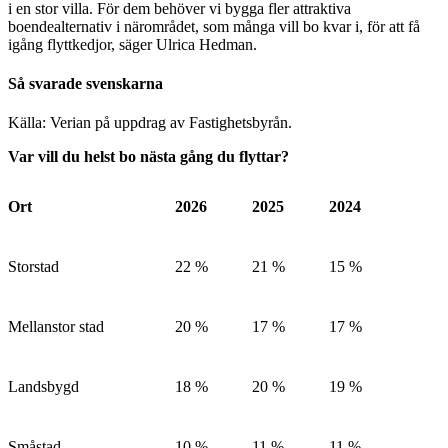
i en stor villa. För dem behöver vi bygga fler attraktiva
boendealternativ i närområdet, som många vill bo kvar i, för att få
igång flyttkedjor, säger Ulrica Hedman.
Så svarade svenskarna
Källa: Verian på uppdrag av Fastighetsbyrån.
Var vill du helst bo nästa gång du flyttar?
Ort
2026
2025
2024
Storstad
22 %
21 %
15 %
Mellanstor stad
20 %
17 %
17 %
Landsbygd
18 %
20 %
19 %
Småstad
10 %
11 %
11 %