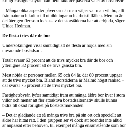
Enligt Fastighetsbyrån kan flera faktorer påverka valet av bostadsort.
– Många olika aspekter påverkar när man väljer var man vill bo, allt
från natur och kultur till utbildningar och arbetstillfällen. Men nu är
det återigen fler som lockas av det storstäderna har att erbjuda, säger
Ulrica Hedman.
De flesta trivs där de bor
Undersökningen visar samtidigt att de flesta är nöjda med sin
nuvarande bostadsort.
Totalt svarar 63 procent att de trivs mycket bra där de bor och
ytterligare 32 procent att de trivs ganska bra.
Mest nöjda är personer mellan 65 och 84 år, där 80 procent uppger
att de trivs mycket bra. Bland storstäderna är Malmö högst rankad –
där svarar 75 procent att de trivs mycket bra.
Fastighetsbyrån lyfter samtidigt fram att många äldre bor kvar i stora
villor och menar att fler attraktiva bostadsalternativ skulle kunna
bidra till ökad rörlighet på bostadsmarknaden.
– Det är glädjande att så många trivs bra på sin ort och speciellt att
äldre har hittat rätt. I den gruppen ser vi dock att boendet inte alltid
är anpassat efter behoven, till exempel många ensamstående som bor