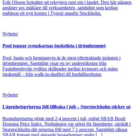
Erik Olsson fortsätter att rekrytera runt om i landet. Den här gången
ansluter sex mäklare till verksamheten, samtidigt som kedjan
etablerar ett nytt kontor i Tyresö utanför Stockholm.
Nyheter
Pool toppar svenskarnas önskelista i drömhemmet
Pool, bastu och hemmagym är de mest eftertraktade inslagen i
drömhemmet. Samtidigt visar en ny undersökning från
Fastighetsbyrån tydliga skillnader mellan kvinnors och mäns
önskemål – från walk-in-skafferi till hushållsrobotar.
Nyheter
Lägenhetspriserna föll tillbaka i juli – Storstockholm sticker ut
Bostadspriserna sjönk med 2,4 procent i juli, enligt SBAB Booli
Housing Price Index. Nedgången var störst för lägenheter, särskilt i
Storstockholm där priserna föll med 7,1 procent. Samtidigt räknar
SBAB fortsatt med stigande bostadspriser under [...]