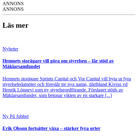
ANNONS
ANNONS
Läs mer
Nyheter
Hemnets storägare vill göra om styrelsen – får stöd av
Mäklarsamfundet
Hemnets storägare Sprints Capital och Vor Capital vill byta ut fyra
styrelseledamöter och föreslår tre nya namn, däribland Kivras vd
Henrik Lönnevi som ny styrelseordförande. Förslaget stöds av
Mäklarsamfundet, som betonar vikten av en starkare [...]
Ny På Jobbet
Erik Olsson fortsätter växa – stärker fyra orter