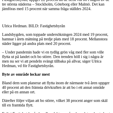
tre största städerna – Stockholm, Göteborg eller Malmö. Det kan
jämföras med 15 procent när samma fråga ställdes 2024.
Ulrica Hedman. BILD: Fastighetsbyrån
Landsbygden, som toppade undersökningen 2024 med 19 procent,
hamnar i årets mätning på tredje plats med 18 procent. Mellanstora
städer ligger på andra plats med 20 procent.
– Under pandemin hade vi en tydlig grön våg med fler som ville
flytta ut på landet och bo större. Den trenden höll i sig i några år
men nu ser vi att pendeln svängt tillbaka på allvar, säger Ulrica
Hedman, vd för Fastighetsbyrån.
Byte av område lockar mest
Bland dem som planerar att flytta inom de närmaste två åren uppger
40 procent att den främsta drivkraften är att bo i ett annat område
eller på en annan ort.
Därefter följer viljan att bo större, vilket 38 procent anger som skäl
till en framtida flytt.