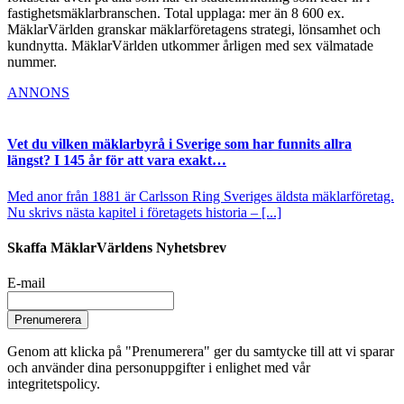
fastighetsmäklarbranschen. Total upplaga: mer än 8 600 ex.
MäklarVärlden granskar mäklarföretagens strategi, lönsamhet och
kundnytta. MäklarVärlden utkommer årligen med sex välmatade
nummer.
ANNONS
Vet du vilken mäklarbyrå i Sverige som har funnits allra
längst? I 145 år för att vara exakt…
Med anor från 1881 är Carlsson Ring Sveriges äldsta mäklarföretag.
Nu skrivs nästa kapitel i företagets historia – [...]
Skaffa MäklarVärldens Nyhetsbrev
E-mail
Prenumerera
Genom att klicka på "Prenumerera" ger du samtycke till att vi sparar
och använder dina personuppgifter i enlighet med vår
integritetspolicy.