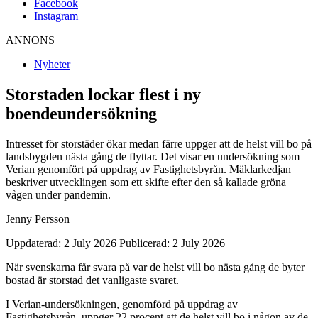
Facebook
Instagram
ANNONS
Nyheter
Storstaden lockar flest i ny
boendeundersökning
Intresset för storstäder ökar medan färre uppger att de helst vill bo på
landsbygden nästa gång de flyttar. Det visar en undersökning som
Verian genomfört på uppdrag av Fastighetsbyrån. Mäklarkedjan
beskriver utvecklingen som ett skifte efter den så kallade gröna
vågen under pandemin.
Jenny Persson
Uppdaterad: 2 July 2026
Publicerad: 2 July 2026
När svenskarna får svara på var de helst vill bo nästa gång de byter
bostad är storstad det vanligaste svaret.
I Verian-undersökningen, genomförd på uppdrag av
Fastighetsbyrån, uppger 22 procent att de helst vill bo i någon av de