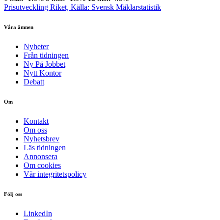
Prisutveckling Riket, Källa: Svensk Mäklarstatistik
Våra ämnen
Nyheter
Från tidningen
Ny På Jobbet
Nytt Kontor
Debatt
Om
Kontakt
Om oss
Nyhetsbrev
Läs tidningen
Annonsera
Om cookies
Vår integritetspolicy
Följ oss
LinkedIn