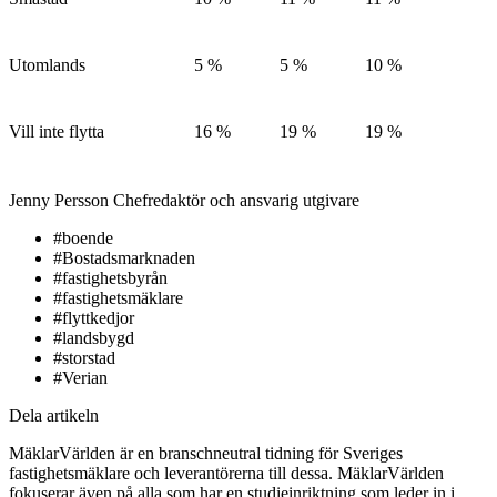
Utomlands
5 %
5 %
10 %
Vill inte flytta
16 %
19 %
19 %
Jenny Persson
Chefredaktör och ansvarig utgivare
#boende
#Bostadsmarknaden
#fastighetsbyrån
#fastighetsmäklare
#flyttkedjor
#landsbygd
#storstad
#Verian
Dela artikeln
MäklarVärlden är en branschneutral tidning för Sveriges
fastighetsmäklare och leverantörerna till dessa. MäklarVärlden
fokuserar även på alla som har en studieinriktning som leder in i