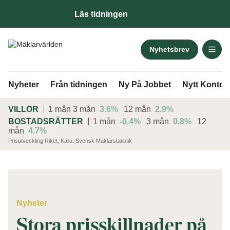
Läs tidningen
Nyhetsbrev
Nyheter
Från tidningen
Ny På Jobbet
Nytt Kontor
VILLOR
1 mån
3 mån
3.6%
12 mån
2.9%
BOSTADSRÄTTER
1 mån
-0.4%
3 mån
0.8%
12
mån
4.7%
Prisutveckling Riket, Källa: Svensk Mäklarstatistik
ANNONS
Nyheter
Stora prisskillnader på