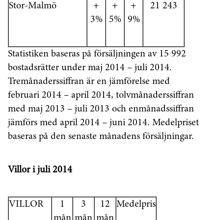
Stor-Malmö
+
+
+
21 243
3%
5%
9%
Statistiken baseras på försäljningen av 15 992
bostadsrätter under maj 2014 – juli 2014.
Tremånaderssiffran är en jämförelse med
februari 2014 – april 2014, tolvmånaderssiffran
med maj 2013 – juli 2013 och enmånadssiffran
jämförs med april 2014 – juni 2014. Medelpriset
baseras på den senaste månadens försäljningar.
Villor i juli 2014
VILLOR
1
3
12
Medelpris
mån
mån
mån