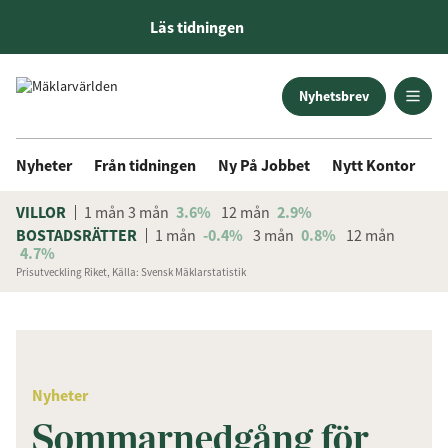
Läs tidningen
Nyhetsbrev
Nyheter
Från tidningen
Ny På Jobbet
Nytt Kontor
D
VILLOR
1 mån
3 mån
3.6%
12 mån
2.9%
BOSTADSRÄTTER
1 mån
-0.4%
3 mån
0.8%
12 mån
4.7%
Prisutveckling Riket, Källa: Svensk Mäklarstatistik
ANNONS
Nyheter
Sommarnedgång för