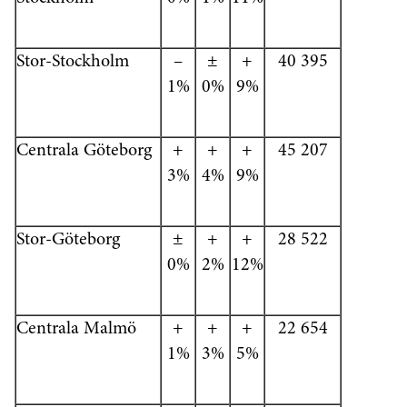
Stor-Stockholm
–
±
+
40 395
1%
0%
9%
Centrala Göteborg
+
+
+
45 207
3%
4%
9%
Stor-Göteborg
±
+
+
28 522
0%
2%
12%
Centrala Malmö
+
+
+
22 654
1%
3%
5%