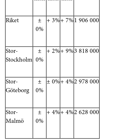
Riket
±
+ 3%
+ 7%
1 906 000
0%
Stor-
±
+ 2%
+ 9%
3 818 000
Stockholm
0%
Stor-
±
± 0%
+ 4%
2 978 000
Göteborg
0%
Stor-
±
+ 4%
+ 4%
2 628 000
Malmö
0%