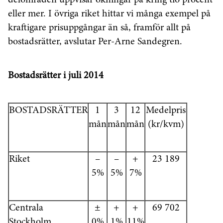
eller mer. I övriga riket hittar vi många exempel på
kraftigare prisuppgångar än så, framför allt på
bostadsrätter, avslutar Per-Arne Sandegren.
Bostadsrätter i juli 2014
BOSTADSRÄTTER
1
3
12
Medelpris
mån
mån
mån
(kr/kvm)
Riket
–
–
+
23 189
5%
5%
7%
Centrala
±
+
+
69 702
Stockholm
0%
1%
11%