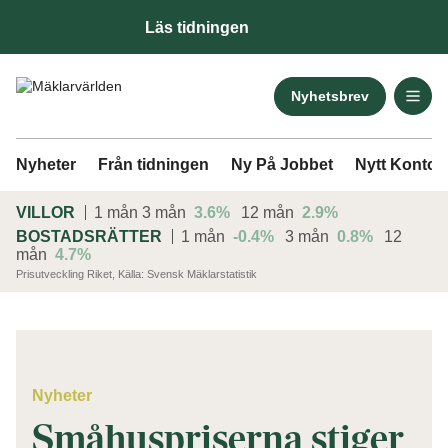
Läs tidningen
Nyhetsbrev
Nyheter
Från tidningen
Ny På Jobbet
Nytt Kontor
VILLOR
1 mån
3 mån
3.6%
12 mån
2.9%
BOSTADSRÄTTER
1 mån
-0.4%
3 mån
0.8%
12
mån
4.7%
Prisutveckling Riket, Källa: Svensk Mäklarstatistik
ANNONS
Nyheter
Småhuspriserna stiger