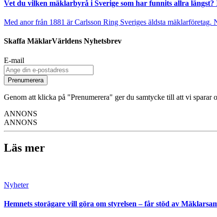
Vet du vilken mäklarbyrå i Sverige som har funnits allra längst? 
Med anor från 1881 är Carlsson Ring Sveriges äldsta mäklarföretag. Nu s
Skaffa MäklarVärldens Nyhetsbrev
E-mail
Prenumerera
Genom att klicka på "Prenumerera" ger du samtycke till att vi sparar o
ANNONS
ANNONS
Läs mer
Nyheter
Hemnets storägare vill göra om styrelsen – får stöd av Mäklarsa