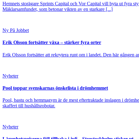
Hemnets storägare Sprints Capital och Vor Capital vill byta ut fyra s
Mäklarsamfundet, som betonar vikten av en starkare [...]
Ny På Jobbet
Erik Olsson fortsätter växa – stärker fyra orter
Erik Olsson fortsätter att rekrytera runt om i landet. Den här gången a
Nyheter
Pool toppar svenskarnas önskelista i drömhemmet
Pool, bastu och hemmagym är de mest eftertraktade inslagen i drömhe
skafferi till hushållsrobotar.
Nyheter
Lägenhetspriserna föll tillbaka i juli – Storstockholm sticker ut