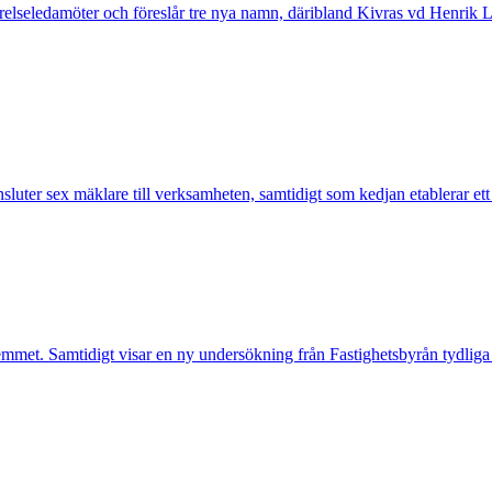
tyrelseledamöter och föreslår tre nya namn, däribland Kivras vd Henrik 
nsluter sex mäklare till verksamheten, samtidigt som kedjan etablerar et
mmet. Samtidigt visar en ny undersökning från Fastighetsbyrån tydliga