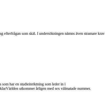
svag efterfrågan som skäl. I undersökningen nämns även stramare krav
 som har en studieinriktning som leder in i
 MäklarVärlden utkommer årligen med sex välmatade nummer.