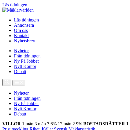
Läs tidningen
Läs tidningen
Annonsera
Om oss
Kontakt
Nyhetsbrev
Nyheter
Från tidningen
Ny På Jobbet
Nytt Kontor
Debatt
Nyheter
Från tidningen
Ny På Jobbet
Nytt Kontor
Debatt
VILLOR
1 mån
3 mån
3.6%
12 mån
2.9%
BOSTADSRÄTTER
1
Prisutveckling Riket, Källa: Svensk Mäklarstatistik