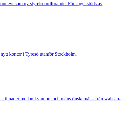
Lönnevi som ny styrelseordförande. Förslaget stöds av
t nytt kontor i Tyresö utanför Stockholm.
 skillnader mellan kvinnors och mäns önskemål – från walk-in-