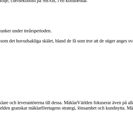
t Boije, chefsekonom på SBAB, i en kommentar.
 sjunker under treårsperioden.
 som det huvudsakliga skälet, bland de få som tror att de stiger anges 
lare och leverantörerna till dessa. MäklarVärlden fokuserar även på alla
ärlden granskar mäklarföretagens strategi, lönsamhet och kundnytta.