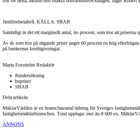
roll för detta, liksom den osäkra omvärldsutvecklingen, säger Rober
Jämförelsetabell. KÄLLA: SBAB
Samtidigt är det ett marginellt antal, tre procent, som tror att priserna
Av de som tror på stigande priser anger 60 procent en hög efterfrågan
på bankernas kreditgivningar.
Maria Forsström
Redaktör
#undersökning
bopriser
SBAB
Dela artikeln
MäklarVärlden är en branschneutral tidning för Sveriges fastighetsmäk
fastighetsmäklarbranschen. Total upplaga: mer än 8 600 ex. MäklarV
ANNONS