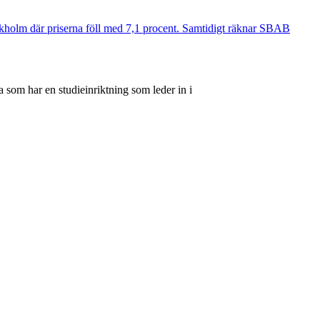
ockholm där priserna föll med 7,1 procent. Samtidigt räknar SBAB
 som har en studieinriktning som leder in i