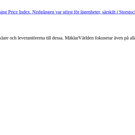
ng Price Index. Nedgången var störst för lägenheter, särskilt i Storst
lare och leverantörerna till dessa. MäklarVärlden fokuserar även på alla