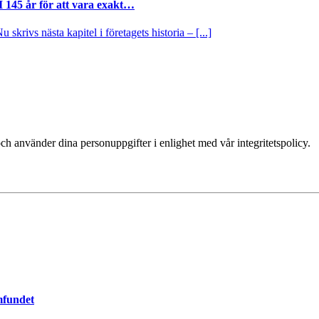
I 145 år för att vara exakt…
krivs nästa kapitel i företagets historia – [...]
ch använder dina personuppgifter i enlighet med vår integritetspolicy.
mfundet