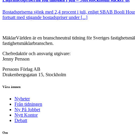
Bostadspriserna sjönk med 2,4 procent i juli, enligt SBAB Booli Housi
fortsatt med stigande bostadspriser under [...]
MäklarVärlden är en branschneutral tidning för Sveriges fastighetsmäk
fastighetsmäklarbranschen.
Chefredaktör och ansvarig utgivare:
Jenny Persson
Perssons Förlag AB
Drakenbergsgatan 15, Stockholm
Våra ämnen
Nyheter
Från tidningen
Ny På Jobbet
Nytt Kontor
Debatt
Om