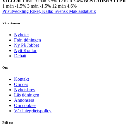
VILLOR
1 mån
3 mån
3.5%
12 mån
3.4%
BOSTADSRÄTTER
1 mån
-1.5%
3 mån
-1.5%
12 mån
4.6%
Prisutveckling Riket, Källa: Svensk Mäklarstatistik
Våra ämnen
Nyheter
Från tidningen
Ny På Jobbet
Nytt Kontor
Debatt
Om
Kontakt
Om oss
Nyhetsbrev
Läs tidningen
Annonsera
Om cookies
Vår integritetspolicy
Följ oss