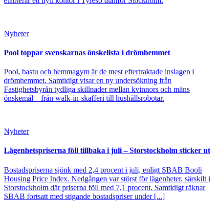
etablerar ett nytt kontor i Tyresö utanför Stockholm.
Nyheter
Pool toppar svenskarnas önskelista i drömhemmet
Pool, bastu och hemmagym är de mest eftertraktade inslagen i
drömhemmet. Samtidigt visar en ny undersökning från
Fastighetsbyrån tydliga skillnader mellan kvinnors och mäns
önskemål – från walk-in-skafferi till hushållsrobotar.
Nyheter
Lägenhetspriserna föll tillbaka i juli – Storstockholm sticker ut
Bostadspriserna sjönk med 2,4 procent i juli, enligt SBAB Booli
Housing Price Index. Nedgången var störst för lägenheter, särskilt i
Storstockholm där priserna föll med 7,1 procent. Samtidigt räknar
SBAB fortsatt med stigande bostadspriser under [...]