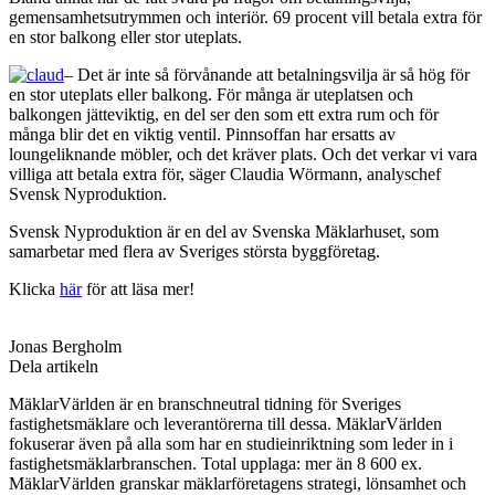
gemensamhetsutrymmen och interiör. 69 procent vill betala extra för
en stor balkong eller stor uteplats.
– Det är inte så förvånande att betalningsvilja är så hög för
en stor uteplats eller balkong. För många är uteplatsen och
balkongen jätteviktig, en del ser den som ett extra rum och för
många blir det en viktig ventil. Pinnsoffan har ersatts av
loungeliknande möbler, och det kräver plats. Och det verkar vi vara
villiga att betala extra för, säger Claudia Wörmann, analyschef
Svensk Nyproduktion.
Svensk Nyproduktion är en del av Svenska Mäklarhuset, som
samarbetar med flera av Sveriges största byggföretag.
Klicka
här
för att läsa mer!
Jonas Bergholm
Dela artikeln
MäklarVärlden är en branschneutral tidning för Sveriges
fastighetsmäklare och leverantörerna till dessa. MäklarVärlden
fokuserar även på alla som har en studieinriktning som leder in i
fastighetsmäklarbranschen. Total upplaga: mer än 8 600 ex.
MäklarVärlden granskar mäklarföretagens strategi, lönsamhet och