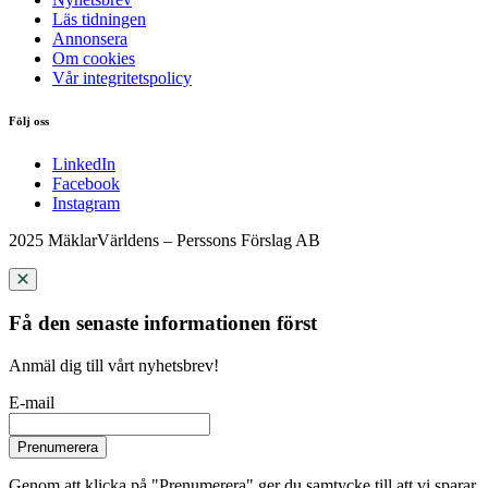
Läs tidningen
Annonsera
Om cookies
Vår integritetspolicy
Följ oss
LinkedIn
Facebook
Instagram
2025 MäklarVärldens – Perssons Förslag AB
Få den senaste informationen först
Anmäl dig till vårt nyhetsbrev!
E-mail
Prenumerera
Genom att klicka på "Prenumerera" ger du samtycke till att vi sparar