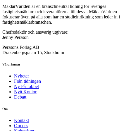
MäklarVärlden är en branschneutral tidning för Sveriges
fastighetsmäklare och leverantörerna till dessa. MäklarVärlden
fokuserar även på alla som har en studieinriktning som leder in i
fastighetsmäklarbranschen.
Chefredaktör och ansvarig utgivare:
Jenny Persson
Perssons Förlag AB
Drakenbergsgatan 15, Stockholm
Våra ämnen
Nyheter
Från tidningen
Ny På Jobbet
Nytt Kontor
Debatt
Om
Kontakt
Om oss
Nyhetsbrev