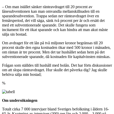
– Om man istället sänker ränteavdraget till 20 procent av
lånesubventionen kan man omvandla mellanskillnaden till en
sparandesubvention. Trappa sedan ner ränteavdraget över en
femårsperiod, det vill säga, sänk två procent per år och ersätt det
med ett subventionerade sparande. Det skulle fungera som
incitament för ett ökat sparande och kan hindra att man akut måste
sälja sin bostad.
Om avdraget för ett lån på två miljoner kronor begränsas till 20
procent skulle den egna kostnaden ökar med 500 kronor i månaden,
om räntan är tre procent. Men det tar hushållet sedan hem på det
subventionerade sparande, då kostnaden för kapitalvinsten minskas.
Frågan som ställdes till hushåll med bolån. Det har förts diskussioner
om att slopa ränteavdraget. Hur skulle det påverka dig? Jag skulle
behöva sälja min bostad;
%
Om undersökningen
Totalt cirka 7 000 intervjuer bland Sveriges befolkning i åldern 16-
65 år. Kvotering av intervjuer (300) per län och 2 000 – 3 000 på