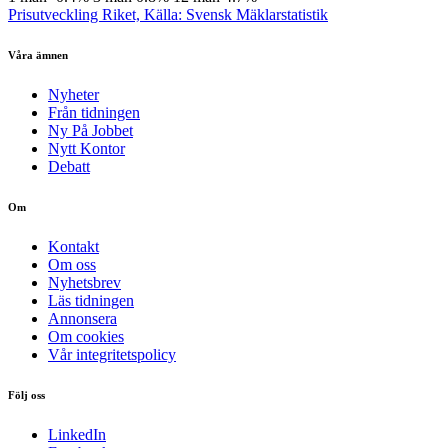
Prisutveckling Riket, Källa: Svensk Mäklarstatistik
Våra ämnen
Nyheter
Från tidningen
Ny På Jobbet
Nytt Kontor
Debatt
Om
Kontakt
Om oss
Nyhetsbrev
Läs tidningen
Annonsera
Om cookies
Vår integritetspolicy
Följ oss
LinkedIn