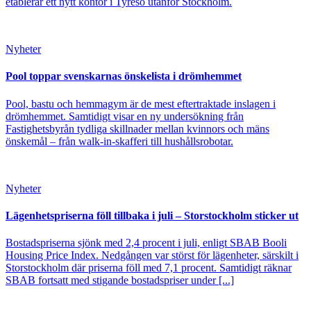
etablerar ett nytt kontor i Tyresö utanför Stockholm.
Nyheter
Pool toppar svenskarnas önskelista i drömhemmet
Pool, bastu och hemmagym är de mest eftertraktade inslagen i
drömhemmet. Samtidigt visar en ny undersökning från
Fastighetsbyrån tydliga skillnader mellan kvinnors och mäns
önskemål – från walk-in-skafferi till hushållsrobotar.
Nyheter
Lägenhetspriserna föll tillbaka i juli – Storstockholm sticker ut
Bostadspriserna sjönk med 2,4 procent i juli, enligt SBAB Booli
Housing Price Index. Nedgången var störst för lägenheter, särskilt i
Storstockholm där priserna föll med 7,1 procent. Samtidigt räknar
SBAB fortsatt med stigande bostadspriser under [...]