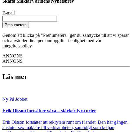
Skaffa MäklarVärldens Nyhetsbrev
E-mail
Prenumerera
Genom att klicka på "Prenumerera" ger du samtycke till att vi sparar
och använder dina personuppgifter i enlighet med vår
integritetspolicy.
ANNONS
ANNONS
Läs mer
Ny På Jobbet
Erik Olsson fortsätter växa – stärker fyra orter
Erik Olsson fortsätter att rekrytera runt om i landet. Den här gången
ansluter sex mäklare till verksamheten, samtidigt som kedjan