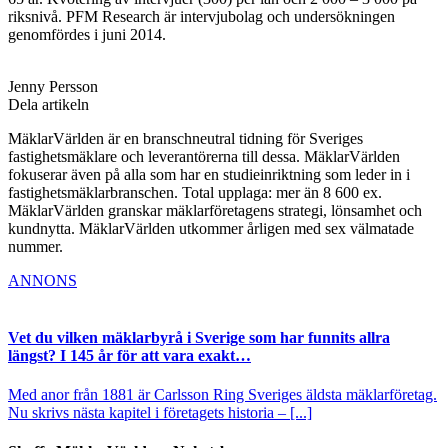
riksnivå. PFM Research är intervjubolag och undersökningen
genomfördes i juni 2014.
Jenny Persson
Dela artikeln
MäklarVärlden är en branschneutral tidning för Sveriges
fastighetsmäklare och leverantörerna till dessa. MäklarVärlden
fokuserar även på alla som har en studieinriktning som leder in i
fastighetsmäklarbranschen. Total upplaga: mer än 8 600 ex.
MäklarVärlden granskar mäklarföretagens strategi, lönsamhet och
kundnytta. MäklarVärlden utkommer årligen med sex välmatade
nummer.
ANNONS
Vet du vilken mäklarbyrå i Sverige som har funnits allra
längst? I 145 år för att vara exakt…
Med anor från 1881 är Carlsson Ring Sveriges äldsta mäklarföretag.
Nu skrivs nästa kapitel i företagets historia – [...]