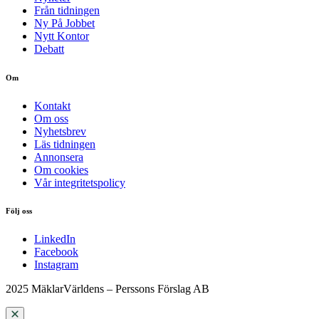
Från tidningen
Ny På Jobbet
Nytt Kontor
Debatt
Om
Kontakt
Om oss
Nyhetsbrev
Läs tidningen
Annonsera
Om cookies
Vår integritetspolicy
Följ oss
LinkedIn
Facebook
Instagram
2025 MäklarVärldens – Perssons Förslag AB