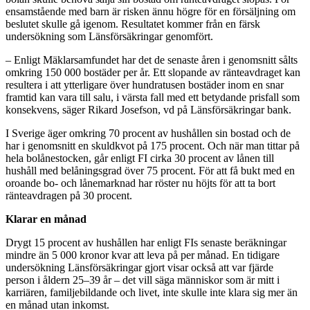
ensamstående med barn är risken ännu högre för en försäljning om
beslutet skulle gå igenom. Resultatet kommer från en färsk
undersökning som Länsförsäkringar genomfört.
– Enligt Mäklarsamfundet har det de senaste åren i genomsnitt sålts
omkring 150 000 bostäder per år. Ett slopande av ränteavdraget kan
resultera i att ytterligare över hundratusen bostäder inom en snar
framtid kan vara till salu, i värsta fall med ett betydande prisfall som
konsekvens, säger Rikard Josefson, vd på Länsförsäkringar bank.
I Sverige äger omkring 70 procent av hushållen sin bostad och de
har i genomsnitt en skuldkvot på 175 procent. Och när man tittar på
hela bolånestocken, går enligt FI cirka 30 procent av lånen till
hushåll med belåningsgrad över 75 procent. För att få bukt med en
oroande bo- och lånemarknad har röster nu höjts för att ta bort
ränteavdragen på 30 procent.
Klarar en månad
Drygt 15 procent av hushållen har enligt FIs senaste beräkningar
mindre än 5 000 kronor kvar att leva på per månad. En tidigare
undersökning Länsförsäkringar gjort visar också att var fjärde
person i åldern 25–39 år – det vill säga människor som är mitt i
karriären, familjebildande och livet, inte skulle inte klara sig mer än
en månad utan inkomst.