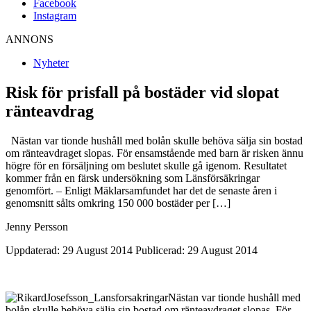
Facebook
Instagram
ANNONS
Nyheter
Risk för prisfall på bostäder vid slopat
ränteavdrag
Nästan var tionde hushåll med bolån skulle behöva sälja sin bostad
om ränteavdraget slopas. För ensamstående med barn är risken ännu
högre för en försäljning om beslutet skulle gå igenom. Resultatet
kommer från en färsk undersökning som Länsförsäkringar
genomfört. – Enligt Mäklarsamfundet har det de senaste åren i
genomsnitt sålts omkring 150 000 bostäder per […]
Jenny Persson
Uppdaterad: 29 August 2014
Publicerad: 29 August 2014
Nästan var tionde hushåll med
bolån skulle behöva sälja sin bostad om ränteavdraget slopas. För