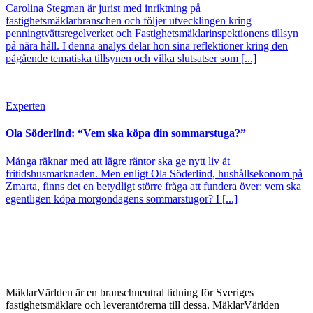
Carolina Stegman är jurist med inriktning på
fastighetsmäklarbranschen och följer utvecklingen kring
penningtvättsregelverket och Fastighetsmäklarinspektionens tillsyn
på nära håll. I denna analys delar hon sina reflektioner kring den
pågående tematiska tillsynen och vilka slutsatser som [...]
Experten
Ola Söderlind: “Vem ska köpa din sommarstuga?”
Många räknar med att lägre räntor ska ge nytt liv åt
fritidshusmarknaden. Men enligt Ola Söderlind, hushållsekonom på
Zmarta, finns det en betydligt större fråga att fundera över: vem ska
egentligen köpa morgondagens sommarstugor? I [...]
MäklarVärlden är en branschneutral tidning för Sveriges
fastighetsmäklare och leverantörerna till dessa. MäklarVärlden