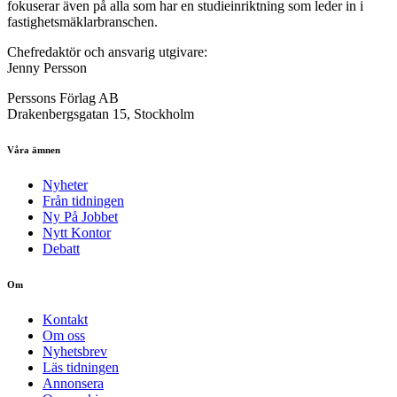
fokuserar även på alla som har en studieinriktning som leder in i
fastighetsmäklarbranschen.
Chefredaktör och ansvarig utgivare:
Jenny Persson
Perssons Förlag AB
Drakenbergsgatan 15, Stockholm
Våra ämnen
Nyheter
Från tidningen
Ny På Jobbet
Nytt Kontor
Debatt
Om
Kontakt
Om oss
Nyhetsbrev
Läs tidningen
Annonsera