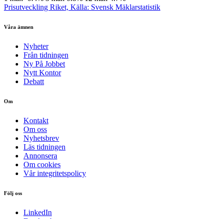
Prisutveckling Riket, Källa: Svensk Mäklarstatistik
Våra ämnen
Nyheter
Från tidningen
Ny På Jobbet
Nytt Kontor
Debatt
Om
Kontakt
Om oss
Nyhetsbrev
Läs tidningen
Annonsera
Om cookies
Vår integritetspolicy
Följ oss
LinkedIn