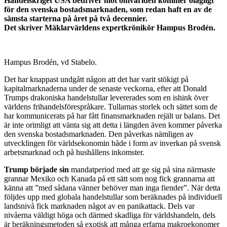
Handelskriget USA bedriver mot omvärlden kommer olägligt
för den svenska bostadsmarknaden,
som redan haft en av de
sämsta starterna på året på två decennier.
Det skriver Mäklarvärldens expertkrönikör Hampus Brodén.
Hampus Brodén, vd Stabelo.
Det har knappast undgått någon att det har varit stökigt på
kapitalmarknaderna under de senaste veckorna, efter att Donald
Trumps drakoniska handelstullar levererades som en ishink över
världens frihandelsförespråkare. Tullarnas storlek och sättet som de
har kommunicerats på har fått finansmarknaden rejält ur balans. Det
är inte orimligt att vänta sig att detta i längden även kommer påverka
den svenska bostadsmarknaden. Den påverkas nämligen av
utvecklingen för världsekonomin både i form av inverkan på svensk
arbetsmarknad och på hushållens inkomster.
Trump började sin
mandatperiod med att ge sig på sina närmaste
grannar Mexiko och Kanada på ett sätt som nog fick grannarna att
känna att ”med sådana vänner behöver man inga fiender”. När detta
följdes upp med globala handelstullar som beräknades på individuell
landsnivå fick marknaden något av en panikattack. Dels var
nivåerna väldigt höga och därmed skadliga för världshandeln, dels
är beräkningsmetoden så exotisk att många erfarna makroekonomer