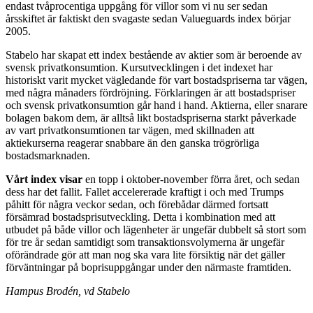
endast tvåprocentiga uppgång för villor som vi nu ser sedan
årsskiftet är faktiskt den svagaste sedan Valueguards index börjar
2005.
Stabelo har skapat ett index bestående av aktier som är beroende av
svensk privatkonsumtion. Kursutvecklingen i det indexet har
historiskt varit mycket vägledande för vart bostadspriserna tar vägen,
med några månaders fördröjning. Förklaringen är att bostadspriser
och svensk privatkonsumtion går hand i hand. Aktierna, eller snarare
bolagen bakom dem, är alltså likt bostadspriserna starkt påverkade
av vart privatkonsumtionen tar vägen, med skillnaden att
aktiekurserna reagerar snabbare än den ganska trögrörliga
bostadsmarknaden.
Vårt index visar
en topp i oktober-november förra året, och sedan
dess har det fallit. Fallet accelererade kraftigt i och med Trumps
påhitt för några veckor sedan, och förebådar därmed fortsatt
försämrad bostadsprisutveckling. Detta i kombination med att
utbudet på både villor och lägenheter är ungefär dubbelt så stort som
för tre år sedan samtidigt som transaktionsvolymerna är ungefär
oförändrade gör att man nog ska vara lite försiktig när det gäller
förväntningar på boprisuppgångar under den närmaste framtiden.
Hampus Brodén, vd Stabelo