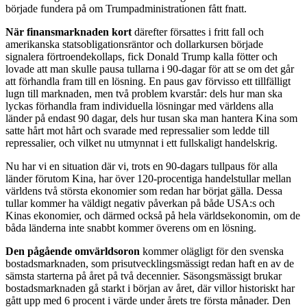
började fundera på om Trumpadministrationen fått fnatt.
När finansmarknaden kort
därefter försattes i fritt fall och
amerikanska statsobligationsräntor och dollarkursen började
signalera förtroendekollaps, fick Donald Trump kalla fötter och
lovade att man skulle pausa tullarna i 90-dagar för att se om det går
att förhandla fram till en lösning. En paus gav förvisso ett tillfälligt
lugn till marknaden, men två problem kvarstår: dels hur man ska
lyckas förhandla fram individuella lösningar med världens alla
länder på endast 90 dagar, dels hur tusan ska man hantera Kina som
satte hårt mot hårt och svarade med repressalier som ledde till
repressalier, och vilket nu utmynnat i ett fullskaligt handelskrig.
Nu har vi en situation där vi, trots en 90-dagars tullpaus för alla
länder förutom Kina, har över 120-procentiga handelstullar mellan
världens två största ekonomier som redan har börjat gälla. Dessa
tullar kommer ha väldigt negativ påverkan på både USA:s och
Kinas ekonomier, och därmed också på hela världsekonomin, om de
båda länderna inte snabbt kommer överens om en lösning.
Den pågående omvärldsoron
kommer olägligt för den svenska
bostadsmarknaden, som prisutvecklingsmässigt redan haft en av de
sämsta starterna på året på två decennier. Säsongsmässigt brukar
bostadsmarknaden gå starkt i början av året, där villor historiskt har
gått upp med 6 procent i värde under årets tre första månader. Den