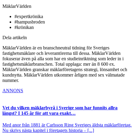
MäklarVärlden
#expertkrönika
#hampusbroden
#krönikan
Dela artikeln
MäklarVärlden är en branschneutral tidning för Sveriges
fastighetsmäklare och leverantörerna till dessa. MäklarVärlden
fokuserar även på alla som har en studieinriktning som leder in i
fastighetsmäklarbranschen. Total upplaga: mer än 8 600 ex.
MäklarVärlden granskar mäklarföretagens strategi, lönsamhet och
kundnytta. MäklarVärlden utkommer årligen med sex välmatade
nummer.
ANNONS
Vet du vilken mäklarbyrå i Sverige som har funnits allra
längst? I 145 år för att vara exakt…
Med anor från 1881 är Carlsson Ring Sveriges äldsta mäklarföretag.
Nu skrivs nästa kapitel i företagets historia – [...]