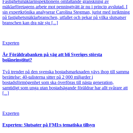
Fastighetsmäklarinspektionens omfattande granskning av
mäklarföretagens arbete mot penningtvätt är nu i princip avslutad. I
sin expertkrönika analyserar Carolina Stegman, jurist med inriktning
på fastighetsmäklarbranschen, utfallet och pekar på vilka slutsatser
branschen kan dra när sju [...]
Experten
Är Föräldrabanken på väg att bli Sveriges största
bolåneinstitut?
Två trender på den svenska bostadsmarknaden vävs ihop till samma
berättelse: 40-talisterna sitter på 2 000 miljarder i
bostadsförmögenhet som ska överföras till nästa generation,
samtidigt som unga utan bostadsägande föräldrar har allt svårare att
[...]
Experten
Experten: Slutsater på FMI:s tematiska tillsyn