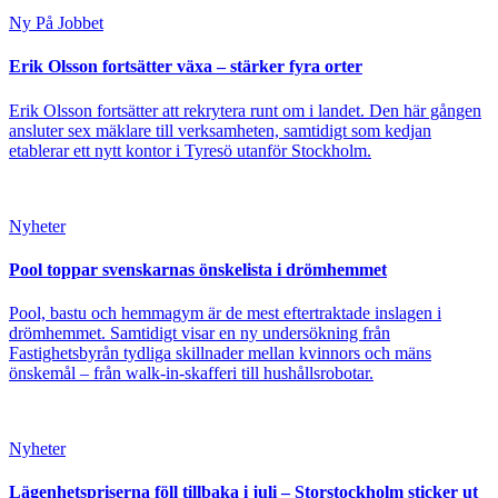
Ny På Jobbet
Erik Olsson fortsätter växa – stärker fyra orter
Erik Olsson fortsätter att rekrytera runt om i landet. Den här gången
ansluter sex mäklare till verksamheten, samtidigt som kedjan
etablerar ett nytt kontor i Tyresö utanför Stockholm.
Nyheter
Pool toppar svenskarnas önskelista i drömhemmet
Pool, bastu och hemmagym är de mest eftertraktade inslagen i
drömhemmet. Samtidigt visar en ny undersökning från
Fastighetsbyrån tydliga skillnader mellan kvinnors och mäns
önskemål – från walk-in-skafferi till hushållsrobotar.
Nyheter
Lägenhetspriserna föll tillbaka i juli – Storstockholm sticker ut