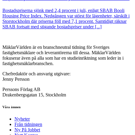
Bostadspriserna sjönk med 2,4 procent i juli, enligt SBAB Booli
Housing Price Index. Nedgången var störst för lägenheter, särskilt i
Storstockholm där priserna föll med 7,1 procent. Samtidigt räknar
SBAB fortsatt med stigande bostadspriser under [...]
MäklarVärlden är en branschneutral tidning för Sveriges
fastighetsmäklare och leverantörerna till dessa. MäklarVärlden
fokuserar även på alla som har en studieinriktning som leder in i
fastighetsmäklarbranschen.
Chefredaktör och ansvarig utgivare:
Jenny Persson
Perssons Förlag AB
Drakenbergsgatan 15, Stockholm
Våra ämnen
Nyheter
Från tidningen
Ny På Jobbet