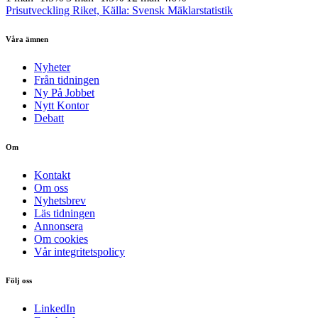
Prisutveckling Riket, Källa: Svensk Mäklarstatistik
Våra ämnen
Nyheter
Från tidningen
Ny På Jobbet
Nytt Kontor
Debatt
Om
Kontakt
Om oss
Nyhetsbrev
Läs tidningen
Annonsera
Om cookies
Vår integritetspolicy
Följ oss
LinkedIn