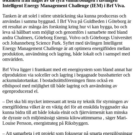
tekniken från något av de fyra vinnarbolagen i tävlingen
Intelligent Energy Management Challenge (IEM) i Brf Viva.
Tanken är att solel i större utsträckning ska kunna produceras och
användas i samma byggnad. I Brf Viva på Guldheden i Göteborg är
ett resultat av många års forskning kring hur vi kan bygga, bo och
leva så hållbart som möjligt och genomförs i samarbete med bland
andra Chalmers, Göteborg Energi, Volvo och Göteborgs Universitet
och Johanneberg Science Park. Syftet med tävlingen Intelligent
Energy Management Challenge är att optimera energiflöden mellan
produktion, användning och lagring, både lokalt och i samspel med
omvärlden.
Brf Viva ligger i framkant med ett energisystem som bland annat har
elproduktion via solceller och lagring i begagnade bussbatterier och
ackumulatortankar. I bostadsrättsföreningen finns också en
elbilspool med möjlighet till både lagring och användning av
egenproducerad el.
– Det ska bli mycket intressant att testa ny teknik för styrningen av
energiflödena vilket är en viktig del för att enskilda byggnader ska
kunna bidra till att både lokala elnät och fjärrvärmenät kan minska
de dyraste och miljömässigt sämsta kilowattimmarna , säger Mari-
Louise Persson, energistrateg på Riksbyggen.
– Att samarbeta i ett projekt som fokuserar på smarta energilösningar