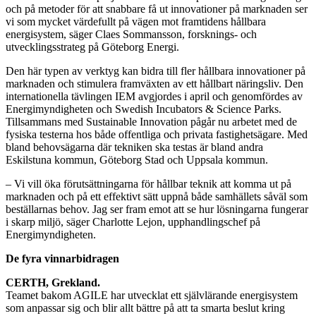
och på metoder för att snabbare få ut innovationer på marknaden ser
vi som mycket värdefullt på vägen mot framtidens hållbara
energisystem, säger Claes Sommansson, forsknings- och
utvecklingsstrateg på Göteborg Energi.
Den här typen av verktyg kan bidra till fler hållbara innovationer på
marknaden och stimulera framväxten av ett hållbart näringsliv. Den
internationella tävlingen IEM avgjordes i april och genomfördes av
Energimyndigheten och Swedish Incubators & Science Parks.
Tillsammans med Sustainable Innovation pågår nu arbetet med de
fysiska testerna hos både offentliga och privata fastighetsägare. Med
bland behovsägarna där tekniken ska testas är bland andra
Eskilstuna kommun, Göteborg Stad och Uppsala kommun.
– Vi vill öka förutsättningarna för hållbar teknik att komma ut på
marknaden och på ett effektivt sätt uppnå både samhällets såväl som
beställarnas behov. Jag ser fram emot att se hur lösningarna fungerar
i skarp miljö, säger Charlotte Lejon, upphandlingschef på
Energimyndigheten.
De fyra vinnarbidragen
CERTH, Grekland.
Teamet bakom AGILE har utvecklat ett självlärande energisystem
som anpassar sig och blir allt bättre på att ta smarta beslut kring