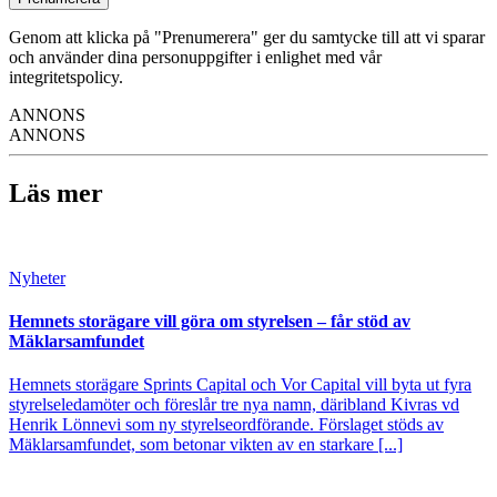
Genom att klicka på "Prenumerera" ger du samtycke till att vi sparar
och använder dina personuppgifter i enlighet med vår
integritetspolicy.
ANNONS
ANNONS
Läs mer
Nyheter
Hemnets storägare vill göra om styrelsen – får stöd av
Mäklarsamfundet
Hemnets storägare Sprints Capital och Vor Capital vill byta ut fyra
styrelseledamöter och föreslår tre nya namn, däribland Kivras vd
Henrik Lönnevi som ny styrelseordförande. Förslaget stöds av
Mäklarsamfundet, som betonar vikten av en starkare [...]