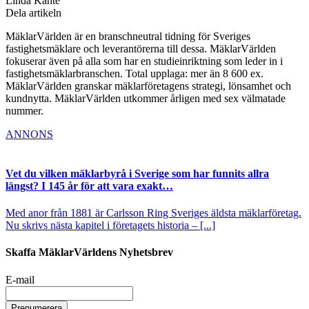
Linda Kante
Dela artikeln
MäklarVärlden är en branschneutral tidning för Sveriges
fastighetsmäklare och leverantörerna till dessa. MäklarVärlden
fokuserar även på alla som har en studieinriktning som leder in i
fastighetsmäklarbranschen. Total upplaga: mer än 8 600 ex.
MäklarVärlden granskar mäklarföretagens strategi, lönsamhet och
kundnytta. MäklarVärlden utkommer årligen med sex välmatade
nummer.
ANNONS
Vet du vilken mäklarbyrå i Sverige som har funnits allra
längst? I 145 år för att vara exakt…
Med anor från 1881 är Carlsson Ring Sveriges äldsta mäklarföretag.
Nu skrivs nästa kapitel i företagets historia – [...]
Skaffa MäklarVärldens Nyhetsbrev
E-mail
Prenumerera