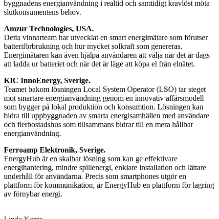
byggnadens energianvändning i realtid och samtidigt kravlöst möta
slutkonsumentens behov.
Amzur Technologies, USA.
Detta vinnarteam har utvecklat en smart energimätare som förutser
batteriförbrukning och hur mycket solkraft som genereras.
Energimätaren kan även hjälpa användaren att välja när det är dags
att ladda ur batteriet och när det är läge att köpa el från elnätet.
KIC InnoEnergy, Sverige.
Teamet bakom lösningen Local System Operator (LSO) tar steget
mot smartare energianvändning genom en innovativ affärsmodell
som bygger på lokal produktion och konsumtion. Lösningen kan
bidra till uppbyggnaden av smarta energisamhällen med användare
och flerbostadshus som tillsammans bidrar till en mera hållbar
energianvändning.
Ferroamp Elektronik, Sverige.
EnergyHub är en skalbar lösning som kan ge effektivare
energihantering, mindre spillenergi, enklare installation och lättare
underhåll för användarna. Precis som smartphones utgör en
plattform för kommunikation, är EnergyHub en plattform för lagring
av förnybar energi.