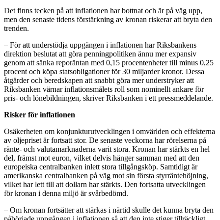
Det finns tecken på att inflationen har bottnat och är på väg upp,
men den senaste tidens förstärkning av kronan riskerar att bryta den
trenden.
– För att understödja uppgången i inflationen har Riksbankens
direktion beslutat att göra penningpolitiken ännu mer expansiv
genom att sänka reporäntan med 0,15 procentenheter till minus 0,25
procent och köpa statsobligationer för 30 miljarder kronor. Dessa
åtgärder och beredskapen att snabbt göra mer understryker att
Riksbanken värnar inflationsmålets roll som nominellt ankare för
pris- och lönebildningen, skriver Riksbanken i ett pressmeddelande.
Risker för inflationen
Osäkerheten om konjunkturutvecklingen i omvärlden och effekterna
av oljepriset är fortsatt stor. De senaste veckorna har rörelserna på
ränte- och valutamarknaderna varit stora. Kronan har stärkts en hel
del, främst mot euron, vilket delvis hänger samman med att den
europeiska centralbanken inlett stora tillgångsköp. Samtidigt är
amerikanska centralbanken på väg mot sin första styrräntehöjning,
vilket har lett till att dollarn har stärkts. Den fortsatta utvecklingen
för kronan i denna miljö är svårbedömd.
– Om kronan fortsätter att stärkas i närtid skulle det kunna bryta den
påbörjade uppgången i inflationen så att den inte stiger tillräckligt