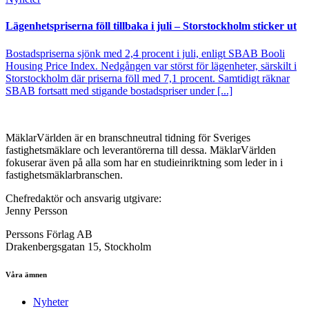
Lägenhetspriserna föll tillbaka i juli – Storstockholm sticker ut
Bostadspriserna sjönk med 2,4 procent i juli, enligt SBAB Booli
Housing Price Index. Nedgången var störst för lägenheter, särskilt i
Storstockholm där priserna föll med 7,1 procent. Samtidigt räknar
SBAB fortsatt med stigande bostadspriser under [...]
MäklarVärlden är en branschneutral tidning för Sveriges
fastighetsmäklare och leverantörerna till dessa. MäklarVärlden
fokuserar även på alla som har en studieinriktning som leder in i
fastighetsmäklarbranschen.
Chefredaktör och ansvarig utgivare:
Jenny Persson
Perssons Förlag AB
Drakenbergsgatan 15, Stockholm
Våra ämnen
Nyheter