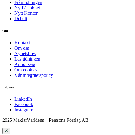
Från tidningen
Ny På Jobbet
Nytt Kontor
Debatt
Om
Kontakt
Om oss
Nyhetsbrev
Läs tidningen
Annonsera
Om cookies
Vår integritetspolicy
Följ oss
LinkedIn
Facebook
Instagram
2025 MäklarVärldens – Perssons Förslag AB