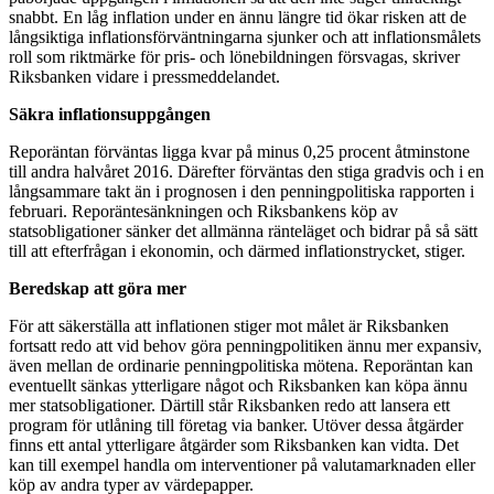
snabbt. En låg inflation under en ännu längre tid ökar risken att de
långsiktiga inflationsförväntningarna sjunker och att inflationsmålets
roll som riktmärke för pris- och lönebildningen försvagas, skriver
Riksbanken vidare i pressmeddelandet.
Säkra inflationsuppgången
Reporäntan förväntas ligga kvar på minus 0,25 procent åtminstone
till andra halvåret 2016. Därefter förväntas den stiga gradvis och i en
långsammare takt än i prognosen i den penningpolitiska rapporten i
februari. Reporäntesänkningen och Riksbankens köp av
statsobligationer sänker det allmänna ränteläget och bidrar på så sätt
till att efterfrågan i ekonomin, och därmed inflationstrycket, stiger.
Beredskap att göra mer
För att säkerställa att inflationen stiger mot målet är Riksbanken
fortsatt redo att vid behov göra penningpolitiken ännu mer expansiv,
även mellan de ordinarie penningpolitiska mötena. Reporäntan kan
eventuellt sänkas ytterligare något och Riksbanken kan köpa ännu
mer statsobligationer. Därtill står Riksbanken redo att lansera ett
program för utlåning till företag via banker. Utöver dessa åtgärder
finns ett antal ytterligare åtgärder som Riksbanken kan vidta. Det
kan till exempel handla om interventioner på valutamarknaden eller
köp av andra typer av värdepapper.