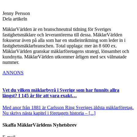
Jenny Persson
Dela artikeln
MäklarVärlden är en branschneutral tidning för Sveriges
fastighetsmäklare och leverantörerna till dessa. MäklarVärlden
fokuserar även på alla som har en studieinriktning som leder in i
fastighetsmäklarbranschen. Total upplaga: mer än 8 600 ex.
MäklarVärlden granskar mäklarföretagens strategi, lönsamhet och
kundnytta. MäklarVärlden utkommer årligen med sex välmatade
nummer.
ANNONS
Vet du vilken mäklarbyrå i Sverige som har funnits allra
längst? I 145 år för att vara exakt…
Med anor från 1881 är Carlsson Ring Sveriges äldsta mäklarföretag.
Nu skrivs nästa kapitel i företagets historia – [...]
Skaffa MäklarVärldens Nyhetsbrev