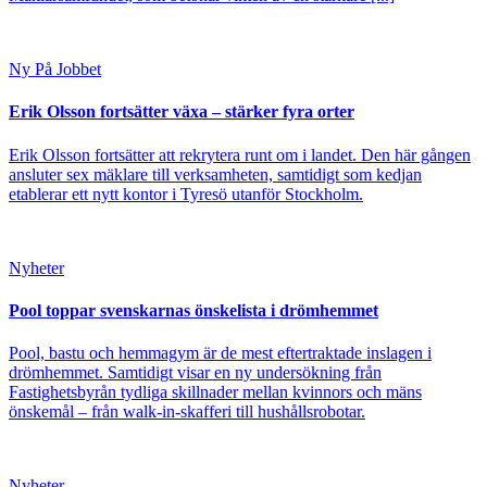
Ny På Jobbet
Erik Olsson fortsätter växa – stärker fyra orter
Erik Olsson fortsätter att rekrytera runt om i landet. Den här gången
ansluter sex mäklare till verksamheten, samtidigt som kedjan
etablerar ett nytt kontor i Tyresö utanför Stockholm.
Nyheter
Pool toppar svenskarnas önskelista i drömhemmet
Pool, bastu och hemmagym är de mest eftertraktade inslagen i
drömhemmet. Samtidigt visar en ny undersökning från
Fastighetsbyrån tydliga skillnader mellan kvinnors och mäns
önskemål – från walk-in-skafferi till hushållsrobotar.
Nyheter