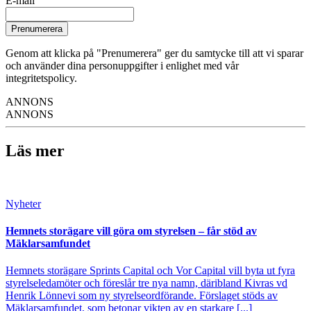
E-mail
Prenumerera
Genom att klicka på "Prenumerera" ger du samtycke till att vi sparar
och använder dina personuppgifter i enlighet med vår
integritetspolicy.
ANNONS
ANNONS
Läs mer
Nyheter
Hemnets storägare vill göra om styrelsen – får stöd av
Mäklarsamfundet
Hemnets storägare Sprints Capital och Vor Capital vill byta ut fyra
styrelseledamöter och föreslår tre nya namn, däribland Kivras vd
Henrik Lönnevi som ny styrelseordförande. Förslaget stöds av
Mäklarsamfundet, som betonar vikten av en starkare [...]