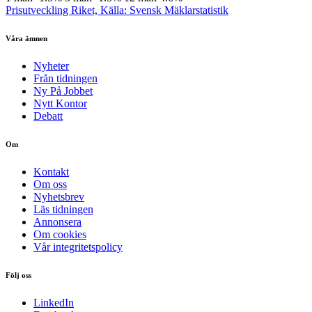
Prisutveckling Riket, Källa: Svensk Mäklarstatistik
Våra ämnen
Nyheter
Från tidningen
Ny På Jobbet
Nytt Kontor
Debatt
Om
Kontakt
Om oss
Nyhetsbrev
Läs tidningen
Annonsera
Om cookies
Vår integritetspolicy
Följ oss
LinkedIn