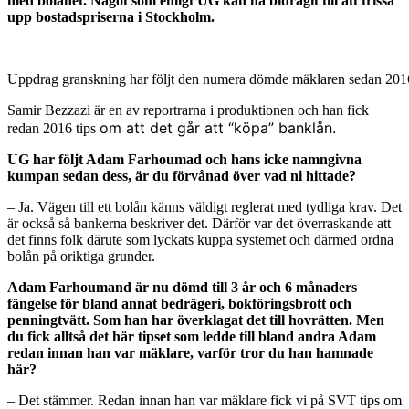
med bolånet. Något som enligt UG kan ha bidragit till att trissa
upp bostadspriserna i Stockholm.
Uppdrag granskning har följt den numera dömde mäklaren sedan 201
Samir Bezzazi är en av reportrarna i produktionen och han fick
om att det går att “köpa” banklån.
redan 2016 tips
UG har följt Adam Farhoumad och hans icke namngivna
kumpan sedan dess, är du förvånad över vad ni hittade?
– Ja. Vägen till ett bolån känns väldigt reglerat med tydliga krav. Det
är också så bankerna beskriver det. Därför var det överraskande att
det finns folk därute som lyckats kuppa systemet och därmed ordna
bolån på oriktiga grunder.
Adam Farhoumand är nu dömd till 3 år och 6 månaders
fängelse för bland annat bedrägeri, bokföringsbrott och
penningtvätt. Som han har överklagat det till hovrätten. Men
du fick alltså det här tipset som ledde till bland andra Adam
redan innan han var mäklare, varför tror du han hamnade
här?
– Det stämmer. Redan innan han var mäklare fick vi på SVT tips om