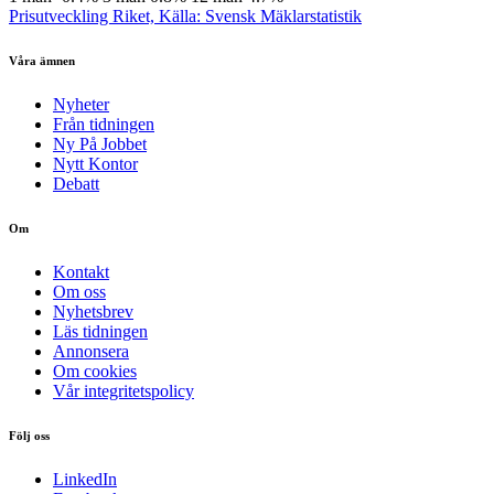
Prisutveckling Riket, Källa: Svensk Mäklarstatistik
Våra ämnen
Nyheter
Från tidningen
Ny På Jobbet
Nytt Kontor
Debatt
Om
Kontakt
Om oss
Nyhetsbrev
Läs tidningen
Annonsera
Om cookies
Vår integritetspolicy
Följ oss
LinkedIn