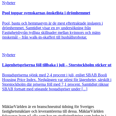
Nyheter
Pool toppar svenskarnas önskelista i drömhemmet
Pool, bastu och hemmagym är de mest eftertraktade inslagen i
drömhemmet. Samtidigt visar en ny undersökning från
Fastighetsbyrån tydliga skillnader mellan kvinnors och mäns
önskemål – från walk-in-skafferi till hushållsrobotar.
Nyheter
Lägenhetspriserna föll tillbaka i juli – Storstockholm sticker ut
Bostadspriserna sjönk med 2,4 procent i juli, enligt SBAB Booli
Housing Price Index. Nedgången var störst för lägenheter, särskilt i
Storstockholm där priserna föll med 7,1 procent. Samtidigt räknar
SBAB fortsatt med stigande bostadspriser under [...]
MäklarVärlden är en branschneutral tidning för Sveriges
fastighetsmäklare och leverantörerna till dessa. MäklarVärlden
fokuserar även på alla som har en studieinriktning som leder in i