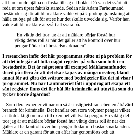
att han kunde hjälpa en fuska till sig ett bolån. Då var det svårt att
reda ut om tipset faktiskt stämde. Sedan när Adam Farhoumand
bestämde sig för att bli mäklare valde vi på Uppdrag granskning att
hålla ett öga på allt för att se hur det skulle utveckla sig. Varför han
valde att bli mäklare är svårt att svara på.
“En viktig del tror jag är att mäklare börjar förstå hur
viktig deras roll är när det gäller att ha kontroll över hur
pengar flödar in i bostadsmarknaden”
I researchen inför det här programmet stötte ni på problem för
att det inte går att hitta något register på vilka som bott i en
bostadsrätt. Det är något som till exempel Mäklarsamfundet
drivit på i flera år att det ska skapas av många orsaker, bland
annat för att göra det svårare med bedrägerier likt det ni visar i
programmet. Nu har Lantmäteriet fått i uppdrag att skapa ett
sånt register, finns det fler hål för kriminella att utnyttja som du
tycker borde åtgärdas?
– Som flera experter vittnar om så är fastighetsbranschen en åtråvärd
bransch för kriminella. Det handlar om stora volymer pengar vilket
är fördelaktigt om man till exempel vill tvätta pengar. En viktig del
tror jag är att mäklare börjar förstå hur viktig deras roll är när det
gäller att ha kontroll över hur pengar flödar in i bostadsmarknaden.
Mäklare är en garant för att en affär har genomförts och att