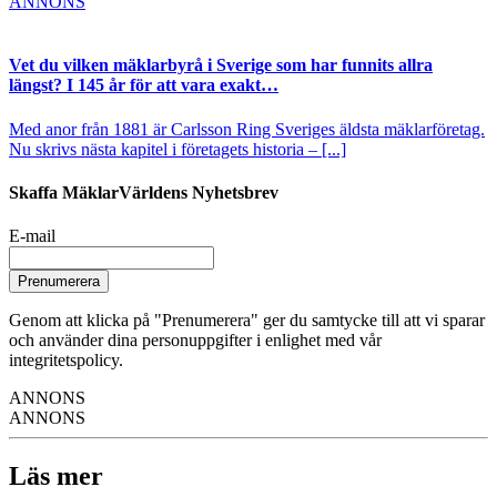
ANNONS
Vet du vilken mäklarbyrå i Sverige som har funnits allra
längst? I 145 år för att vara exakt…
Med anor från 1881 är Carlsson Ring Sveriges äldsta mäklarföretag.
Nu skrivs nästa kapitel i företagets historia – [...]
Skaffa MäklarVärldens Nyhetsbrev
E-mail
Prenumerera
Genom att klicka på "Prenumerera" ger du samtycke till att vi sparar
och använder dina personuppgifter i enlighet med vår
integritetspolicy.
ANNONS
ANNONS
Läs mer