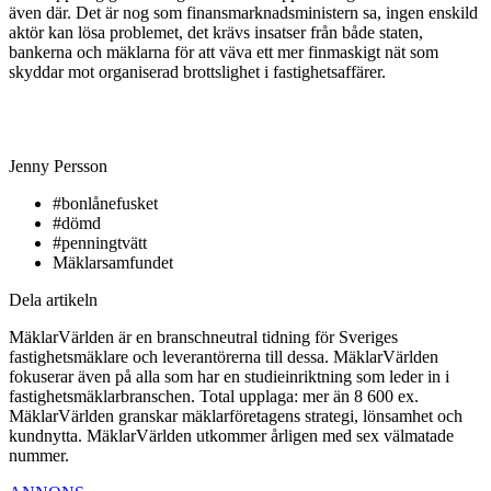
även där. Det är nog som finansmarknadsministern sa, ingen enskild
aktör kan lösa problemet, det krävs insatser från både staten,
bankerna och mäklarna för att väva ett mer finmaskigt nät som
skyddar mot organiserad brottslighet i fastighetsaffärer.
Jenny Persson
#bonlånefusket
#dömd
#penningtvätt
Mäklarsamfundet
Dela artikeln
MäklarVärlden är en branschneutral tidning för Sveriges
fastighetsmäklare och leverantörerna till dessa. MäklarVärlden
fokuserar även på alla som har en studieinriktning som leder in i
fastighetsmäklarbranschen. Total upplaga: mer än 8 600 ex.
MäklarVärlden granskar mäklarföretagens strategi, lönsamhet och
kundnytta. MäklarVärlden utkommer årligen med sex välmatade
nummer.