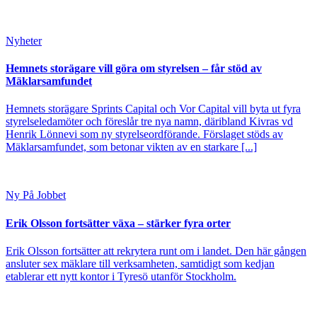
Nyheter
Hemnets storägare vill göra om styrelsen – får stöd av
Mäklarsamfundet
Hemnets storägare Sprints Capital och Vor Capital vill byta ut fyra
styrelseledamöter och föreslår tre nya namn, däribland Kivras vd
Henrik Lönnevi som ny styrelseordförande. Förslaget stöds av
Mäklarsamfundet, som betonar vikten av en starkare [...]
Ny På Jobbet
Erik Olsson fortsätter växa – stärker fyra orter
Erik Olsson fortsätter att rekrytera runt om i landet. Den här gången
ansluter sex mäklare till verksamheten, samtidigt som kedjan
etablerar ett nytt kontor i Tyresö utanför Stockholm.