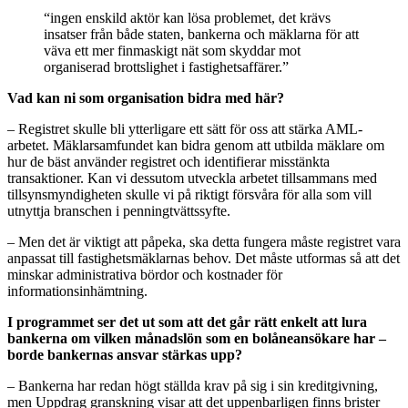
“ingen enskild aktör kan lösa problemet, det krävs
insatser från både staten, bankerna och mäklarna för att
väva ett mer finmaskigt nät som skyddar mot
organiserad brottslighet i fastighetsaffärer.”
Vad kan ni som organisation bidra med här?
– Registret skulle bli ytterligare ett sätt för oss att stärka AML-
arbetet. Mäklarsamfundet kan bidra genom att utbilda mäklare om
hur de bäst använder registret och identifierar misstänkta
transaktioner. Kan vi dessutom utveckla arbetet tillsammans med
tillsynsmyndigheten skulle vi på riktigt försvåra för alla som vill
utnyttja branschen i penningtvättssyfte.
– Men det är viktigt att påpeka, ska detta fungera måste registret vara
anpassat till fastighetsmäklarnas behov. Det måste utformas så att det
minskar administrativa bördor och kostnader för
informationsinhämtning.
I programmet ser det ut som att det går rätt enkelt att lura
bankerna om vilken månadslön som en bolåneansökare har –
borde bankernas ansvar stärkas upp?
– Bankerna har redan högt ställda krav på sig i sin kreditgivning,
men Uppdrag granskning visar att det uppenbarligen finns brister