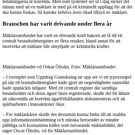
betalningarna är korrekta. Men som systemet ser ut i dag räcker det
nästan med att en mäklare är med på ett kriminellt upplägg för att det
ska kunna fuskas. Så kanske behövs även ökad tillsyn av mäklare.
Branschen har varit drivande under flera år
Mäklarsamfundet har varit en drivande kraft bakom att få till ett
centralt bostadsrättsregister av flera orsaker, bland annat för att
motverka att mäklare blir utnyttjade av kriminella krafter.
Mäklarsamfundet vd Oskar Öholm. Foto: Mäklarsamfundet
– I exemplet som Uppdrag Granskning tar upp ser vi ett typexempel
på när ett bostadsrättsregister hade gjort att oegentligheter sannolikt
hade upptäckts tidigare. Med ett centralt register där samtliga
bostadsrätter och deras ägare finns registrerade, skulle det bli lättare
att säkerställa att korrekta ägarförhållanden dokumenteras och att
spårbarheten i transaktioner ökar.
– För mäklarkåren skulle det dessutom kunna bidra till att snabba
upp informationsinhämtning och minska beroendet av mindre
pålitliga och kostsamma källor som nuvarande mäklarbilder, det
säger Oscar Öholm, vd för Mäklarsamfundet.