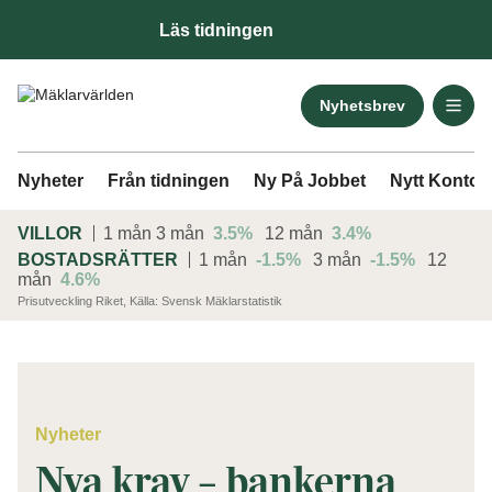
Läs tidningen
Nyhetsbrev
Nyheter
Från tidningen
Ny På Jobbet
Nytt Kontor
VILLOR
1 mån
3 mån
3.5%
12 mån
3.4%
BOSTADSRÄTTER
1 mån
-1.5%
3 mån
-1.5%
12
mån
4.6%
Prisutveckling Riket, Källa: Svensk Mäklarstatistik
ANNONS
Nyheter
Nya krav – bankerna