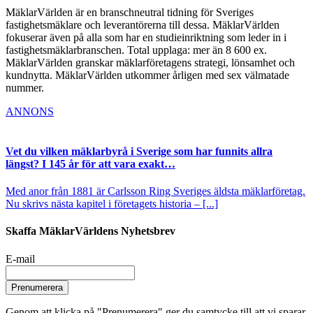
MäklarVärlden är en branschneutral tidning för Sveriges
fastighetsmäklare och leverantörerna till dessa. MäklarVärlden
fokuserar även på alla som har en studieinriktning som leder in i
fastighetsmäklarbranschen. Total upplaga: mer än 8 600 ex.
MäklarVärlden granskar mäklarföretagens strategi, lönsamhet och
kundnytta. MäklarVärlden utkommer årligen med sex välmatade
nummer.
ANNONS
Vet du vilken mäklarbyrå i Sverige som har funnits allra
längst? I 145 år för att vara exakt…
Med anor från 1881 är Carlsson Ring Sveriges äldsta mäklarföretag.
Nu skrivs nästa kapitel i företagets historia – [...]
Skaffa MäklarVärldens Nyhetsbrev
E-mail
Prenumerera
Genom att klicka på "Prenumerera" ger du samtycke till att vi sparar