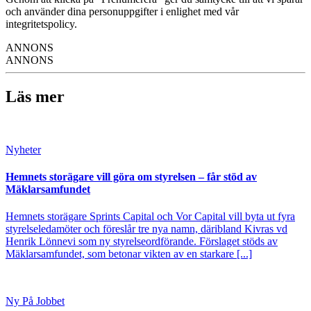
och använder dina personuppgifter i enlighet med vår
integritetspolicy.
ANNONS
ANNONS
Läs mer
Nyheter
Hemnets storägare vill göra om styrelsen – får stöd av
Mäklarsamfundet
Hemnets storägare Sprints Capital och Vor Capital vill byta ut fyra
styrelseledamöter och föreslår tre nya namn, däribland Kivras vd
Henrik Lönnevi som ny styrelseordförande. Förslaget stöds av
Mäklarsamfundet, som betonar vikten av en starkare [...]
Ny På Jobbet