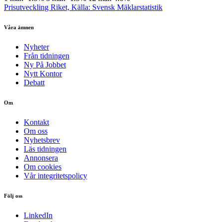
Prisutveckling Riket, Källa: Svensk Mäklarstatistik
Våra ämnen
Nyheter
Från tidningen
Ny På Jobbet
Nytt Kontor
Debatt
Om
Kontakt
Om oss
Nyhetsbrev
Läs tidningen
Annonsera
Om cookies
Vår integritetspolicy
Följ oss
LinkedIn