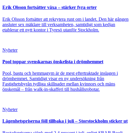
Erik Olsson fortsätter växa – stärker fyra orter
Erik Olsson fortsätter att rekrytera runt om i landet. Den här gången
ansluter sex mäklare till verksamheten, samtidigt som kedjan
etablerar ett nytt kontor i Tyresö utanför Stockholm.
Nyheter
Pool toppar svenskarnas önskelista i drömhemmet
Pool, bastu och hemmagym är de mest eftertraktade inslagen i
drömhemmet. Samtidigt visar en ny undersökning från
Fastighetsbyrån tydliga skillnader mellan kvinnors och mäns
önskemål – från walk-in-skafferi till hushållsrobotar.
Nyheter
Lägenhetspriserna föll tillbaka i juli – Storstockholm sticker ut
Bostadspriserna sjönk med 2,4 procent i juli, enligt SBAB Booli