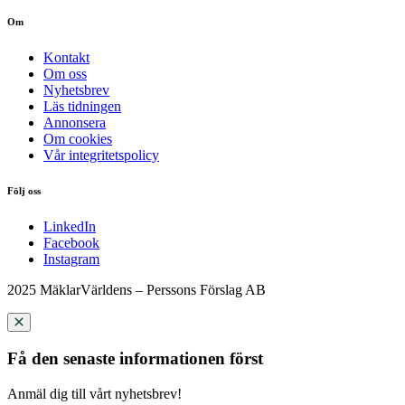
Om
Kontakt
Om oss
Nyhetsbrev
Läs tidningen
Annonsera
Om cookies
Vår integritetspolicy
Följ oss
LinkedIn
Facebook
Instagram
2025 MäklarVärldens – Perssons Förslag AB
Få den senaste informationen först
Anmäl dig till vårt nyhetsbrev!