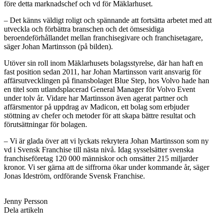
före detta marknadschef och vd för Mäklarhuset.
– Det känns väldigt roligt och spännande att fortsätta arbetet med att
utveckla och förbättra branschen och det ömsesidiga
beroendeförhållandet mellan franchisegivare och franchisetagare,
säger Johan Martinsson (på bilden).
Utöver sin roll inom Mäklarhusets bolagsstyrelse, där han haft en
fast position sedan 2011, har Johan Martinsson varit ansvarig för
affärsutvecklingen på finansbolaget Blue Step, hos Volvo hade han
en titel som utlandsplacerad General Manager för Volvo Event
under tolv år. Vidare har Martinsson även agerat partner och
affärsmentor på uppdrag av Madicon, ett bolag som erbjuder
stöttning av chefer och metoder för att skapa bättre resultat och
förutsättningar för bolagen.
– Vi är glada över att vi lyckats rekrytera Johan Martinsson som ny
vd i Svensk Franchise till nästa nivå. Idag sysselsätter svenska
franchiseföretag 120 000 människor och omsätter 215 miljarder
kronor. Vi ser gärna att de siffrorna ökar under kommande år, säger
Jonas Ideström, ordförande Svensk Franchise.
Jenny Persson
Dela artikeln