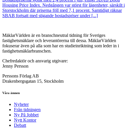
Housing Price Index. Nedgången var störst för lägenheter, särskilt i
Storstockholm där priserna föll med 7,1 procent. Samtidigt räknar
SBAB fortsatt med stigande bostadspriser under [...]
MäklarVärlden är en branschneutral tidning för Sveriges
fastighetsmäklare och leverantörerna till dessa. MäklarVärlden
fokuserar även på alla som har en studieinriktning som leder in i
fastighetsmäklarbranschen.
Chefredaktör och ansvarig utgivare:
Jenny Persson
Perssons Förlag AB
Drakenbergsgatan 15, Stockholm
Våra ämnen
Nyheter
Från tidningen
Ny På Jobbet
Nytt Kontor
Debatt