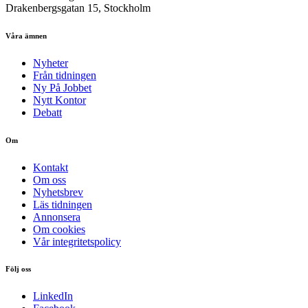
Drakenbergsgatan 15, Stockholm
Våra ämnen
Nyheter
Från tidningen
Ny På Jobbet
Nytt Kontor
Debatt
Om
Kontakt
Om oss
Nyhetsbrev
Läs tidningen
Annonsera
Om cookies
Vår integritetspolicy
Följ oss
LinkedIn