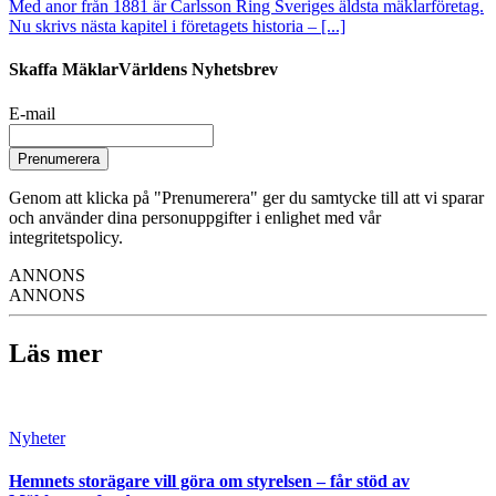
Med anor från 1881 är Carlsson Ring Sveriges äldsta mäklarföretag.
Nu skrivs nästa kapitel i företagets historia – [...]
Skaffa MäklarVärldens Nyhetsbrev
E-mail
Prenumerera
Genom att klicka på "Prenumerera" ger du samtycke till att vi sparar
och använder dina personuppgifter i enlighet med vår
integritetspolicy.
ANNONS
ANNONS
Läs mer
Nyheter
Hemnets storägare vill göra om styrelsen – får stöd av