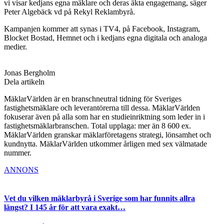
vi visar kedjans egna mäklare och deras äkta engagemang, säger
Peter Algebäck vd på Rekyl Reklambyrå.
Kampanjen kommer att synas i TV4, på Facebook, Instagram,
Blocket Bostad, Hemnet och i kedjans egna digitala och analoga
medier.
Jonas Bergholm
Dela artikeln
MäklarVärlden är en branschneutral tidning för Sveriges
fastighetsmäklare och leverantörerna till dessa. MäklarVärlden
fokuserar även på alla som har en studieinriktning som leder in i
fastighetsmäklarbranschen. Total upplaga: mer än 8 600 ex.
MäklarVärlden granskar mäklarföretagens strategi, lönsamhet och
kundnytta. MäklarVärlden utkommer årligen med sex välmatade
nummer.
ANNONS
Vet du vilken mäklarbyrå i Sverige som har funnits allra
längst? I 145 år för att vara exakt…