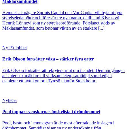
Mäklarsamfundet
Hemnets storägare Sprints Capital och Vor Capital vill byta ut fyra
styrelseledamöter och föreslår tre nya namn, däribland Kivras vd
Henrik Lönnevi som ny styrelseordförande. Förslaget stöds av
Mäklarsamfundet, som betonar vikten av en starkare [...]
Ny På Jobbet
Erik Olsson fortsätter växa – stärker fyra orter
Erik Olsson fortsätter att rekrytera runt om i landet. Den här gången
ansluter sex mäklare till verksamheten, samtidigt som kedjan
etablerar ett nytt kontor i Tyresö utanför Stockholm.
Nyheter
Pool toppar svenskarnas önskelista i drömhemmet
Pool, bastu och hemmagym är de mest eftertraktade inslagen i
drömhemmet. Samtidigt visar en ny undersökning från