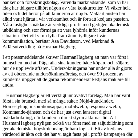
banker och försäkringsbolag. Varenda marknadsandel som vi har
idag har tidigare tillhört någon av våra konkurrenter. Vi växer hela
tiden och det beror på att kunderna är nöjda. Mäklartjänsten har
alltid varit hjärtat i vår verksamhet och är fortsatt kedjans passion.
Våra fastighetsmäklare är verkliga proffs med gedigen akademisk
utbildning och stor förmåga att vara lyhörda inför kundernas
situation. Det vill vi nu lyfta fram ännu tydligare i vår
kommunikation, berättar Åsa Davidsson, vvd Marknad &
Affärsutveckling på HusmanHagberg.
I ett pressmeddelande skriver HusmanHagberg att man var först i
branschen med att fråga alla sina kunder, både köpare och säljare,
hur de upplevde affären. Undersökningarna har under alla år gjorts
av ett oberoende undersökningsföretag och över 90 procent av
kunderna uppger att de gärna rekommenderar kedjans mäklare till
andra.
– HusmanHagberg är ett verkligt innovativt företag. Man har varit
först i sin bransch med så många saker: Nöjd-kund-index,
Homestyling, inspirationsappar, mobilwebb, responsiv webb,
Kommande-tjänsten och de har just även lanserat digital
mäklarbokning, där kunderna direkt styr mäklarnas tid. Att
HusmanHagberg nyligen också var först med en säljutbildning som
ger akademiska högskolepoäng är bara logiskt. Ett av kedjans
värdeord är äkta och det har vi tagit fasta på i proffs-kampanjen där