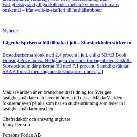
Fastighetsbyrån tydliga skillnader mellan kvinnors och mäns
önskemål – från walk-in-skafferi till hushållsrobotar.
Nyheter
Lägenhetspriserna föll tillbaka i juli – Storstockholm sticker ut
Bostadspriserna sjönk med 2,4 procent i juli, enligt SBAB Booli
Housing Price Index. Nedgången var störst för lägenheter, särskilt i
Storstockholm där priserna föll med 7,1 procent. Samtidigt räknar
SBAB fortsatt med stigande bostadspriser under [...]
MäklarVärlden är en branschneutral tidning för Sveriges
fastighetsmäklare och leverantörerna till dessa. MäklarVärlden
fokuserar även på alla som har en studieinriktning som leder in i
fastighetsmäklarbranschen.
Chefredaktör och ansvarig utgivare:
Jenny Persson
Perssons Förlag AB