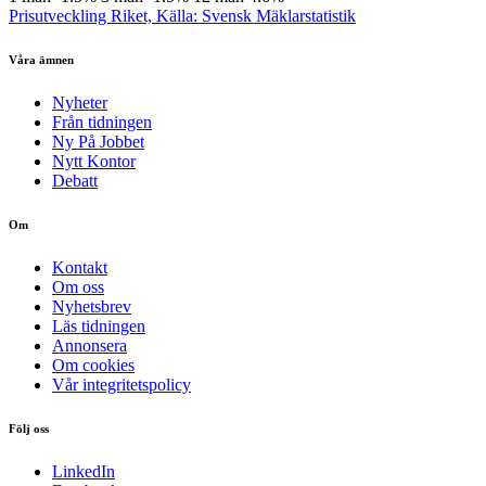
Prisutveckling Riket, Källa: Svensk Mäklarstatistik
Våra ämnen
Nyheter
Från tidningen
Ny På Jobbet
Nytt Kontor
Debatt
Om
Kontakt
Om oss
Nyhetsbrev
Läs tidningen
Annonsera
Om cookies
Vår integritetspolicy
Följ oss
LinkedIn