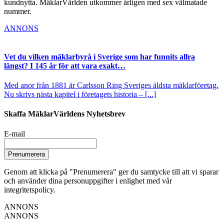
kundnytta. MäklarVärlden utkommer årligen med sex välmatade
nummer.
ANNONS
Vet du vilken mäklarbyrå i Sverige som har funnits allra
längst? I 145 år för att vara exakt…
Med anor från 1881 är Carlsson Ring Sveriges äldsta mäklarföretag.
Nu skrivs nästa kapitel i företagets historia – [...]
Skaffa MäklarVärldens Nyhetsbrev
E-mail
Prenumerera
Genom att klicka på "Prenumerera" ger du samtycke till att vi sparar
och använder dina personuppgifter i enlighet med vår
integritetspolicy.
ANNONS
ANNONS