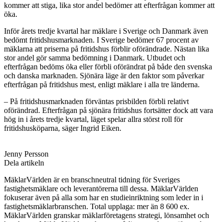
kommer att stiga, lika stor andel bedömer att efterfrågan kommer att
öka.
Inför årets tredje kvartal har mäklare i Sverige och Danmark även
bedömt fritidshusmarknaden. I Sverige bedömer 67 procent av
mäklarna att priserna på fritidshus förblir oförändrade. Nästan lika
stor andel gör samma bedömning i Danmark. Utbudet och
efterfrågan bedöms öka eller förbli oförändrat på både den svenska
och danska marknaden. Sjönära läge är den faktor som påverkar
efterfrågan på fritidshus mest, enligt mäklare i alla tre länderna.
– På fritidshusmarknaden förväntas prisbilden förbli relativt
oförändrad. Efterfrågan på sjönära fritidshus fortsätter dock att vara
hög in i årets tredje kvartal, läget spelar allra störst roll för
fritidshusköparna, säger Ingrid Eiken.
Jenny Persson
Dela artikeln
MäklarVärlden är en branschneutral tidning för Sveriges
fastighetsmäklare och leverantörerna till dessa. MäklarVärlden
fokuserar även på alla som har en studieinriktning som leder in i
fastighetsmäklarbranschen. Total upplaga: mer än 8 600 ex.
MäklarVärlden granskar mäklarföretagens strategi, lönsamhet och