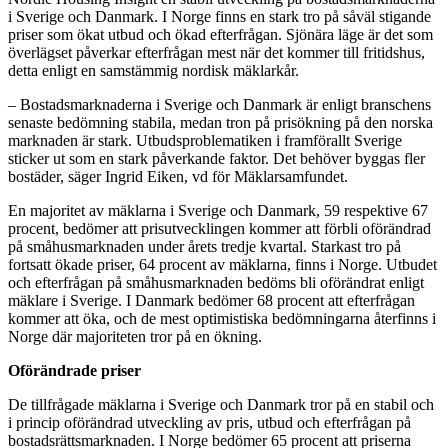
i Sverige och Danmark. I Norge finns en stark tro på såväl stigande
priser som ökat utbud och ökad efterfrågan. Sjönära läge är det som
överlägset påverkar efterfrågan mest när det kommer till fritidshus,
detta enligt en samstämmig nordisk mäklarkår.
– Bostadsmarknaderna i Sverige och Danmark är enligt branschens
senaste bedömning stabila, medan tron på prisökning på den norska
marknaden är stark. Utbudsproblematiken i framförallt Sverige
sticker ut som en stark påverkande faktor. Det behöver byggas fler
bostäder, säger Ingrid Eiken, vd för Mäklarsamfundet.
En majoritet av mäklarna i Sverige och Danmark, 59 respektive 67
procent, bedömer att prisutvecklingen kommer att förbli oförändrad
på småhusmarknaden under årets tredje kvartal. Starkast tro på
fortsatt ökade priser, 64 procent av mäklarna, finns i Norge. Utbudet
och efterfrågan på småhusmarknaden bedöms bli oförändrat enligt
mäklare i Sverige. I Danmark bedömer 68 procent att efterfrågan
kommer att öka, och de mest optimistiska bedömningarna återfinns i
Norge där majoriteten tror på en ökning.
Oförändrade priser
De tillfrågade mäklarna i Sverige och Danmark tror på en stabil och
i princip oförändrad utveckling av pris, utbud och efterfrågan på
bostadsrättsmarknaden. I Norge bedömer 65 procent att priserna