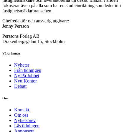
fastighetsmäklare och leverantörerna till dessa. MäklarVärlden
fokuserar även på alla som har en studieinriktning som leder in i
fastighetsmäklarbranschen.
Chefredaktör och ansvarig utgivare:
Jenny Persson
Perssons Förlag AB
Drakenbergsgatan 15, Stockholm
Våra ämnen
Nyheter
Från tidningen
Ny På Jobbet
Nytt Kontor
Debatt
Om
Kontakt
Om oss
Nyhetsbrev
Läs tidningen
Annonsera