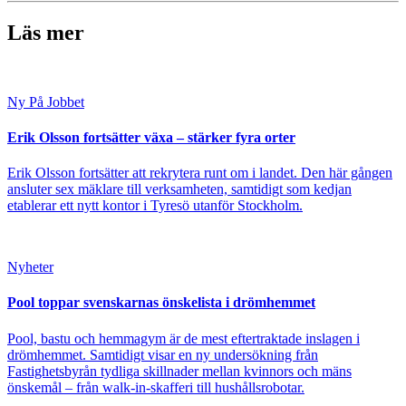
Läs mer
Ny På Jobbet
Erik Olsson fortsätter växa – stärker fyra orter
Erik Olsson fortsätter att rekrytera runt om i landet. Den här gången
ansluter sex mäklare till verksamheten, samtidigt som kedjan
etablerar ett nytt kontor i Tyresö utanför Stockholm.
Nyheter
Pool toppar svenskarnas önskelista i drömhemmet
Pool, bastu och hemmagym är de mest eftertraktade inslagen i
drömhemmet. Samtidigt visar en ny undersökning från
Fastighetsbyrån tydliga skillnader mellan kvinnors och mäns
önskemål – från walk-in-skafferi till hushållsrobotar.