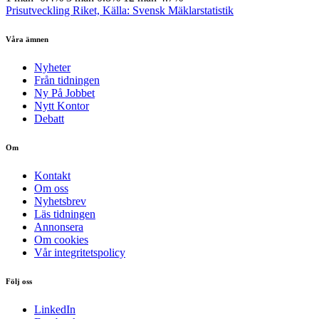
Prisutveckling Riket, Källa: Svensk Mäklarstatistik
Våra ämnen
Nyheter
Från tidningen
Ny På Jobbet
Nytt Kontor
Debatt
Om
Kontakt
Om oss
Nyhetsbrev
Läs tidningen
Annonsera
Om cookies
Vår integritetspolicy
Följ oss
LinkedIn