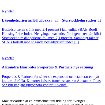
Nyheter
Lägenhetspriserna föll tillbaka i juli – Storstockholm sticker ut
Bostadspriserna sjönk med 2,4 procent i juli, enligt SBAB Booli
Housing Price Index. Nedgången var störst för lägenheter, särskilt i
Storstockholm där priserna föll med 7,1 procent. Samtidigt räknar
SBAB fortsatt med stigande bostadspriser under [...]
Nyheter
Alexandra Elias leder Properties & Partners nya satsning
Properties & Partners fortsätter sin expansion och etablerar ett nytt
kontor i Järfälla. Kontoret leds av franchisetagaren Alexandra Elias
och blir kedjans tjugoandra kontor i Sverige.
MäklarVärlden är en branschneutral tidning för Sveriges