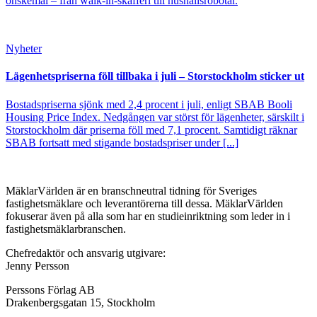
önskemål – från walk-in-skafferi till hushållsrobotar.
Nyheter
Lägenhetspriserna föll tillbaka i juli – Storstockholm sticker ut
Bostadspriserna sjönk med 2,4 procent i juli, enligt SBAB Booli
Housing Price Index. Nedgången var störst för lägenheter, särskilt i
Storstockholm där priserna föll med 7,1 procent. Samtidigt räknar
SBAB fortsatt med stigande bostadspriser under [...]
MäklarVärlden är en branschneutral tidning för Sveriges
fastighetsmäklare och leverantörerna till dessa. MäklarVärlden
fokuserar även på alla som har en studieinriktning som leder in i
fastighetsmäklarbranschen.
Chefredaktör och ansvarig utgivare:
Jenny Persson
Perssons Förlag AB
Drakenbergsgatan 15, Stockholm