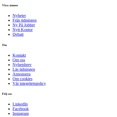
Våra ämnen
Nyheter
Från tidningen
Ny På Jobbet
Nytt Kontor
Debatt
Om
Kontakt
Om oss
Nyhetsbrev
Läs tidningen
Annonsera
Om cookies
Vår integritetspolicy
Följ oss
LinkedIn
Facebook
Instagram