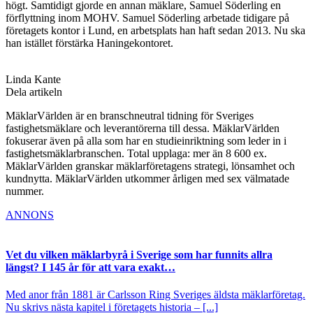
högt. Samtidigt gjorde en annan mäklare, Samuel Söderling en
förflyttning inom MOHV. Samuel Söderling arbetade tidigare på
företagets kontor i Lund, en arbetsplats han haft sedan 2013. Nu ska
han istället förstärka Haningekontoret.
Linda Kante
Dela artikeln
MäklarVärlden är en branschneutral tidning för Sveriges
fastighetsmäklare och leverantörerna till dessa. MäklarVärlden
fokuserar även på alla som har en studieinriktning som leder in i
fastighetsmäklarbranschen. Total upplaga: mer än 8 600 ex.
MäklarVärlden granskar mäklarföretagens strategi, lönsamhet och
kundnytta. MäklarVärlden utkommer årligen med sex välmatade
nummer.
ANNONS
Vet du vilken mäklarbyrå i Sverige som har funnits allra
längst? I 145 år för att vara exakt…
Med anor från 1881 är Carlsson Ring Sveriges äldsta mäklarföretag.
Nu skrivs nästa kapitel i företagets historia – [...]