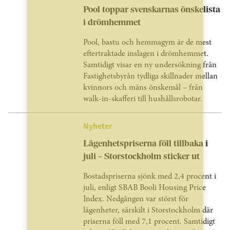
Pool toppar svenskarnas önskelista
i drömhemmet
Pool, bastu och hemmagym är de mest
eftertraktade inslagen i drömhemmet.
Samtidigt visar en ny undersökning från
Fastighetsbyrån tydliga skillnader mellan
kvinnors och mäns önskemål – från
walk-in-skafferi till hushållsrobotar.
Nyheter
Lägenhetspriserna föll tillbaka i
juli – Storstockholm sticker ut
Bostadspriserna sjönk med 2,4 procent i
juli, enligt SBAB Booli Housing Price
Index. Nedgången var störst för
lägenheter, särskilt i Storstockholm där
priserna föll med 7,1 procent. Samtidigt