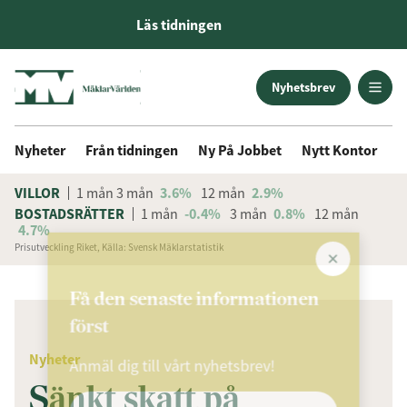
Läs tidningen
Nyhetsbrev
Nyheter
Från tidningen
Ny På Jobbet
Nytt Kontor
D
VILLOR
1 mån
3 mån
3.6%
12 mån
2.9%
BOSTADSRÄTTER
1 mån
-0.4%
3 mån
0.8%
12 mån
4.7%
Prisutveckling Riket, Källa: Svensk Mäklarstatistik
ANNONS
Få den senaste informationen
först
Nyheter
Anmäl dig till vårt nyhetsbrev!
Sänkt skatt på