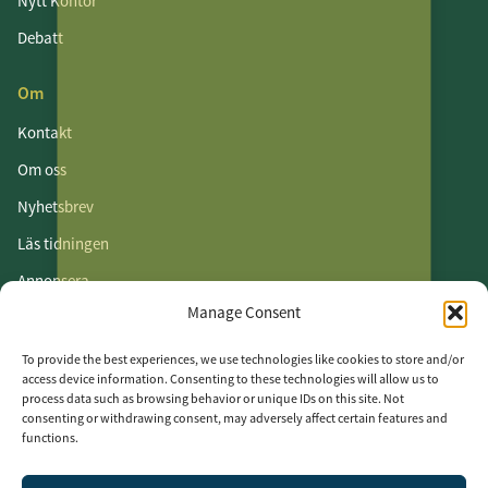
Nytt Kontor
Debatt
Om
Kontakt
Om oss
Nyhetsbrev
Läs tidningen
Annonsera
Manage Consent
Om cookies
Vår integritetspolicy
To provide the best experiences, we use technologies like cookies to store and/or
access device information. Consenting to these technologies will allow us to
process data such as browsing behavior or unique IDs on this site. Not
Följ oss
consenting or withdrawing consent, may adversely affect certain features and
functions.
LinkedIn
Facebook