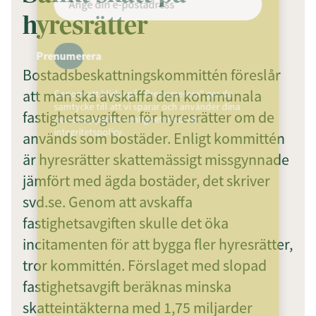
hyresrätter
Prenumerera
Bostadsbeskattningskommittén föreslår
att man ska avskaffa den kommunala
Genom att klicka på "Prenumerera" ger du
samtycke till att vi sparar och använder dina
fastighetsavgiften för hyresrätter om de
personuppgifter i enlighet med vår
integritetspolicy.
används som bostäder. Enligt kommittén
är hyresrätter skattemässigt missgynnade
jämfört med ägda bostäder, det skriver
svd.se. Genom att avskaffa
fastighetsavgiften skulle det öka
incitamenten för att bygga fler hyresrätter,
tror kommittén. Förslaget med slopad
fastighetsavgift beräknas minska
skatteintäkterna med 1,75 miljarder