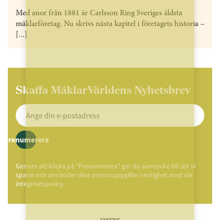
Med anor från 1881 är Carlsson Ring Sveriges äldsta
mäklarföretag. Nu skrivs nästa kapitel i företagets historia –
[...]
Skaffa MäklarVärldens Nyhetsbrev
Prenumerera
Genom att klicka på "Prenumerera" ger du samtycke till att vi
sparar och använder dina personuppgifter i enlighet med vår
integritetspolicy.