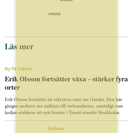
ANNONS
ANNONS
Läs mer
Ny På Jobbet
Erik Olsson fortsätter växa – stärker fyra
orter
Erik Olsson fortsätter att rekrytera runt om i landet. Den här
gången ansluter sex mäklare till verksamheten, samtidigt som
kedjan etablerar ett nytt kontor i Tyresö utanför Stockholm.
Nyheter