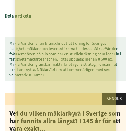
Dela artikeln
MäklarVärlden är en branschneutral tidning för Sveriges
fastighetsmäklare och leverantörerna till dessa. MäklarVärlden
fokuserar även på alla som har en studieinriktning som leder in i
fastighetsmäklarbranschen. Total upplaga: mer än 8 600 ex.
MäklarVärlden granskar mäklarföretagens strategi, lönsamhet
och kundnytta. MäklarVärlden utkommer årligen med sex
välmatade nummer.
ANNONS
Vet du vilken mäklarbyrå i Sverige som
har funnits allra längst? I 145 år för att
vara exakt…