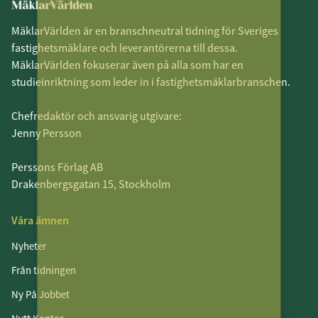
MäklarVärlden är en branschneutral tidning för Sveriges
fastighetsmäklare och leverantörerna till dessa.
MäklarVärlden fokuserar även på alla som har en
studieinriktning som leder in i fastighetsmäklarbranschen.
Chefredaktör och ansvarig utgivare:
Jenny Persson
Perssons Förlag AB
Drakenbergsgatan 15, Stockholm
Våra ämnen
Nyheter
Från tidningen
Ny På Jobbet