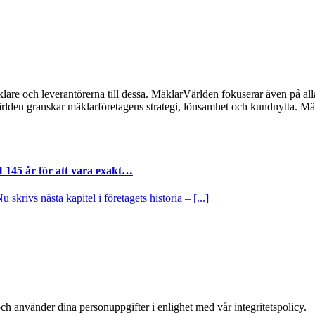
lare och leverantörerna till dessa. MäklarVärlden fokuserar även på alla
ärlden granskar mäklarföretagens strategi, lönsamhet och kundnytta.
I 145 år för att vara exakt…
krivs nästa kapitel i företagets historia – [...]
ch använder dina personuppgifter i enlighet med vår integritetspolicy.