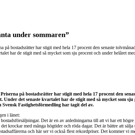
vänta under sommaren”
erna på bostadsrätter har stigit med hela 17 procent den senaste tolvmån
artalet har de stigit med så mycket som sju procent och under helåret m
. Priserna på bostadsrätter har stigit med hela 17 procent den sen
at. Under det senaste kvartalet har de stigit med så mycket som sju
m Svensk Fastighetsförmedling har tagit del av.
en i länet:
 bostadsförsäljningar. Det är en av anledningarna till att vi har ett hö
om det krockar med många högtider och röda dagar. Det är bättre att sä
bostadsaffärerna och här ser vi också flest rekordpriser. Det kommer vi me