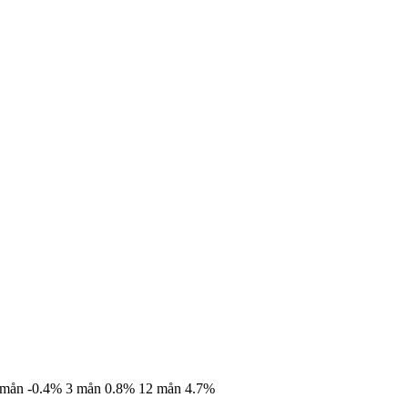
 mån
-0.4%
3 mån
0.8%
12 mån
4.7%