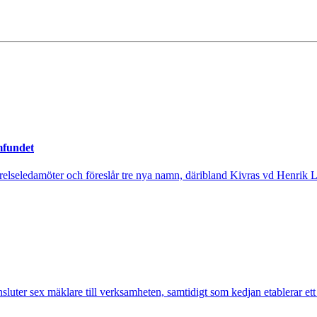
mfundet
tyrelseledamöter och föreslår tre nya namn, däribland Kivras vd Henrik 
nsluter sex mäklare till verksamheten, samtidigt som kedjan etablerar et