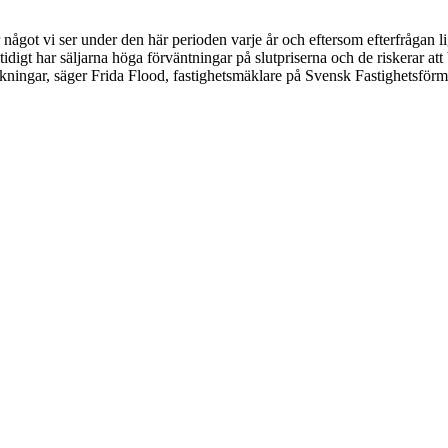
är något vi ser under den här perioden varje år och eftersom efterfråga
digt har säljarna höga förväntningar på slutpriserna och de riskerar att 
isökningar, säger Frida Flood, fastighetsmäklare på Svensk Fastighetsför