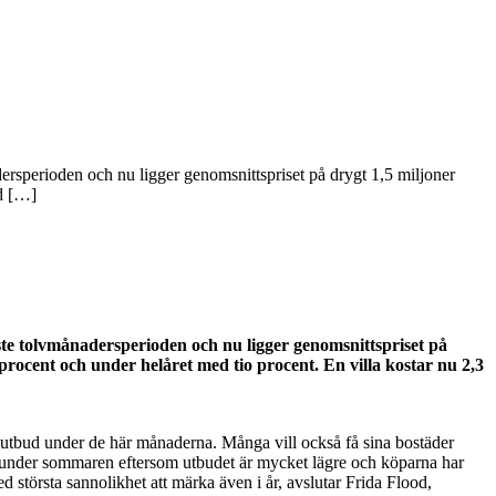
adersperioden och nu ligger genomsnittspriset på drygt 1,5 miljoner
ed […]
aste tolvmånadersperioden och nu ligger genomsnittspriset på
 procent och under helåret med tio procent. En villa kostar nu 2,3
gre utbud under de här månaderna. Många vill också få sina bostäder
lja under sommaren eftersom utbudet är mycket lägre och köparna har
d största sannolikhet att märka även i år, avslutar Frida Flood,