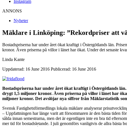
Instagram
ANNONS
Nyheter
Mäklare i Linköping: ”Rekordpriser att 
Bostadspriserna har under året ökat kraftigt i Östergötlands län. Pris
kronor. Även priserna på villor i länet har ökat. Under det senaste kv
Linda Kante
Uppdaterad: 16 June 2016
Publicerad: 16 June 2016
Bostadspriserna har under året ökat kraftigt i Östergötlands län
drygt 1,5 miljoner kronor. Även priserna på villor i länet har ök
miljoner kronor. Det avslöjar nya siffror från Mäklarstatistik so
Svensk Fastighetsförmedlings lokala mäklare analyserar prisutveckling
– Uppfattningen har länge varit att försommaren är den bästa tiden för
sålda innan semestrarna, men det är egentligen inte en bra tid efters
mer tid för bostadsletande. I juli genomförs vanligtvis de allra bästa 