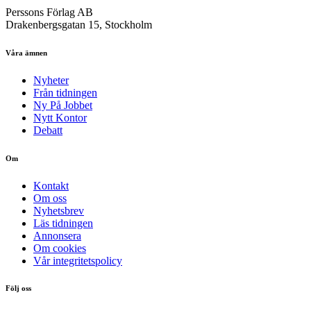
Perssons Förlag AB
Drakenbergsgatan 15, Stockholm
Våra ämnen
Nyheter
Från tidningen
Ny På Jobbet
Nytt Kontor
Debatt
Om
Kontakt
Om oss
Nyhetsbrev
Läs tidningen
Annonsera
Om cookies
Vår integritetspolicy
Följ oss