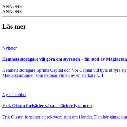
ANNONS
ANNONS
Läs mer
Nyheter
Hemnets storägare vill göra om styrelsen – får stöd av Mäklarsa
Hemnets storägare Sprints Capital och Vor Capital vill byta ut fyra s
Mäklarsamfundet, som betonar vikten av en starkare [...]
Ny På Jobbet
Erik Olsson fortsätter växa – stärker fyra orter
Erik Olsson fortsätter att rekrytera runt om i landet. Den här gången a