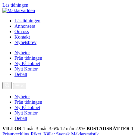
Läs tidningen
Läs tidningen
Annonsera
Om oss
Kontakt
Nyhetsbrev
Nyheter
Från tidningen
Ny På Jobbet
Nytt Kontor
Debatt
Nyheter
Från tidningen
Ny På Jobbet
Nytt Kontor
Debatt
VILLOR
1 mån
3 mån
3.6%
12 mån
2.9%
BOSTADSRÄTTER
1
Prisutveckling Riket, Källa: Svensk Mäklarstatistik