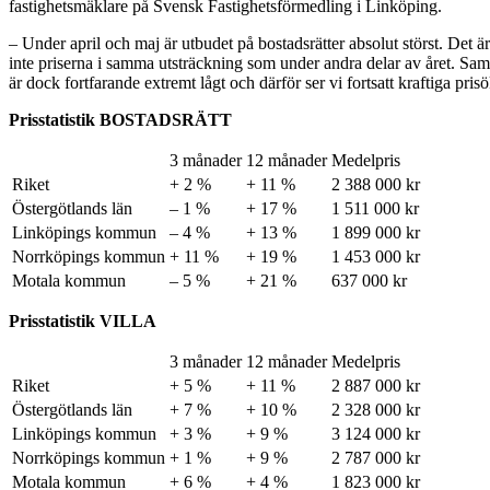
fastighetsmäklare på Svensk Fastighetsförmedling i Linköping.
– Under april och maj är utbudet på bostadsrätter absolut störst. Det 
inte priserna i samma utsträckning som under andra delar av året. Samti
är dock fortfarande extremt lågt och därför ser vi fortsatt kraftiga pr
Prisstatistik BOSTADSRÄTT
3 månader
12 månader
Medelpris
Riket
+ 2 %
+ 11 %
2 388 000 kr
Östergötlands län
– 1 %
+ 17 %
1 511 000 kr
Linköpings kommun
– 4 %
+ 13 %
1 899 000 kr
Norrköpings kommun
+ 11 %
+ 19 %
1 453 000 kr
Motala kommun
– 5 %
+ 21 %
637 000 kr
Prisstatistik VILLA
3 månader
12 månader
Medelpris
Riket
+ 5 %
+ 11 %
2 887 000 kr
Östergötlands län
+ 7 %
+ 10 %
2 328 000 kr
Linköpings kommun
+ 3 %
+ 9 %
3 124 000 kr
Norrköpings kommun
+ 1 %
+ 9 %
2 787 000 kr
Motala kommun
+ 6 %
+ 4 %
1 823 000 kr