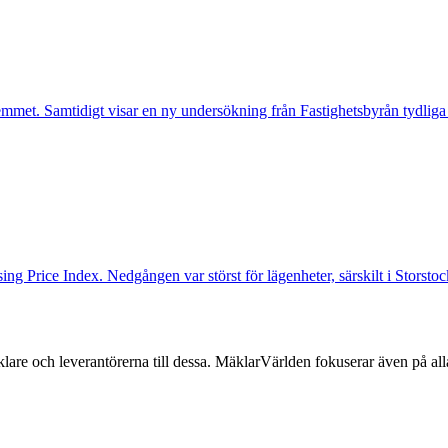
mmet. Samtidigt visar en ny undersökning från Fastighetsbyrån tydliga
ng Price Index. Nedgången var störst för lägenheter, särskilt i Storst
lare och leverantörerna till dessa. MäklarVärlden fokuserar även på alla