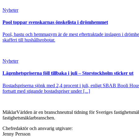
Nyheter
Pool toppar svenskarnas önskelista i drömhemmet
Pool, bastu och hemmagym är de mest eftertraktade inslagen i drömhe
skafferi till hushållsrobotar.
Nyheter
Lägenhetspriserna föll tillbaka i juli – Storstockholm sticker ut
Bostadspriserna sjönk med 2,4 procent i juli, enligt SBAB Booli Housi
fortsatt med stigande bostadspriser under [...]
MäklarVärlden är en branschneutral tidning för Sveriges fastighetsmäk
fastighetsmäklarbranschen.
Chefredaktör och ansvarig utgivare:
Jenny Persson