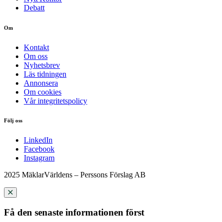
Debatt
Om
Kontakt
Om oss
Nyhetsbrev
Läs tidningen
Annonsera
Om cookies
Vår integritetspolicy
Följ oss
LinkedIn
Facebook
Instagram
2025 MäklarVärldens – Perssons Förslag AB
Få den senaste informationen först