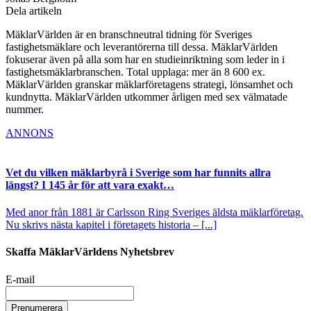
Dela artikeln
MäklarVärlden är en branschneutral tidning för Sveriges
fastighetsmäklare och leverantörerna till dessa. MäklarVärlden
fokuserar även på alla som har en studieinriktning som leder in i
fastighetsmäklarbranschen. Total upplaga: mer än 8 600 ex.
MäklarVärlden granskar mäklarföretagens strategi, lönsamhet och
kundnytta. MäklarVärlden utkommer årligen med sex välmatade
nummer.
ANNONS
Vet du vilken mäklarbyrå i Sverige som har funnits allra
längst? I 145 år för att vara exakt…
Med anor från 1881 är Carlsson Ring Sveriges äldsta mäklarföretag.
Nu skrivs nästa kapitel i företagets historia – [...]
Skaffa MäklarVärldens Nyhetsbrev
E-mail
Prenumerera