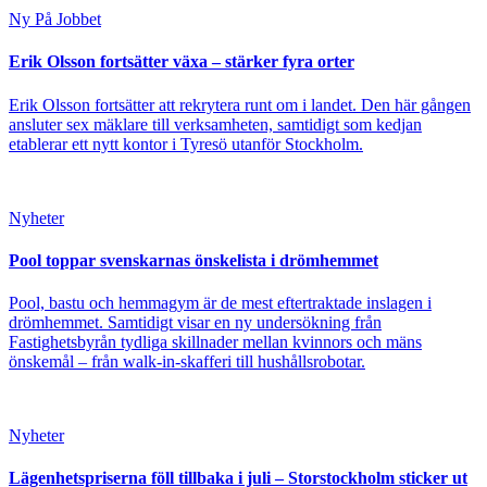
Ny På Jobbet
Erik Olsson fortsätter växa – stärker fyra orter
Erik Olsson fortsätter att rekrytera runt om i landet. Den här gången
ansluter sex mäklare till verksamheten, samtidigt som kedjan
etablerar ett nytt kontor i Tyresö utanför Stockholm.
Nyheter
Pool toppar svenskarnas önskelista i drömhemmet
Pool, bastu och hemmagym är de mest eftertraktade inslagen i
drömhemmet. Samtidigt visar en ny undersökning från
Fastighetsbyrån tydliga skillnader mellan kvinnors och mäns
önskemål – från walk-in-skafferi till hushållsrobotar.
Nyheter
Lägenhetspriserna föll tillbaka i juli – Storstockholm sticker ut