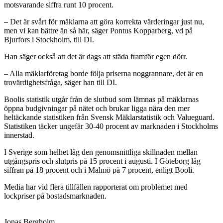
motsvarande siffra runt 10 procent.
– Det är svårt för mäklarna att göra korrekta värderingar just nu,
men vi kan bättre än så här, säger Pontus Kopparberg, vd på
Bjurfors i Stockholm, till DI.
Han säger också att det är dags att städa framför egen dörr.
– Alla mäklarföretag borde följa priserna noggrannare, det är en
trovärdighetsfråga, säger han till DI.
Boolis statistik utgår från de slutbud som lämnas på mäklarnas
öppna budgivningar på nätet och brukar ligga nära den mer
heltäckande statistiken från Svensk Mäklarstatistik och Valueguard.
Statistiken täcker ungefär 30-40 procent av marknaden i Stockholms
innerstad.
I Sverige som helhet låg den genomsnittliga skillnaden mellan
utgångspris och slutpris på 15 procent i augusti. I Göteborg låg
siffran på 18 procent och i Malmö på 7 procent, enligt Booli.
Media har vid flera tillfällen rapporterat om problemet med
lockpriser på bostadsmarknaden.
Jonas Bergholm