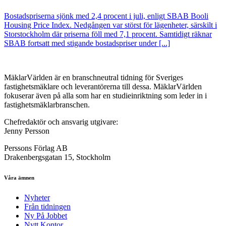
Bostadspriserna sjönk med 2,4 procent i juli, enligt SBAB Booli
Housing Price Index. Nedgången var störst för lägenheter, särskilt i
Storstockholm där priserna föll med 7,1 procent. Samtidigt räknar
SBAB fortsatt med stigande bostadspriser under [...]
MäklarVärlden är en branschneutral tidning för Sveriges
fastighetsmäklare och leverantörerna till dessa. MäklarVärlden
fokuserar även på alla som har en studieinriktning som leder in i
fastighetsmäklarbranschen.
Chefredaktör och ansvarig utgivare:
Jenny Persson
Perssons Förlag AB
Drakenbergsgatan 15, Stockholm
Våra ämnen
Nyheter
Från tidningen
Ny På Jobbet
Nytt Kontor