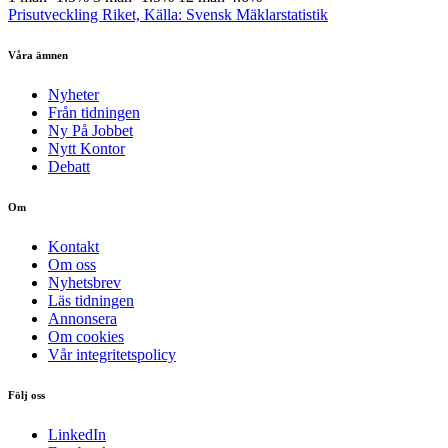
Prisutveckling Riket, Källa: Svensk Mäklarstatistik
Våra ämnen
Nyheter
Från tidningen
Ny På Jobbet
Nytt Kontor
Debatt
Om
Kontakt
Om oss
Nyhetsbrev
Läs tidningen
Annonsera
Om cookies
Vår integritetspolicy
Följ oss
LinkedIn