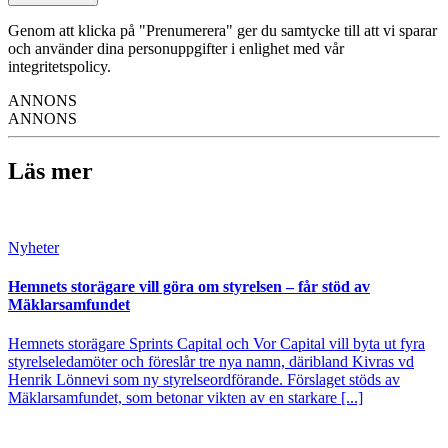
Genom att klicka på "Prenumerera" ger du samtycke till att vi sparar
och använder dina personuppgifter i enlighet med vår
integritetspolicy.
ANNONS
ANNONS
Läs mer
Nyheter
Hemnets storägare vill göra om styrelsen – får stöd av
Mäklarsamfundet
Hemnets storägare Sprints Capital och Vor Capital vill byta ut fyra
styrelseledamöter och föreslår tre nya namn, däribland Kivras vd
Henrik Lönnevi som ny styrelseordförande. Förslaget stöds av
Mäklarsamfundet, som betonar vikten av en starkare [...]