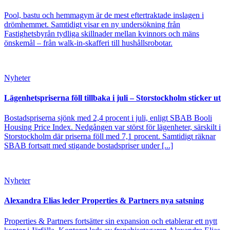
Pool, bastu och hemmagym är de mest eftertraktade inslagen i
drömhemmet. Samtidigt visar en ny undersökning från
Fastighetsbyrån tydliga skillnader mellan kvinnors och mäns
önskemål – från walk-in-skafferi till hushållsrobotar.
Nyheter
Lägenhetspriserna föll tillbaka i juli – Storstockholm sticker ut
Bostadspriserna sjönk med 2,4 procent i juli, enligt SBAB Booli
Housing Price Index. Nedgången var störst för lägenheter, särskilt i
Storstockholm där priserna föll med 7,1 procent. Samtidigt räknar
SBAB fortsatt med stigande bostadspriser under [...]
Nyheter
Alexandra Elias leder Properties & Partners nya satsning
Properties & Partners fortsätter sin expansion och etablerar ett nytt