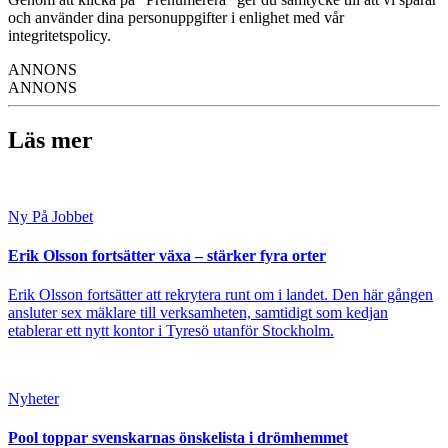
och använder dina personuppgifter i enlighet med vår
integritetspolicy.
ANNONS
ANNONS
Läs mer
Ny På Jobbet
Erik Olsson fortsätter växa – stärker fyra orter
Erik Olsson fortsätter att rekrytera runt om i landet. Den här gången
ansluter sex mäklare till verksamheten, samtidigt som kedjan
etablerar ett nytt kontor i Tyresö utanför Stockholm.
Nyheter
Pool toppar svenskarnas önskelista i drömhemmet