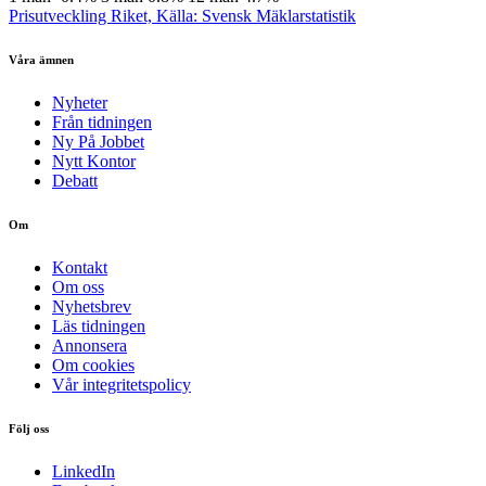
Prisutveckling Riket, Källa: Svensk Mäklarstatistik
Våra ämnen
Nyheter
Från tidningen
Ny På Jobbet
Nytt Kontor
Debatt
Om
Kontakt
Om oss
Nyhetsbrev
Läs tidningen
Annonsera
Om cookies
Vår integritetspolicy
Följ oss
LinkedIn