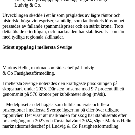
Ludvig & Co.
Utvecklingen skedde i ett år som präglades av lägre räntor och
historiskt höga virkespriser, samtidigt som lantbrukets lönsamhet
pressades av fallande spannmålspriser och en stärkt krona. Trots
detta ökade efterfrågan, och marknaden har stabiliserats – om än
med tydliga regionala skillnader.
Störst uppgång i mellersta Sverige
Markus Helin, marknadsområdeschef på Ludvig
& Co Fastighetsförmedling.
I mellersta Sverige noterades den kraftigaste prisökningen på
skogsmark under 2025. Där steg priserna med 9,7 procent till ett
genomsnitt på 576 kronor per kubikmeter skog (m³sk).
– Medelpriset är det högsta som hittills noterats och flera
prisregioner i mellersta Sverige ligger nu på eller över tidigare
toppnivåer. Det visar att marknaden för skog har stabiliserats efter
prisnedgångarna 2023 och första halvåret 2024, säger Markus Helin,
marknadsområdeschef på Ludvig & Co Fastighetsförmedling.