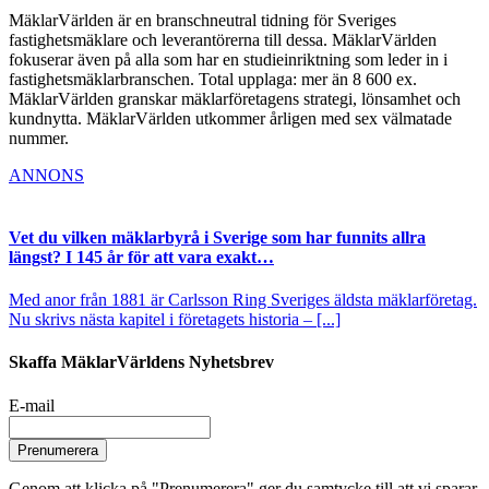
MäklarVärlden är en branschneutral tidning för Sveriges
fastighetsmäklare och leverantörerna till dessa. MäklarVärlden
fokuserar även på alla som har en studieinriktning som leder in i
fastighetsmäklarbranschen. Total upplaga: mer än 8 600 ex.
MäklarVärlden granskar mäklarföretagens strategi, lönsamhet och
kundnytta. MäklarVärlden utkommer årligen med sex välmatade
nummer.
ANNONS
Vet du vilken mäklarbyrå i Sverige som har funnits allra
längst? I 145 år för att vara exakt…
Med anor från 1881 är Carlsson Ring Sveriges äldsta mäklarföretag.
Nu skrivs nästa kapitel i företagets historia – [...]
Skaffa MäklarVärldens Nyhetsbrev
E-mail
Prenumerera
Genom att klicka på "Prenumerera" ger du samtycke till att vi sparar