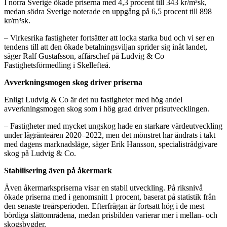
I norra Sverige ökade priserna med 4,3 procent till 343 kr/m³sk,
medan södra Sverige noterade en uppgång på 6,5 procent till 898
kr/m³sk.
– Virkesrika fastigheter fortsätter att locka starka bud och vi ser en
tendens till att den ökade betalningsviljan sprider sig inåt landet,
säger Ralf Gustafsson, affärschef på Ludvig & Co
Fastighetsförmedling i Skellefteå.
Avverkningsmogen skog driver priserna
Enligt Ludvig & Co är det nu fastigheter med hög andel
avverkningsmogen skog som i hög grad driver prisutvecklingen.
– Fastigheter med mycket ungskog hade en starkare värdeutveckling
under lågränteåren 2020–2022, men det mönstret har ändrats i takt
med dagens marknadsläge, säger Erik Hansson, specialistrådgivare
skog på Ludvig & Co.
Stabilisering även på åkermark
Även åkermarkspriserna visar en stabil utveckling. På riksnivå
ökade priserna med i genomsnitt 1 procent, baserat på statistik från
den senaste treårsperioden. Efterfrågan är fortsatt hög i de mest
bördiga slättområdena, medan prisbilden varierar mer i mellan- och
skogsbygder.