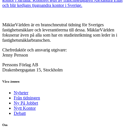
kontor i Järfälla. Kontoret leds av franchisetagaren Alexandra Elias
och blir kedjans tjugoandra kontor i Sverige.
MäklarVärlden är en branschneutral tidning för Sveriges
fastighetsmäklare och leverantörerna till dessa. MäklarVärlden
fokuserar även på alla som har en studieinriktning som leder in i
fastighetsmäklarbranschen.
Chefredaktör och ansvarig utgivare:
Jenny Persson
Perssons Förlag AB
Drakenbergsgatan 15, Stockholm
Våra ämnen
Nyheter
Från tidningen
Ny På Jobbet
Nytt Kontor
Debatt
Om