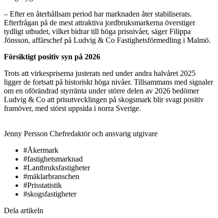
– Efter en återhållsam period har marknaden åter stabiliserats.
Efterfrågan på de mest attraktiva jordbruksmarkerna överstiger
tydligt utbudet, vilket bidrar till höga prisnivåer, säger Filippa
Jönsson, affärschef på Ludvig & Co Fastighetsförmedling i Malmö.
Försiktigt positiv syn på 2026
Trots att virkespriserna justerats ned under andra halvåret 2025
ligger de fortsatt på historiskt höga nivåer. Tillsammans med signaler
om en oförändrad styrränta under större delen av 2026 bedömer
Ludvig & Co att prisutvecklingen på skogsmark blir svagt positiv
framöver, med störst uppsida i norra Sverige.
Jenny Persson
Chefredaktör och ansvarig utgivare
#Åkermark
#fastighetsmarknad
#Lantbruksfastigheter
#mäklarbranschen
#Prisstatistik
#skogsfastigheter
Dela artikeln