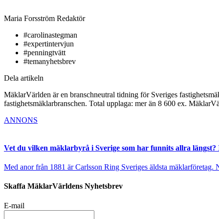
Maria Forsström
Redaktör
#carolinastegman
#expertintervjun
#penningtvätt
#temanyhetsbrev
Dela artikeln
MäklarVärlden är en branschneutral tidning för Sveriges fastighetsmäk
fastighetsmäklarbranschen. Total upplaga: mer än 8 600 ex. MäklarV
ANNONS
Vet du vilken mäklarbyrå i Sverige som har funnits allra längst? 
Med anor från 1881 är Carlsson Ring Sveriges äldsta mäklarföretag. Nu s
Skaffa MäklarVärldens Nyhetsbrev
E-mail