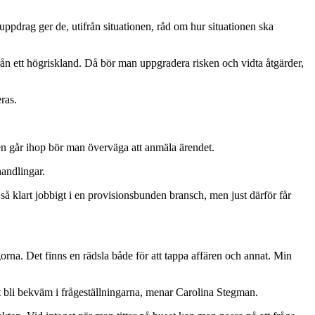
pdrag ger de, utifrån situationen, råd om hur situationen ska
ån ett högriskland. Då bör man uppgradera risken och vidta åtgärder,
ras.
nen går ihop bör man överväga att anmäla ärendet.
handlingar.
 så klart jobbigt i en provisionsbunden bransch, men just därför får
gorna. Det finns en rädsla både för att tappa affären och annat. Min
ll att bli bekväm i frågeställningarna, menar Carolina Stegman.