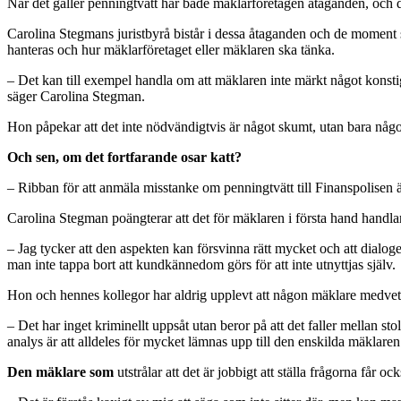
När det gäller penningtvätt har både mäklarföretagen åtaganden, och d
Carolina Stegmans juristbyrå bistår i dessa åtaganden och de moment 
hanteras och hur mäklarföretaget eller mäklaren ska tänka.
– Det kan till exempel handla om att mäklaren inte märkt något konst
säger Carolina Stegman.
Hon påpekar att det inte nödvändigtvis är något skumt, utan bara någ
Och sen, om det fortfarande osar katt?
– Ribban för att anmäla misstanke om penningtvätt till Finanspolisen ä
Carolina Stegman poängterar att det för mäklaren i första hand handlar o
– Jag tycker att den aspekten kan försvinna rätt mycket och att dialoge
man inte tappa bort att kundkännedom görs för att inte utnyttjas själv.
Hon och hennes kollegor har aldrig upplevt att någon mäklare medvetet
– Det har inget kriminellt uppsåt utan beror på att det faller mellan s
analys är att alldeles för mycket lämnas upp till den enskilda mäklaren
Den mäklare som
utstrålar att det är jobbigt att ställa frågorna får o