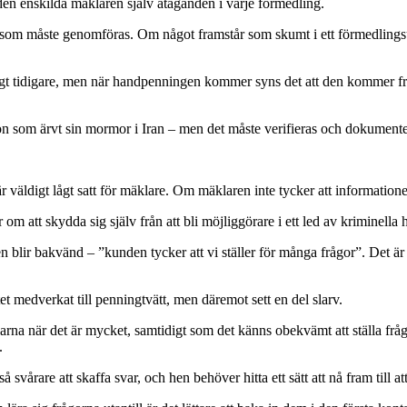
en enskilda mäklaren själv åtaganden i varje förmedling.
som måste genomföras. Om något framstår som skumt i ett förmedlingsup
igt tidigare, men när handpenningen kommer syns det att den kommer fr
on som ärvt sin mormor i Iran – men det måste verifieras och dokumente
r väldigt lågt satt för mäklare. Om mäklaren inte tycker att informatio
m att skydda sig själv från att bli möjliggörare i ett led av kriminella 
n blir bakvänd – ”kunden tycker att vi ställer för många frågor”. Det är
 medverkat till penningtvätt, men däremot sett en del slarv.
tolarna när det är mycket, samtidigt som det känns obekvämt att ställa frå
.
ckså svårare att skaffa svar, och hen behöver hitta ett sätt att nå fram ti