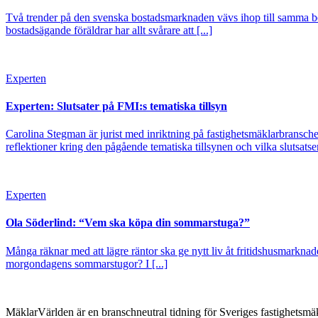
Två trender på den svenska bostadsmarknaden vävs ihop till samma berä
bostadsägande föräldrar har allt svårare att [...]
Experten
Experten: Slutsater på FMI:s tematiska tillsyn
Carolina Stegman är jurist med inriktning på fastighetsmäklarbranschen
reflektioner kring den pågående tematiska tillsynen och vilka slutsatser
Experten
Ola Söderlind: “Vem ska köpa din sommarstuga?”
Många räknar med att lägre räntor ska ge nytt liv åt fritidshusmarkna
morgondagens sommarstugor? I [...]
MäklarVärlden är en branschneutral tidning för Sveriges fastighetsmäk