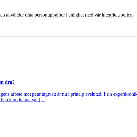
ch använder dina personuppgifter i enlighet med vår integritetspolicy.
en dra?
ns arbete mot penningtvätt är nu i princip avslutad. I sin expertkrönik
hen kan dra när sju [...]