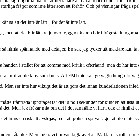
 lära sig frågorna utantill är det lättare att baka in dem i den första kon
naturliga frågor som inte låter som ett förhör. Och på visningar fråga spe
änna att det inte är lätt – för det är inte lätt.
åga, men att det blir lättare ju mer trygg mäklaren blir i frågeställning
så himla spännande med detaljer. En sak jag tycker att mäklare kan ta med 
handen i stället för att komma med kritik i efterhand, men de har inte
rätt utifrån de krav som finns. Att FMI inte kan ge vägledning i förvä
id. Man ser inte hur viktigt det är att göra det innan kundrelationen inle
åste frånträda uppdraget tar det ju noll sekunder för kunden att lista 
 det. Men jag frågar mig om det i det samhälle vi har i dag är rimligt att 
et finns en risk att avslöjas, men att polisen själva säger att den inte s
den i åtanke. Men lagkravet är vad lagkravet är. Mäklarnas roll är inte