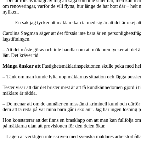
– Det är förstås kaxigt av mig att säga som inte sitter där, men kan man
om renoveringar, varför de vill flytta, hur länge de har bott där – helt 
nyfiken.
En sak jag tycker att mäklare kan ta med sig är att det är okej att k
Carolina Stegman säger att det förstås inte bara är en personlighetsfr
lagstiftningen.
– Att det måste göras och inte handlar om att mäklaren tycker att det är 
lätt. Det kräver tid.
Många önskar att
Fastighetsmäklarinspektionen skulle peka med hela 
– Tänk om man kunde lyfta upp mäklarnas situation och lägga pusslen 
Tester visar att där det brister mest är att få kundkännedomen gjord i t
mäklare är rädda.
– De menar att om de anmäler en misstänkt kriminell kund och därför m
dem att ta reda på var mina barn går i skolan”. Jag har ingen lösning på
Hon konstaterar att det finns en brasklapp om att man kan fullfölja om d
på mäklarna utan att provisionen för den delen ökar.
– Lagen är verkligen inte skriven med svenska mäklares arbetsförhållan