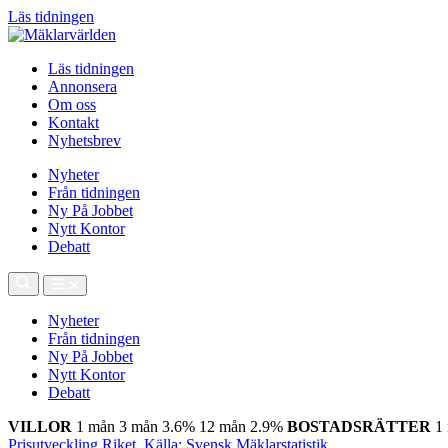
Läs tidningen
Läs tidningen
Annonsera
Om oss
Kontakt
Nyhetsbrev
Nyheter
Från tidningen
Ny På Jobbet
Nytt Kontor
Debatt
Nyheter
Från tidningen
Ny På Jobbet
Nytt Kontor
Debatt
VILLOR
1 mån
3 mån
3.6%
12 mån
2.9%
BOSTADSRÄTTER
1
Prisutveckling Riket, Källa: Svensk Mäklarstatistik