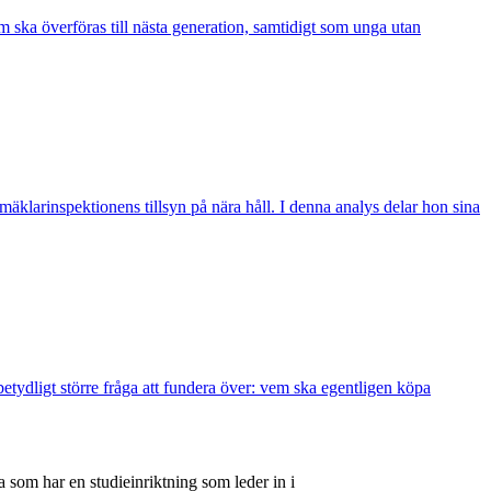
 ska överföras till nästa generation, samtidigt som unga utan
äklarinspektionens tillsyn på nära håll. I denna analys delar hon sina
etydligt större fråga att fundera över: vem ska egentligen köpa
 som har en studieinriktning som leder in i