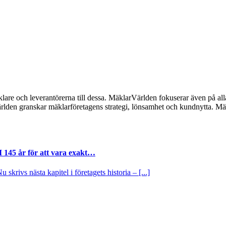
lare och leverantörerna till dessa. MäklarVärlden fokuserar även på alla
ärlden granskar mäklarföretagens strategi, lönsamhet och kundnytta.
I 145 år för att vara exakt…
krivs nästa kapitel i företagets historia – [...]