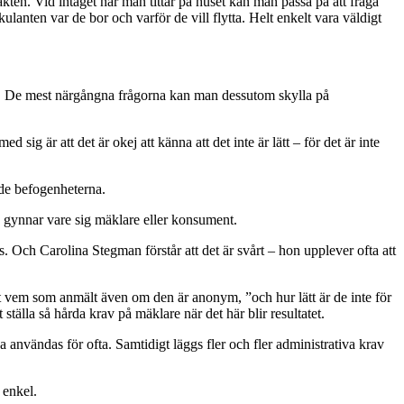
takten. Vid intaget när man tittar på huset kan man passa på att fråga
kulanten var de bor och varför de vill flytta. Helt enkelt vara väldigt
arna. De mest närgångna frågorna kan man dessutom skylla på
sig är att det är okej att känna att det inte är lätt – för det är inte
 de befogenheterna.
g gynnar vare sig mäklare eller konsument.
ds. Och Carolina Stegman förstår att det är svårt – hon upplever ofta att
ut vem som anmält även om den är anonym, ”och hur lätt är de inte för
ställa så hårda krav på mäklare när det här blir resultatet.
ka användas för ofta. Samtidigt läggs fler och fler administrativa krav
 enkel.