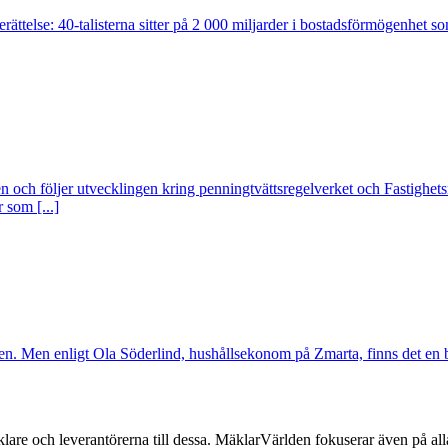
ttelse: 40-talisterna sitter på 2 000 miljarder i bostadsförmögenhet som
 och följer utvecklingen kring penningtvättsregelverket och Fastighetsm
 som [...]
den. Men enligt Ola Söderlind, hushållsekonom på Zmarta, finns det en b
lare och leverantörerna till dessa. MäklarVärlden fokuserar även på alla