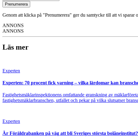
Prenumerera
Genom att klicka på "Prenumerera" ger du samtycke till att vi sparar o
ANNONS
ANNONS
Läs mer
Experten
Experten: 70 procent fick varning – vilka lärdomar kan bransch
Fastighetsmäklarinspektionens omfattande granskning av mäklarföretage
fastighetsmäklarbranschen, utfallet och pekar på vilka slutsatser bransc
Experten
Är Föräldrabanken på väg att bli Sveriges största bolåneinstitut?