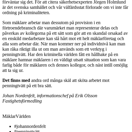
förväntar sig det. För att citera säkerhetsexperten Jörgen Holmlund
är det svenska samhället och vår välfärdsstat förlorade om vi inte får
ordning på kriminaliteten.
Som mäklare arbetar man dessutom på provision i en
förtroendebransch där varumärket man representerar delas och
påverkas av kollegorna på ett sätt som gör att en skandal orsakad av
en enskild medarbetare kan slå hårt mot ett helt mäklarföretag och
alla som arbetar där. När man kommer ner på individnivå kan man
kan råka riktigt illa ut om man används som ett verktyg i
penningtvätt. Har den kriminella världen fått en hållhake på en
mäklare hamnar mäklaren i en väldigt utsatt situation som kan vara
farlig både för mäklaren och dennes kollegor, och näst intill omöjlig
att ta sig ur.
Det finns med
andra ord många skäl att sköta arbetet mot
penningtvätt på ett bra sätt.
Johan Nordenfelt, informationschef på Erik Olsson
Fastighetsförmedling
MäklarVärlden
#johannordenfelt
#penningtvätt