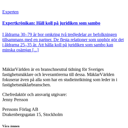
Experten
Expertkrönikan: Håll koll på juridiken som sambo
I åldrarna 30–79 år bor omkring två tredjedelar av befolkningen
tillsammans med en partner. De flesta relationer som upphör gör det
i åldrarna 25–35 år. Att hålla koll på juridiken som sambo kan
minska osämjan [...]
MäklarVärlden är en branschneutral tidning för Sveriges
fastighetsmäklare och leverantörerna till dessa. MäklarVärlden
fokuserar även på alla som har en studieinriktning som leder in i
fastighetsmäklarbranschen.
Chefredaktör och ansvarig utgivare:
Jenny Persson
Perssons Förlag AB
Drakenbergsgatan 15, Stockholm
Våra ämnen