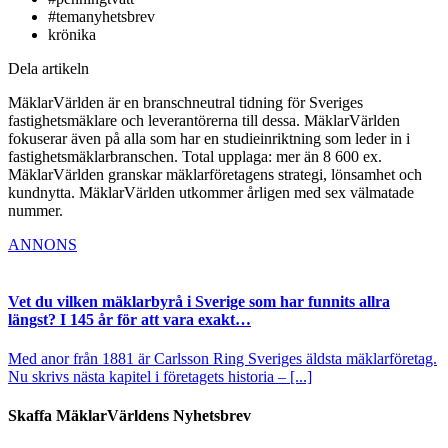
#temanyhetsbrev
krönika
Dela artikeln
MäklarVärlden är en branschneutral tidning för Sveriges
fastighetsmäklare och leverantörerna till dessa. MäklarVärlden
fokuserar även på alla som har en studieinriktning som leder in i
fastighetsmäklarbranschen. Total upplaga: mer än 8 600 ex.
MäklarVärlden granskar mäklarföretagens strategi, lönsamhet och
kundnytta. MäklarVärlden utkommer årligen med sex välmatade
nummer.
ANNONS
Vet du vilken mäklarbyrå i Sverige som har funnits allra
längst? I 145 år för att vara exakt…
Med anor från 1881 är Carlsson Ring Sveriges äldsta mäklarföretag.
Nu skrivs nästa kapitel i företagets historia – [...]
Skaffa MäklarVärldens Nyhetsbrev