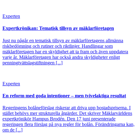
Experten
Expertkrönikan: Tematisk tillsyn av mäklarföretagen
Just nu pågår en tematisk tillsyn av mäklarföretagens allmänna
riskbedömning och rutiner och riktlinjer. Handlingar som
mäklarföretagen har en skyldighet att ta fram och även uppdatera
varje år. Mäklarföretagen har också andra skyldigheter enligt
penningtvättslagstiftningen [...]
Experten
En reform med goda intentioner – men tvivelaktiga resultat
Regeringens bolåneförslag riskerar att driva upp bostadspriserna. I
stället behövs mer strukturella åtgärder. Det skriver Mäklarvärldens
expertkrönikör Hampus Brodén. Den 17 juni presenterade
regeringen flera förslag på nya regler för bolån. Förändringarna kan,
om de [...]