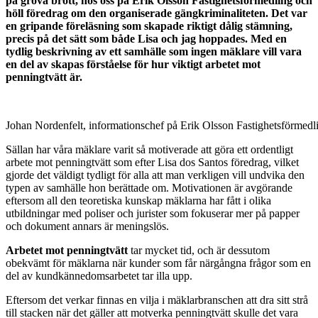
på grova brott, hos oss på Erik Olsson Fastighetsförmedling och
höll föredrag om den organiserade gängkriminaliteten. Det var
en gripande föreläsning som skapade riktigt dålig stämning,
precis på det sätt som både Lisa och jag hoppades. Med en
tydlig beskrivning av ett samhälle som ingen mäklare vill vara
en del av skapas förståelse för hur viktigt arbetet mot
penningtvätt är.
Johan Nordenfelt, informationschef på Erik Olsson Fastighetsförmed
Sällan har våra mäklare varit så motiverade att göra ett ordentligt
arbete mot penningtvätt som efter Lisa dos Santos föredrag, vilket
gjorde det väldigt tydligt för alla att man verkligen vill undvika den
typen av samhälle hon berättade om. Motivationen är avgörande
eftersom all den teoretiska kunskap mäklarna har fått i olika
utbildningar med poliser och jurister som fokuserar mer på papper
och dokument annars är meningslös.
Arbetet mot penningtvätt
tar mycket tid, och är dessutom
obekvämt för mäklarna när kunder som får närgångna frågor som en
del av kundkännedomsarbetet tar illa upp.
Eftersom det verkar finnas en vilja i mäklarbranschen att dra sitt strå
till stacken när det gäller att motverka penningtvätt skulle det vara