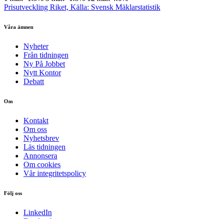
Prisutveckling Riket, Källa: Svensk Mäklarstatistik
Våra ämnen
Nyheter
Från tidningen
Ny På Jobbet
Nytt Kontor
Debatt
Om
Kontakt
Om oss
Nyhetsbrev
Läs tidningen
Annonsera
Om cookies
Vår integritetspolicy
Följ oss
LinkedIn