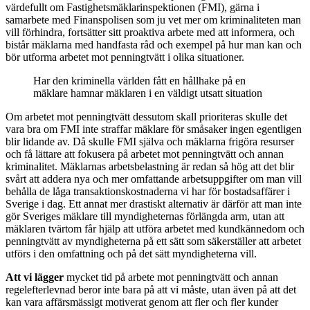
värdefullt om Fastighetsmäklarinspektionen (FMI), gärna i
samarbete med Finanspolisen som ju vet mer om kriminaliteten man
vill förhindra, fortsätter sitt proaktiva arbete med att informera, och
bistår mäklarna med handfasta råd och exempel på hur man kan och
bör utforma arbetet mot penningtvätt i olika situationer.
Har den kriminella världen fått en hållhake på en
mäklare hamnar mäklaren i en väldigt utsatt situation
Om arbetet mot penningtvätt dessutom skall prioriteras skulle det
vara bra om FMI inte straffar mäklare för småsaker ingen egentligen
blir lidande av. Då skulle FMI själva och mäklarna frigöra resurser
och få lättare att fokusera på arbetet mot penningtvätt och annan
kriminalitet. Mäklarnas arbetsbelastning är redan så hög att det blir
svårt att addera nya och mer omfattande arbetsuppgifter om man vill
behålla de låga transaktionskostnaderna vi har för bostadsaffärer i
Sverige i dag. Ett annat mer drastiskt alternativ är därför att man inte
gör Sveriges mäklare till myndigheternas förlängda arm, utan att
mäklaren tvärtom får hjälp att utföra arbetet med kundkännedom och
penningtvätt av myndigheterna på ett sätt som säkerställer att arbetet
utförs i den omfattning och på det sätt myndigheterna vill.
Att vi lägger
mycket tid på arbete mot penningtvätt och annan
regelefterlevnad beror inte bara på att vi måste, utan även på att det
kan vara affärsmässigt motiverat genom att fler och fler kunder