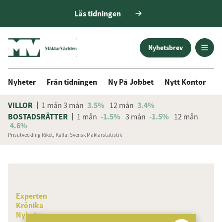
Läs tidningen
Nyhetsbrev
Nyheter
Från tidningen
Ny På Jobbet
Nytt Kontor
D
VILLOR
1 mån
3 mån
3.5%
12 mån
3.4%
BOSTADSRÄTTER
1 mån
-1.5%
3 mån
-1.5%
12 mån
4.6%
Prisutveckling Riket, Källa: Svensk Mäklarstatistik
ANNONS
Experten
Krönika
Nyheter