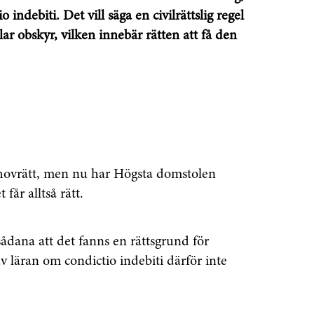
 indebiti. Det vill säga en civilrättslig regel
r obskyr, vilken innebär rätten att få den
h hovrätt, men nu har Högsta domstolen
år alltså rätt.
sådana att det fanns en rättsgrund för
v läran om condictio indebiti därför inte