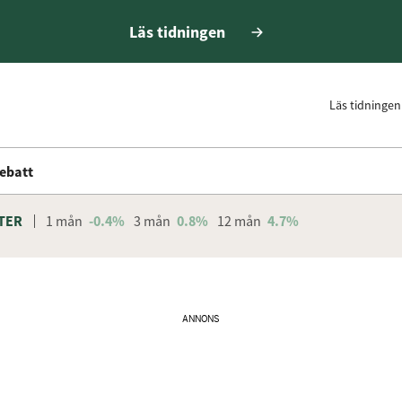
Läs tidningen
Läs tidningen
ebatt
TER
1 mån
-0.4%
3 mån
0.8%
12 mån
4.7%
ANNONS