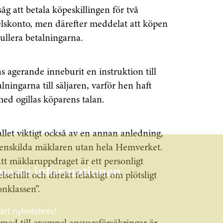
g att betala köpeskillingen för två
elskonto, men därefter meddelat att köpen
ullera betalningarna.
s agerande inneburit en instruktion till
ingarna till säljaren, varför hen haft
ed ogillas köparens talan.
llet viktigt också av en annan anledning,
n enskilda mäklaren utan hela Hemverket.
tt mäklaruppdraget är ett personligt
enaste informationen
sefullt och direkt felaktigt om plötsligt
onklassen”.
vårt nyhetsbrev!