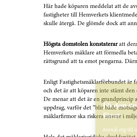
Här hade köparen meddelat att de avså
fastigheter till Hemverkets klientmed
skulle återgå. De glömde dock att ann
Högsta domstolen konstaterar
att dera
Hemverkets mäklare att förmedla betaln
rättsgrund att ta emot pengarna. Därm
Enligt Fastighetsmäklarförbundet är fa
och det är att köparen inte stämt de
De menar att det är en grundprincip a
Få den s
uppdrag, varför det ”blir både motsägel
först
mäklarfirmor ska riskera ansvar i milj
Anmäl dig till 