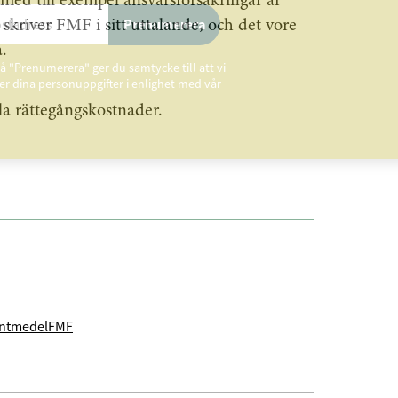
med till exempel ansvarsförsäkringar är
Prenumerera
skriver FMF i sitt uttalande, och det vore
.
å "Prenumerera" ger du samtycke till att vi
r dina personuppgifter i enlighet med vår
a rättegångskostnader.
entmedel
FMF