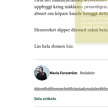
Hela det mäklarjuridiska skyddsnätet 
uppbyggt kring mäklaren personligen, 
absurt om köpare kunde kringgå detta
Genom att klicka p
sparar och använde
integritetspolicy.
Hemverket slipper därmed också betal
Läs hela domen
här
.
Maria Forsström
Redaktör
#dom
#hd
#hemverket
#högstadomstolen
#kli
Dela artikeln