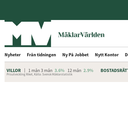
Nyheter
Från tidningen
Ny På Jobbet
Nytt Kontor
D
VILLOR
1 mån
3 mån
3.6%
12 mån
2.9%
BOSTADSRÄT
Prisutveckling Riket, Källa: Svensk Mäklarstatistik