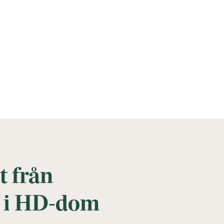
t från
r i HD-dom