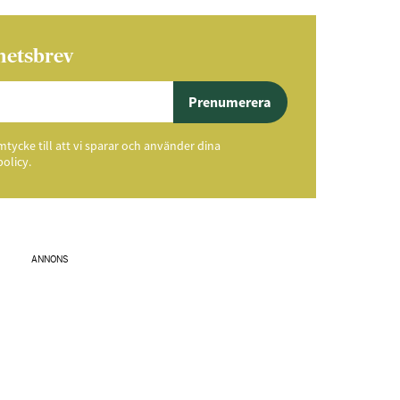
hetsbrev
Prenumerera
ycke till att vi sparar och använder dina
policy.
ANNONS