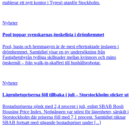
etablerar ett nytt kontor i Tyresö utanför Stockholm.
Nyheter
Pool toppar svenskarnas önskelista i drömhemmet
Pool, bastu och hemmagym är de mest eftertraktade inslagen i
drömhemmet. Samtidigt visar en ny undersökning från
Fastighetsbyrån tydliga skillnader mellan kvinnors och mäns
önskemål – från walk-in-skafferi till hushållsrobotar.
Nyheter
Lägenhetspriserna föll tillbaka i juli – Storstockholm sticker ut
Bostadspriserna sjönk med 2,4 procent i juli, enligt SBAB Booli
Housing Price Index. Nedgången var störst för lägenheter, särskilt i
Storstockholm där priserna föll med 7,1 procent. Samtidigt räknar
SBAB fortsatt med stigande bostadspriser under [...]