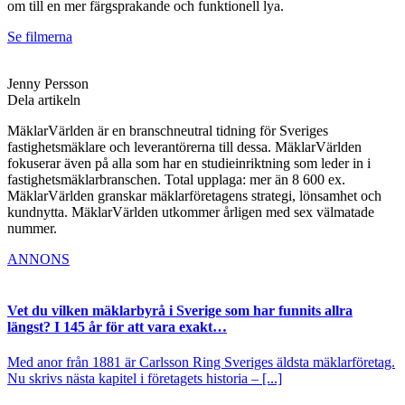
om till en mer färgsprakande och funktionell lya.
Se filmerna
Jenny Persson
Dela artikeln
MäklarVärlden är en branschneutral tidning för Sveriges
fastighetsmäklare och leverantörerna till dessa. MäklarVärlden
fokuserar även på alla som har en studieinriktning som leder in i
fastighetsmäklarbranschen. Total upplaga: mer än 8 600 ex.
MäklarVärlden granskar mäklarföretagens strategi, lönsamhet och
kundnytta. MäklarVärlden utkommer årligen med sex välmatade
nummer.
ANNONS
Vet du vilken mäklarbyrå i Sverige som har funnits allra
längst? I 145 år för att vara exakt…
Med anor från 1881 är Carlsson Ring Sveriges äldsta mäklarföretag.
Nu skrivs nästa kapitel i företagets historia – [...]