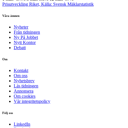
Prisutveckling Riket, Källa: Svensk Mäklarstatistik
Våra ämnen
Nyheter
Från tidningen
Ny På Jobbet
Nytt Kontor
Debatt
Om
Kontakt
Om oss
Nyhetsbrev
Läs tidningen
Annonsera
Om cookies
Vår integritetspolicy
Följ oss
LinkedIn