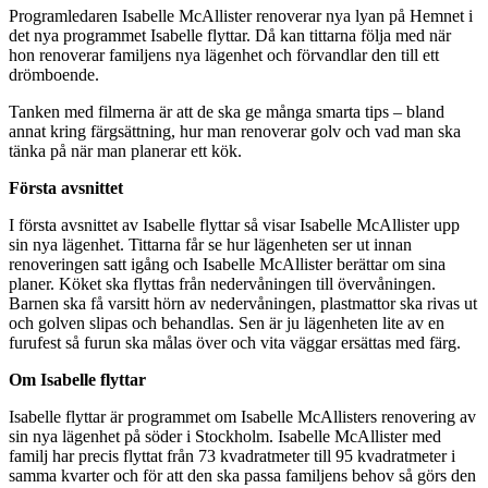
Programledaren Isabelle McAllister renoverar nya lyan på Hemnet i
det nya programmet Isabelle flyttar. Då kan tittarna följa med när
hon renoverar familjens nya lägenhet och förvandlar den till ett
drömboende.
Tanken med filmerna är att de ska ge många smarta tips – bland
annat kring färgsättning, hur man renoverar golv och vad man ska
tänka på när man planerar ett kök.
Första avsnittet
I första avsnittet av Isabelle flyttar så visar Isabelle McAllister upp
sin nya lägenhet. Tittarna får se hur lägenheten ser ut innan
renoveringen satt igång och Isabelle McAllister berättar om sina
planer. Köket ska flyttas från nedervåningen till övervåningen.
Barnen ska få varsitt hörn av nedervåningen, plastmattor ska rivas ut
och golven slipas och behandlas. Sen är ju lägenheten lite av en
furufest så furun ska målas över och vita väggar ersättas med färg.
Om Isabelle flyttar
Isabelle flyttar är programmet om Isabelle McAllisters renovering av
sin nya lägenhet på söder i Stockholm. Isabelle McAllister med
familj har precis flyttat från 73 kvadratmeter till 95 kvadratmeter i
samma kvarter och för att den ska passa familjens behov så görs den