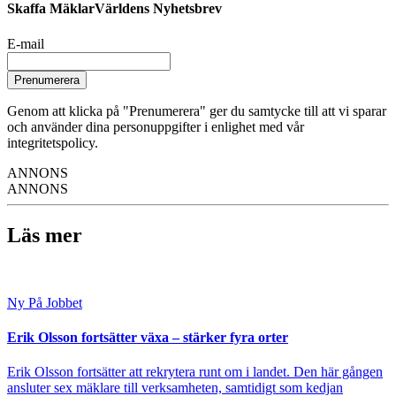
Skaffa MäklarVärldens Nyhetsbrev
E-mail
Prenumerera
Genom att klicka på "Prenumerera" ger du samtycke till att vi sparar
och använder dina personuppgifter i enlighet med vår
integritetspolicy.
ANNONS
ANNONS
Läs mer
Ny På Jobbet
Erik Olsson fortsätter växa – stärker fyra orter
Erik Olsson fortsätter att rekrytera runt om i landet. Den här gången
ansluter sex mäklare till verksamheten, samtidigt som kedjan