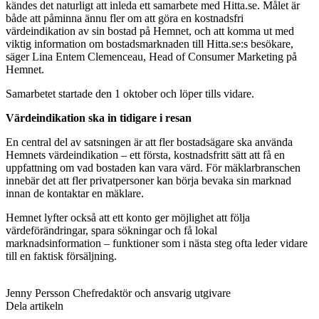
kändes det naturligt att inleda ett samarbete med Hitta.se. Målet är
både att påminna ännu fler om att göra en kostnadsfri
värdeindikation av sin bostad på Hemnet, och att komma ut med
viktig information om bostadsmarknaden till Hitta.se:s besökare,
säger Lina Entem Clemenceau, Head of Consumer Marketing på
Hemnet.
Samarbetet startade den 1 oktober och löper tills vidare.
Värdeindikation ska in tidigare i resan
En central del av satsningen är att fler bostadsägare ska använda
Hemnets värdeindikation – ett första, kostnadsfritt sätt att få en
uppfattning om vad bostaden kan vara värd. För mäklarbranschen
innebär det att fler privatpersoner kan börja bevaka sin marknad
innan de kontaktar en mäklare.
Hemnet lyfter också att ett konto ger möjlighet att följa
värdeförändringar, spara sökningar och få lokal
marknadsinformation – funktioner som i nästa steg ofta leder vidare
till en faktisk försäljning.
Jenny Persson
Chefredaktör och ansvarig utgivare
Dela artikeln