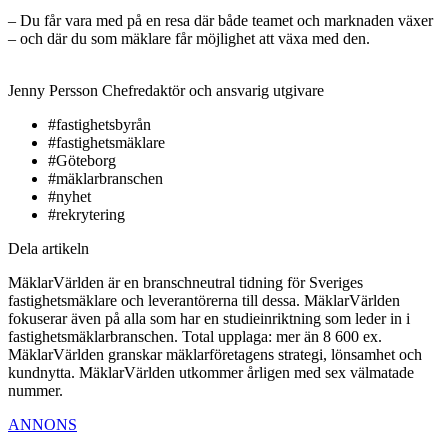
– Du får vara med på en resa där både teamet och marknaden växer
– och där du som mäklare får möjlighet att växa med den.
Jenny Persson
Chefredaktör och ansvarig utgivare
#fastighetsbyrån
#fastighetsmäklare
#Göteborg
#mäklarbranschen
#nyhet
#rekrytering
Dela artikeln
MäklarVärlden är en branschneutral tidning för Sveriges
fastighetsmäklare och leverantörerna till dessa. MäklarVärlden
fokuserar även på alla som har en studieinriktning som leder in i
fastighetsmäklarbranschen. Total upplaga: mer än 8 600 ex.
MäklarVärlden granskar mäklarföretagens strategi, lönsamhet och
kundnytta. MäklarVärlden utkommer årligen med sex välmatade
nummer.
ANNONS