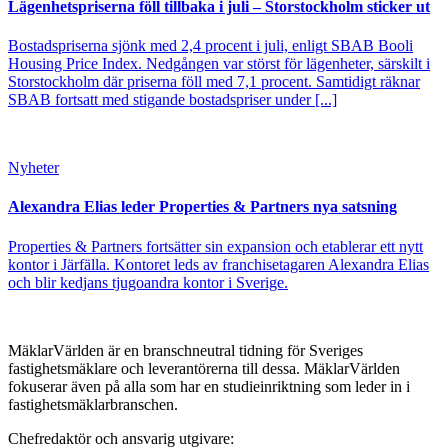
Lägenhetspriserna föll tillbaka i juli – Storstockholm sticker ut
Bostadspriserna sjönk med 2,4 procent i juli, enligt SBAB Booli
Housing Price Index. Nedgången var störst för lägenheter, särskilt i
Storstockholm där priserna föll med 7,1 procent. Samtidigt räknar
SBAB fortsatt med stigande bostadspriser under [...]
Nyheter
Alexandra Elias leder Properties & Partners nya satsning
Properties & Partners fortsätter sin expansion och etablerar ett nytt
kontor i Järfälla. Kontoret leds av franchisetagaren Alexandra Elias
och blir kedjans tjugoandra kontor i Sverige.
MäklarVärlden är en branschneutral tidning för Sveriges
fastighetsmäklare och leverantörerna till dessa. MäklarVärlden
fokuserar även på alla som har en studieinriktning som leder in i
fastighetsmäklarbranschen.
Chefredaktör och ansvarig utgivare: