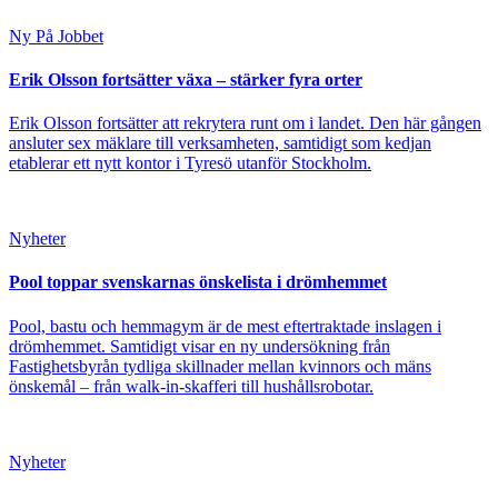
Ny På Jobbet
Erik Olsson fortsätter växa – stärker fyra orter
Erik Olsson fortsätter att rekrytera runt om i landet. Den här gången
ansluter sex mäklare till verksamheten, samtidigt som kedjan
etablerar ett nytt kontor i Tyresö utanför Stockholm.
Nyheter
Pool toppar svenskarnas önskelista i drömhemmet
Pool, bastu och hemmagym är de mest eftertraktade inslagen i
drömhemmet. Samtidigt visar en ny undersökning från
Fastighetsbyrån tydliga skillnader mellan kvinnors och mäns
önskemål – från walk-in-skafferi till hushållsrobotar.
Nyheter