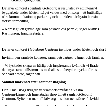
Göteborgsregionen.
Det nya kontoret i centrala Göteborg är resultatet av ett intensivt
byggarbete under hösten. Läget valdes med omsorg – ett butiksläge
nära kommunikationer, parkering och områden där byrån har sin
största förmedling.
– Kort sagt: ett grymt läge som passade oss perfekt, säger Mattias
Rasmusson, franchisetagare.
Det nya kontoret i Göteborg Centrum invigdes under hösten och ska b
Invigningen samlade kollegor, samarbetspartner, vänner och familjer.
– Vi lyckades skapa en härlig och inspirerande kväll där vi firade
den nya starten tillsammans med alla som betyder mycket för oss
och vårt arbete
,
säger han.
Samlad marknad efter sammanslagning
Den 1 maj slogs tidigare verksamhetsområdena Västra
Centrum/Linné och Innerstaden ihop till ett samlat Göteborg
Centrum. Syftet: en mer effektiv organisation och större räckvidd.