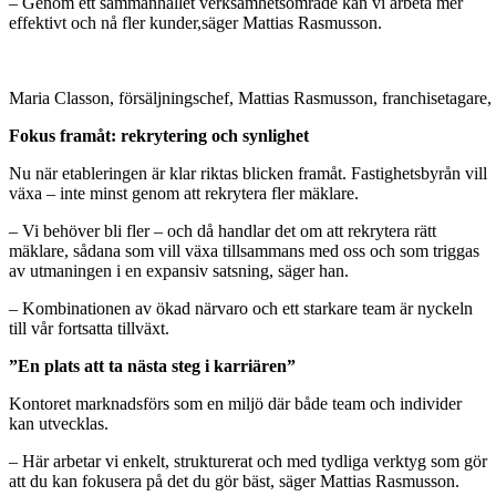
– Genom ett sammanhållet verksamhetsområde kan vi arbeta mer
effektivt och nå fler kunder
,
säger Mattias Rasmusson.
Maria Classon, försäljningschef, Mattias Rasmusson, franchisetagare
Fokus framåt: rekrytering och synlighet
Nu när etableringen är klar riktas blicken framåt. Fastighetsbyrån vill
växa – inte minst genom att rekrytera fler mäklare.
– Vi behöver bli fler – och då handlar det om att rekrytera rätt
mäklare, sådana som vill växa tillsammans med oss och som triggas
av utmaningen i en expansiv satsning, säger han.
– Kombinationen av ökad närvaro och ett starkare team är nyckeln
till vår fortsatta tillväxt.
”En plats att ta nästa steg i karriären”
Kontoret marknadsförs som en miljö där både team och individer
kan utvecklas.
– Här arbetar vi enkelt, strukturerat och med tydliga verktyg som gör
att du kan fokusera på det du gör bäst, säger Mattias Rasmusson.