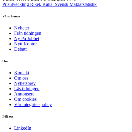
Prisutveckling Riket, Källa: Svensk Mäklarstatistik
Våra ämnen
Nyheter
Från tidningen
Ny På Jobbet
Nytt Kontor
Debatt
Om
Kontakt
Om oss
Nyhetsbrev
Läs tidningen
Annonsera
Om cookies
Vår integritetspolicy
Följ oss
LinkedIn