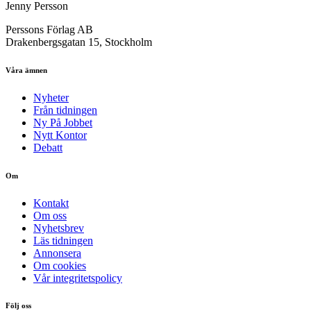
Jenny Persson
Perssons Förlag AB
Drakenbergsgatan 15, Stockholm
Våra ämnen
Nyheter
Från tidningen
Ny På Jobbet
Nytt Kontor
Debatt
Om
Kontakt
Om oss
Nyhetsbrev
Läs tidningen
Annonsera
Om cookies
Vår integritetspolicy
Följ oss