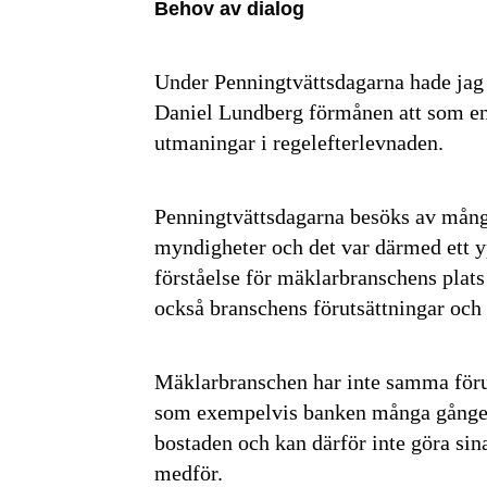
Behov av dialog
Under Penningtvättsdagarna hade ja
Daniel Lundberg förmånen att som en
utmaningar i regelefterlevnaden.
Penningtvättsdagarna besöks av mån
myndigheter och det var därmed ett yp
förståelse för mäklarbranschens plat
också branschens förutsättningar och
Mäklarbranschen har inte samma förut
som exempelvis banken många gånger 
bostaden och kan därför inte göra sin
medför.