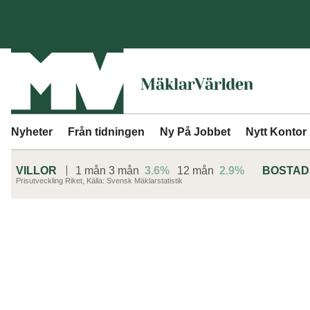
Nyheter
Från tidningen
Ny På Jobbet
Nytt Kontor
VILLOR
1 mån
3 mån
3.6%
12 mån
2.9%
BOSTA
Prisutveckling Riket, Källa: Svensk Mäklarstatistik