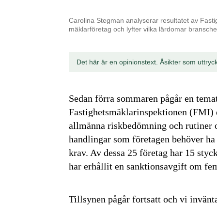
Carolina Stegman analyserar resultatet av Fasti
mäklarföretag och lyfter vilka lärdomar bransche
Det här är en opinionstext. Åsikter som uttryc
Sedan förra sommaren pågår en temati
Fastighetsmäklarinspektionen (FMI) dä
allmänna riskbedömning och rutiner oc
handlingar som företagen behöver ha f
krav. Av dessa 25 företag har 15 styck
har erhållit en sanktionsavgift om f
Tillsynen pågår fortsatt och vi invänta