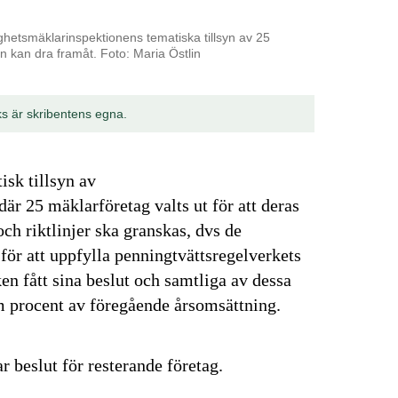
ghetsmäklarinspektionens tematiska tillsyn av 25
n kan dra framåt. Foto: Maria Östlin
ks är skribentens egna.
sk tillsyn av
r 25 mäklarföretag valts ut för att deras
h riktlinjer ska granskas, dvs de
ör att uppfylla penningtvättsregelverkets
en fått sina beslut och samtliga av dessa
em procent av föregående årsomsättning.
r beslut för resterande företag.