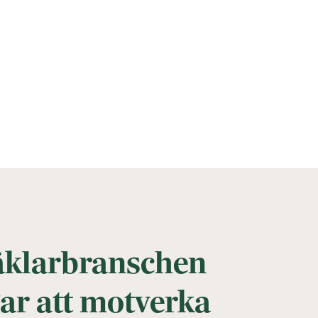
äklarbranschen
gar att motverka