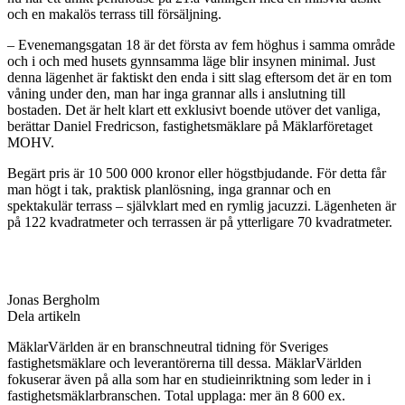
och en makalös terrass till försäljning.
– Evenemangsgatan 18 är det första av fem höghus i samma område
och i och med husets gynnsamma läge blir insynen minimal. Just
denna lägenhet är faktiskt den enda i sitt slag eftersom det är en tom
våning under den, man har inga grannar alls i anslutning till
bostaden. Det är helt klart ett exklusivt boende utöver det vanliga,
berättar Daniel Fredricson, fastighetsmäklare på Mäklarföretaget
MOHV.
Begärt pris är 10 500 000 kronor eller högstbjudande. För detta får
man h
ögt i tak, praktisk planlösning, inga grannar och en
spektakulär terrass – självklart med en rymlig jacuzzi. Lägenheten är
på 122 kvadratmeter och terrassen är på ytterligare 70 kvadratmeter.
Jonas Bergholm
Dela artikeln
MäklarVärlden är en branschneutral tidning för Sveriges
fastighetsmäklare och leverantörerna till dessa. MäklarVärlden
fokuserar även på alla som har en studieinriktning som leder in i
fastighetsmäklarbranschen. Total upplaga: mer än 8 600 ex.