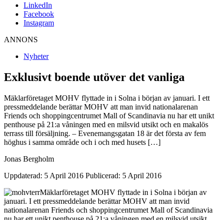
LinkedIn
Facebook
Instagram
ANNONS
Nyheter
Exklusivt boende utöver det vanliga
Mäklarföretaget MOHV flyttade in i Solna i början av januari. I ett
pressmeddelande berättar MOHV att man invid nationalarenan
Friends och shoppingcentrumet Mall of Scandinavia nu har ett unikt
penthouse på 21:a våningen med en milsvid utsikt och en makalös
terrass till försäljning. – Evenemangsgatan 18 är det första av fem
höghus i samma område och i och med husets […]
Jonas Bergholm
Uppdaterad: 5 April 2016
Publicerad: 5 April 2016
Mäklarföretaget MOHV flyttade in i Solna i början av
januari. I ett pressmeddelande berättar MOHV att man i
nvid
nationalarenan Friends och shoppingcentrumet Mall of Scandinavia
nu har ett unikt penthouse på 21:a våningen med en milsvid utsikt