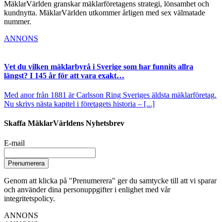
MäklarVärlden granskar mäklarföretagens strategi, lönsamhet och
kundnytta. MäklarVärlden utkommer årligen med sex välmatade
nummer.
ANNONS
Vet du vilken mäklarbyrå i Sverige som har funnits allra
längst? I 145 år för att vara exakt…
Med anor från 1881 är Carlsson Ring Sveriges äldsta mäklarföretag.
Nu skrivs nästa kapitel i företagets historia – [...]
Skaffa MäklarVärldens Nyhetsbrev
E-mail
Prenumerera
Genom att klicka på "Prenumerera" ger du samtycke till att vi sparar
och använder dina personuppgifter i enlighet med vår
integritetspolicy.
ANNONS