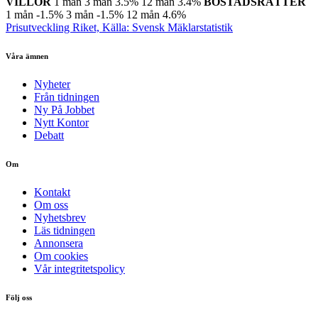
VILLOR
1 mån
3 mån
3.5%
12 mån
3.4%
BOSTADSRÄTTER
1 mån
-1.5%
3 mån
-1.5%
12 mån
4.6%
Prisutveckling Riket, Källa: Svensk Mäklarstatistik
Våra ämnen
Nyheter
Från tidningen
Ny På Jobbet
Nytt Kontor
Debatt
Om
Kontakt
Om oss
Nyhetsbrev
Läs tidningen
Annonsera
Om cookies
Vår integritetspolicy
Följ oss