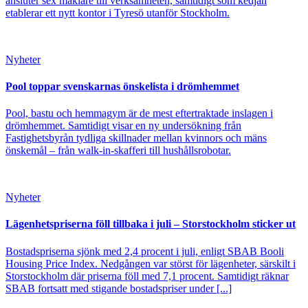
ansluter sex mäklare till verksamheten, samtidigt som kedjan
etablerar ett nytt kontor i Tyresö utanför Stockholm.
Nyheter
Pool toppar svenskarnas önskelista i drömhemmet
Pool, bastu och hemmagym är de mest eftertraktade inslagen i
drömhemmet. Samtidigt visar en ny undersökning från
Fastighetsbyrån tydliga skillnader mellan kvinnors och mäns
önskemål – från walk-in-skafferi till hushållsrobotar.
Nyheter
Lägenhetspriserna föll tillbaka i juli – Storstockholm sticker ut
Bostadspriserna sjönk med 2,4 procent i juli, enligt SBAB Booli
Housing Price Index. Nedgången var störst för lägenheter, särskilt i
Storstockholm där priserna föll med 7,1 procent. Samtidigt räknar
SBAB fortsatt med stigande bostadspriser under [...]