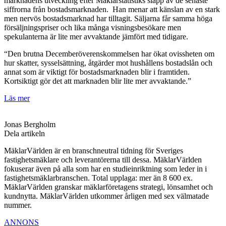
marknadens utveckling efter Mäklarstatistiks släpp av de senaste
siffrorna från bostadsmarknaden. Han
menar att känslan av en stark
men nervös bostadsmarknad har tilltagit. Säljarna får samma höga
försäljningspriser och lika många visningsbesökare men
spekulanterna är lite mer avvaktande jämfört med tidigare.
“Den brutna Decemberöverenskommelsen har ökat ovissheten om
hur skatter, sysselsättning, åtgärder mot hushållens bostadslån och
annat som är viktigt för bostadsmarknaden blir i framtiden.
Kortsiktigt gör det att marknaden blir lite mer avvaktande.”
Läs mer
Jonas Bergholm
Dela artikeln
MäklarVärlden är en branschneutral tidning för Sveriges
fastighetsmäklare och leverantörerna till dessa. MäklarVärlden
fokuserar även på alla som har en studieinriktning som leder in i
fastighetsmäklarbranschen. Total upplaga: mer än 8 600 ex.
MäklarVärlden granskar mäklarföretagens strategi, lönsamhet och
kundnytta. MäklarVärlden utkommer årligen med sex välmatade
nummer.
ANNONS