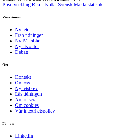
Prisutveckling Riket, Källa: Svensk Mäklarstatistik
Våra ämnen
Nyheter
Från tidningen
Ny På Jobbet
Nytt Kontor
Debatt
Om
Kontakt
Om oss
Nyhetsbrev
Läs tidningen
Annonsera
Om cookies
Vår integritetspolicy
Följ oss
LinkedIn