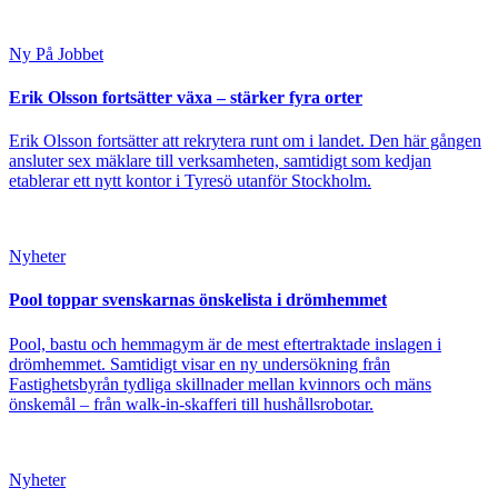
Ny På Jobbet
Erik Olsson fortsätter växa – stärker fyra orter
Erik Olsson fortsätter att rekrytera runt om i landet. Den här gången
ansluter sex mäklare till verksamheten, samtidigt som kedjan
etablerar ett nytt kontor i Tyresö utanför Stockholm.
Nyheter
Pool toppar svenskarnas önskelista i drömhemmet
Pool, bastu och hemmagym är de mest eftertraktade inslagen i
drömhemmet. Samtidigt visar en ny undersökning från
Fastighetsbyrån tydliga skillnader mellan kvinnors och mäns
önskemål – från walk-in-skafferi till hushållsrobotar.
Nyheter