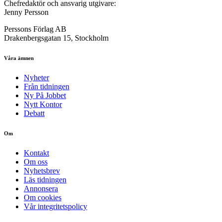
Chefredaktör och ansvarig utgivare:
Jenny Persson
Perssons Förlag AB
Drakenbergsgatan 15, Stockholm
Våra ämnen
Nyheter
Från tidningen
Ny På Jobbet
Nytt Kontor
Debatt
Om
Kontakt
Om oss
Nyhetsbrev
Läs tidningen
Annonsera
Om cookies
Vår integritetspolicy