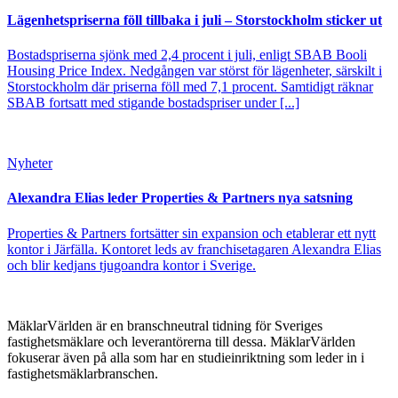
Lägenhetspriserna föll tillbaka i juli – Storstockholm sticker ut
Bostadspriserna sjönk med 2,4 procent i juli, enligt SBAB Booli
Housing Price Index. Nedgången var störst för lägenheter, särskilt i
Storstockholm där priserna föll med 7,1 procent. Samtidigt räknar
SBAB fortsatt med stigande bostadspriser under [...]
Nyheter
Alexandra Elias leder Properties & Partners nya satsning
Properties & Partners fortsätter sin expansion och etablerar ett nytt
kontor i Järfälla. Kontoret leds av franchisetagaren Alexandra Elias
och blir kedjans tjugoandra kontor i Sverige.
MäklarVärlden är en branschneutral tidning för Sveriges
fastighetsmäklare och leverantörerna till dessa. MäklarVärlden
fokuserar även på alla som har en studieinriktning som leder in i
fastighetsmäklarbranschen.