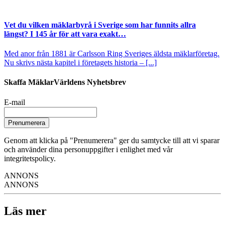
Vet du vilken mäklarbyrå i Sverige som har funnits allra
längst? I 145 år för att vara exakt…
Med anor från 1881 är Carlsson Ring Sveriges äldsta mäklarföretag.
Nu skrivs nästa kapitel i företagets historia – [...]
Skaffa MäklarVärldens Nyhetsbrev
E-mail
Prenumerera
Genom att klicka på "Prenumerera" ger du samtycke till att vi sparar
och använder dina personuppgifter i enlighet med vår
integritetspolicy.
ANNONS
ANNONS
Läs mer