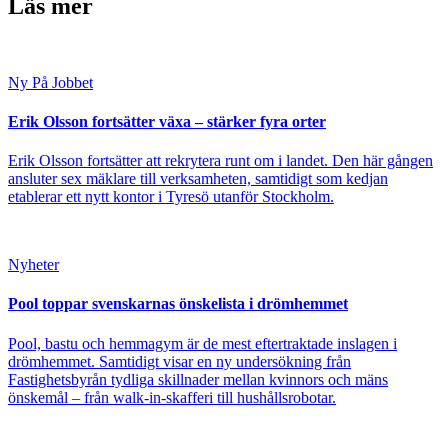
Läs mer
Ny På Jobbet
Erik Olsson fortsätter växa – stärker fyra orter
Erik Olsson fortsätter att rekrytera runt om i landet. Den här gången
ansluter sex mäklare till verksamheten, samtidigt som kedjan
etablerar ett nytt kontor i Tyresö utanför Stockholm.
Nyheter
Pool toppar svenskarnas önskelista i drömhemmet
Pool, bastu och hemmagym är de mest eftertraktade inslagen i
drömhemmet. Samtidigt visar en ny undersökning från
Fastighetsbyrån tydliga skillnader mellan kvinnors och mäns
önskemål – från walk-in-skafferi till hushållsrobotar.