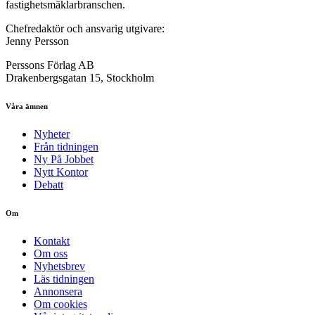
fastighetsmäklarbranschen.
Chefredaktör och ansvarig utgivare:
Jenny Persson
Perssons Förlag AB
Drakenbergsgatan 15, Stockholm
Våra ämnen
Nyheter
Från tidningen
Ny På Jobbet
Nytt Kontor
Debatt
Om
Kontakt
Om oss
Nyhetsbrev
Läs tidningen
Annonsera
Om cookies