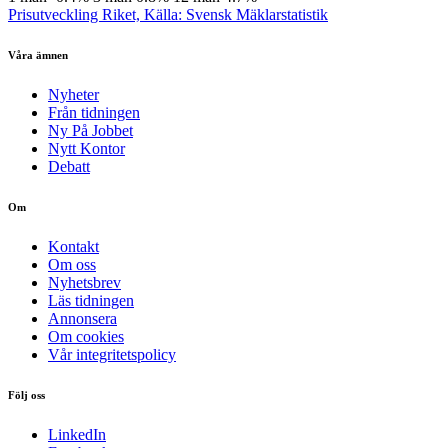
Prisutveckling Riket, Källa: Svensk Mäklarstatistik
Våra ämnen
Nyheter
Från tidningen
Ny På Jobbet
Nytt Kontor
Debatt
Om
Kontakt
Om oss
Nyhetsbrev
Läs tidningen
Annonsera
Om cookies
Vår integritetspolicy
Följ oss
LinkedIn