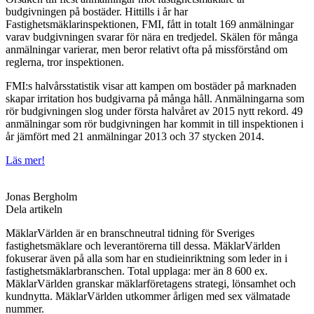
budgivningen på bostäder. Hittills i år har
Fastighetsmäklarinspektionen, FMI, fått in totalt 169 anmälningar
varav budgivningen svarar för nära en tredjedel. Skälen för många
anmälningar varierar, men beror relativt ofta på missförstånd om
reglerna, tror inspektionen.
FMI:s halvårsstatistik visar att kampen om bostäder på marknaden
skapar irritation hos budgivarna på många håll. Anmälningarna som
rör budgivningen slog under första halvåret av 2015 nytt rekord. 49
anmälningar som rör budgivningen har kommit in till inspektionen i
år jämfört med 21 anmälningar 2013 och 37 stycken 2014.
Läs mer!
Jonas Bergholm
Dela artikeln
MäklarVärlden är en branschneutral tidning för Sveriges
fastighetsmäklare och leverantörerna till dessa. MäklarVärlden
fokuserar även på alla som har en studieinriktning som leder in i
fastighetsmäklarbranschen. Total upplaga: mer än 8 600 ex.
MäklarVärlden granskar mäklarföretagens strategi, lönsamhet och
kundnytta. MäklarVärlden utkommer årligen med sex välmatade
nummer.