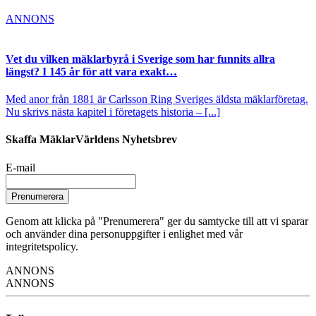
ANNONS
Vet du vilken mäklarbyrå i Sverige som har funnits allra
längst? I 145 år för att vara exakt…
Med anor från 1881 är Carlsson Ring Sveriges äldsta mäklarföretag.
Nu skrivs nästa kapitel i företagets historia – [...]
Skaffa MäklarVärldens Nyhetsbrev
E-mail
Prenumerera
Genom att klicka på "Prenumerera" ger du samtycke till att vi sparar
och använder dina personuppgifter i enlighet med vår
integritetspolicy.
ANNONS
ANNONS