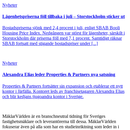
Nyheter
Lägenhetspriserna föll tillbaka i juli – Storstockholm sticker ut
Bostadspriserna sjönk med 2,4 procent i juli, enligt SBAB Booli
Housing Price Index. Nedgången var störst för lägenheter, särskilt i
Storstockholm där priserna föll med 7,1 procent. Samtidigt räknar
SBAB fortsatt med stigande bostadspriser under [...]
Nyheter
Alexandra Elias leder Properties & Partners nya satsning
Properties & Partners fortsätter sin expansion och etablerar ett nytt
kontor i Järfälla. Kontoret leds av franchisetagaren Alexandra Elias
och blir kedjans tjugoandra kontor i Sverige.
MäklarVärlden är en branschneutral tidning för Sveriges
fastighetsmäklare och leverantörerna till dessa. MäklarVärlden
fokuserar även på alla som har en studieinriktning som leder in i