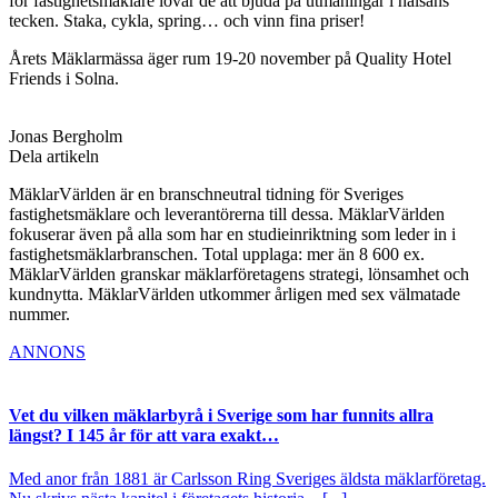
för fastighetsmäklare lovar de att bjuda på utmaningar i hälsans
tecken. Staka, cykla, spring… och vinn fina priser!
Årets Mäklarmässa äger rum 19-20 november på Quality Hotel
Friends i Solna.
Jonas Bergholm
Dela artikeln
MäklarVärlden är en branschneutral tidning för Sveriges
fastighetsmäklare och leverantörerna till dessa. MäklarVärlden
fokuserar även på alla som har en studieinriktning som leder in i
fastighetsmäklarbranschen. Total upplaga: mer än 8 600 ex.
MäklarVärlden granskar mäklarföretagens strategi, lönsamhet och
kundnytta. MäklarVärlden utkommer årligen med sex välmatade
nummer.
ANNONS
Vet du vilken mäklarbyrå i Sverige som har funnits allra
längst? I 145 år för att vara exakt…
Med anor från 1881 är Carlsson Ring Sveriges äldsta mäklarföretag.