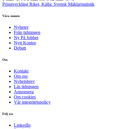
Prisutveckling Riket, Källa: Svensk Mäklarstatistik
Våra ämnen
Nyheter
Från tidningen
Ny På Jobbet
Nytt Kontor
Debatt
Om
Kontakt
Om oss
Nyhetsbrev
Läs tidningen
Annonsera
Om cookies
Vår integritetspolicy
Följ oss
LinkedIn