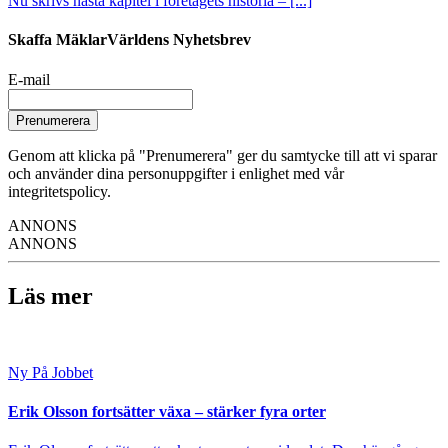
Nu skrivs nästa kapitel i företagets historia – [...]
Skaffa MäklarVärldens Nyhetsbrev
E-mail
Prenumerera
Genom att klicka på "Prenumerera" ger du samtycke till att vi sparar
och använder dina personuppgifter i enlighet med vår
integritetspolicy.
ANNONS
ANNONS
Läs mer
Ny På Jobbet
Erik Olsson fortsätter växa – stärker fyra orter