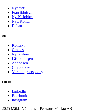
Nyheter
Från tidningen
Ny På Jobbet
Nytt Kontor
Debatt
Om
Kontakt
Om oss
Nyhetsbrev
Läs tidningen
Annonsera
Om cookies
Vår integritetspolicy
Följ oss
LinkedIn
Facebook
Instagram
2025 MäklarVärldens – Perssons Förslag AB