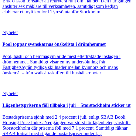
Erik Olsson fortsätter att rekrytera runt om i landet. Den här gången
ansluter sex mäklare till verksamheten, samtidigt som kedjan
etablerar ett nytt kontor i Tyresö utanför Stockholm.
Nyheter
Pool toppar svenskarnas önskelista i drömhemmet
Pool, bastu och hemmagym är de mest eftertraktade inslagen i
drömhemmet. Samtidigt visar en ny undersökning från
Fastighetsbyrån tydliga skillnader mellan kvinnors och mäns
önskemål – från walk-in-skafferi till hushållsrobotar.
Nyheter
Lägenhetspriserna föll tillbaka i juli – Storstockholm sticker ut
Bostadspriserna sjönk med 2,4 procent i juli, enligt SBAB Booli
Housing Price Index. Nedgången var störst för lägenheter, särskilt i
Storstockholm där priserna föll med 7,1 procent. Samtidigt räknar
SBAB fortsatt med stigande bostadspriser under [...]