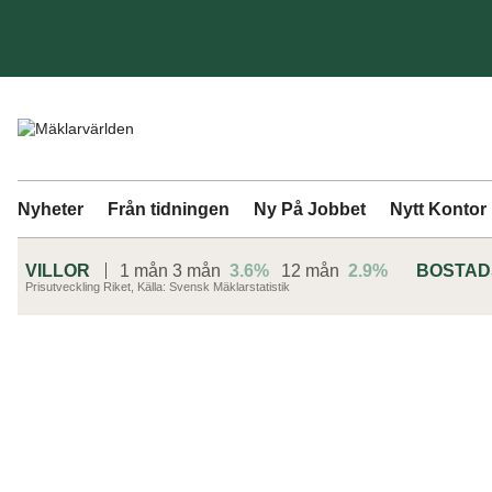
Nyheter
Från tidningen
Ny På Jobbet
Nytt Kontor
VILLOR
1 mån
3 mån
3.6%
12 mån
2.9%
BOSTA
Prisutveckling Riket, Källa: Svensk Mäklarstatistik