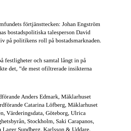
mfundets förtjänsttecken: Johan Engström
as bostadspolitiska talesperson David
tiv på politikens roll på bostadsmarknaden.
 festligheter och samtal långt in på
kte det, ”de mest ofiltrerade insikterna
dförande Anders Edmark, Mäklarhuset
rdförande Catarina Löfberg, Mäklarhuset
én, Värderingsdata, Göteborg, Ulrica
ghetsbyrån, Stockholm, Saki Carapanos,
a Lager Sundberg, Karlsson & Uddare,