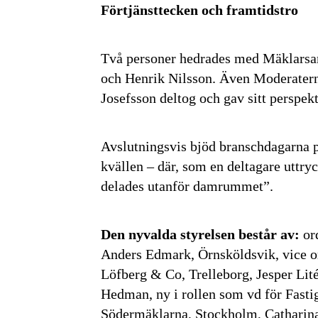
Förtjänsttecken och framtidstro
Två personer hedrades med Mäklarsa
och Henrik Nilsson. Även Moderatern
Josefsson deltog och gav sitt perspek
Avslutningsvis bjöd branschdagarna på
kvällen – där, som en deltagare uttryc
delades utanför damrummet”.
Den nyvalda styrelsen består av:
or
Anders Edmark, Örnsköldsvik, vice o
Löfberg & Co, Trelleborg, Jesper Lit
Hedman, ny i rollen som vd för Fasti
Södermäklarna, Stockholm, Catharin