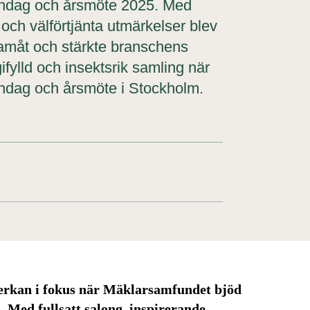
schdag och årsmöte 2025. Med
 och välförtjänta utmärkelser blev
ramåt och stärkte branschens
fylld och insektsrik samling när
chdag och årsmöte i Stockholm.
verkan i fokus när Mäklarsamfundet bjöd
. Med fullsatt salong, inspirerande