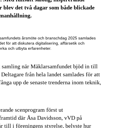
r blev det två dagar som både blickade
manhållning.
rsamfundets årsmöte och branschdag 2025 samlades
t för att diskutera digitalisering, affärsetik och
erka och utbyta erfarenheter.
k samling när Mäklarsamfundet bjöd in till
Deltagare från hela landet samlades för att
 fånga upp de senaste trenderna inom teknik,
ierande scenprogram först ut
framtid där Åsa Davidsson, vVD på
till i föreningens styrelse, belyste hur