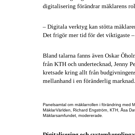
digitalisering förändrar mäklarens rol
– Digitala verktyg kan stötta mäklar
Det frigör mer tid för det viktigaste 
Bland talarna fanns även Oskar Öho
från KTH och undertecknad, Jenny Pe
kretsade kring allt från budgivningen
mellanhand i en föränderlig marknad
Panelsamtal om mäklarrollen i förändring med
MäklarVärlden, Richard Engström, KTH, Åsa D
Mäklarsamfundet, modererade.
Digitalisering och systemkopplinga