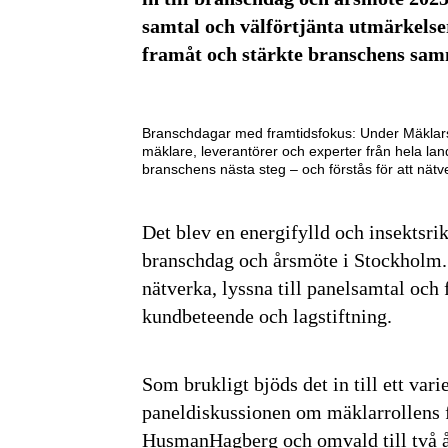
samtal och välförtjänta utmärkelse
framåt och stärkte branschens sam
Branschdagar med framtidsfokus: Under Mäkla
mäklare, leverantörer och experter från hela lande
branschens nästa steg – och förstås för att nätv
Det blev en energifylld och insektsri
branschdag och årsmöte i Stockholm. 
nätverka, lyssna till panelsamtal och
kundbeteende och lagstiftning.
Som brukligt bjöds det in till ett var
paneldiskussionen om mäklarrollens 
HusmanHagberg och omvald till två år 