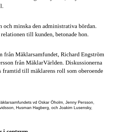
l.
en och minska den administrativa bördan.
– relationen till kunden, betonade hon.
lm från Mäklarsamfundet, Richard Engström
rsson från MäklarVärlden. Diskussionerna
s framtid till mäklarens roll som oberoende
.
 Mäklarsamfundets vd Oskar Öholm, Jenny Persson,
avidsson, Husman Hagberg, och Joakim Lusensky,
r i centrum