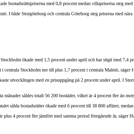
 ökade bostadsrättspriserna med 0,8 procent medan villapriserna steg med 
Malmö. I både Storgöteborg och centrala Göteborg steg priserna med nä
ala Stockholm ökade med 1,5 procent under april och har stigit med 7,4 pr
t i centrala Stockholm ner till plus 1,7 procent i centrala Malmö, säger
kaste utvecklingen med en prisuppgång på 2 procent under april. I Stor
sta månader såldes totalt 56 200 bostäder, vilket är 4 procent fler än mot
alet sålda bostadsrätter ökade med 6 procent till 38 800 affärer, medan 
 är plus 4 procent fler jämfört med samma period föregående år, säger H