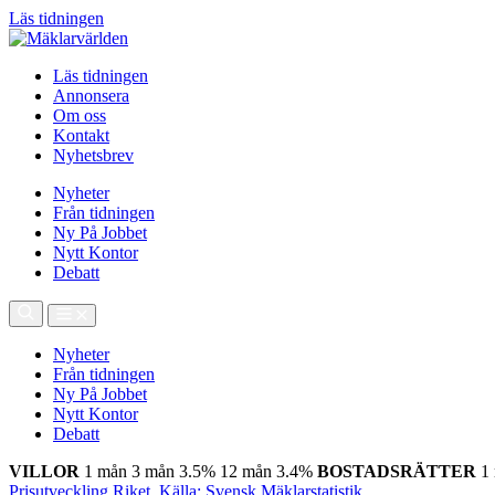
Läs tidningen
Läs tidningen
Annonsera
Om oss
Kontakt
Nyhetsbrev
Nyheter
Från tidningen
Ny På Jobbet
Nytt Kontor
Debatt
Nyheter
Från tidningen
Ny På Jobbet
Nytt Kontor
Debatt
VILLOR
1 mån
3 mån
3.5%
12 mån
3.4%
BOSTADSRÄTTER
1
Prisutveckling Riket, Källa: Svensk Mäklarstatistik