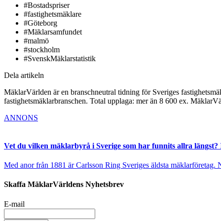
#Bostadspriser
#fastighetsmäklare
#Göteborg
#Mäklarsamfundet
#malmö
#stockholm
#SvenskMäklarstatistik
Dela artikeln
MäklarVärlden är en branschneutral tidning för Sveriges fastighetsmäk
fastighetsmäklarbranschen. Total upplaga: mer än 8 600 ex. MäklarV
ANNONS
Vet du vilken mäklarbyrå i Sverige som har funnits allra längst? 
Med anor från 1881 är Carlsson Ring Sveriges äldsta mäklarföretag. Nu s
Skaffa MäklarVärldens Nyhetsbrev
E-mail