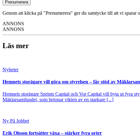
Prenumerera
Genom att klicka på "Prenumerera" ger du samtycke till att vi sparar o
ANNONS
ANNONS
Läs mer
Nyheter
Hemnets storägare vill göra om styrelsen – får stöd av Mäklarsa
Hemnets storägare Sprints Capital och Vor Capital vill byta ut fyra s
Mäklarsamfundet, som betonar vikten av en starkare [...]
Ny På Jobbet
Erik Olsson fortsätter växa – stärker fyra orter