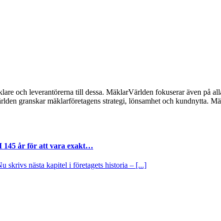
lare och leverantörerna till dessa. MäklarVärlden fokuserar även på alla
ärlden granskar mäklarföretagens strategi, lönsamhet och kundnytta.
I 145 år för att vara exakt…
krivs nästa kapitel i företagets historia – [...]