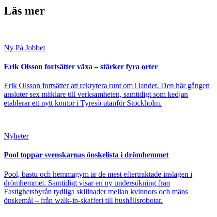
Läs mer
Ny På Jobbet
Erik Olsson fortsätter växa – stärker fyra orter
Erik Olsson fortsätter att rekrytera runt om i landet. Den här gången
ansluter sex mäklare till verksamheten, samtidigt som kedjan
etablerar ett nytt kontor i Tyresö utanför Stockholm.
Nyheter
Pool toppar svenskarnas önskelista i drömhemmet
Pool, bastu och hemmagym är de mest eftertraktade inslagen i
drömhemmet. Samtidigt visar en ny undersökning från
Fastighetsbyrån tydliga skillnader mellan kvinnors och mäns
önskemål – från walk-in-skafferi till hushållsrobotar.