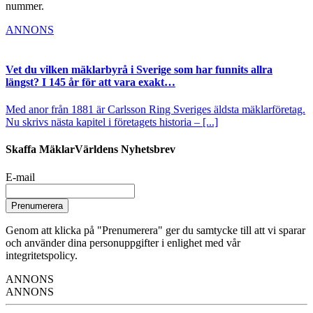
nummer.
ANNONS
Vet du vilken mäklarbyrå i Sverige som har funnits allra
längst? I 145 år för att vara exakt…
Med anor från 1881 är Carlsson Ring Sveriges äldsta mäklarföretag.
Nu skrivs nästa kapitel i företagets historia – [...]
Skaffa MäklarVärldens Nyhetsbrev
E-mail
Prenumerera
Genom att klicka på "Prenumerera" ger du samtycke till att vi sparar
och använder dina personuppgifter i enlighet med vår
integritetspolicy.
ANNONS
ANNONS