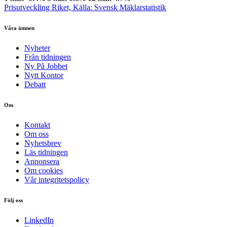
Prisutveckling Riket, Källa: Svensk Mäklarstatistik
Våra ämnen
Nyheter
Från tidningen
Ny På Jobbet
Nytt Kontor
Debatt
Om
Kontakt
Om oss
Nyhetsbrev
Läs tidningen
Annonsera
Om cookies
Vår integritetspolicy
Följ oss
LinkedIn