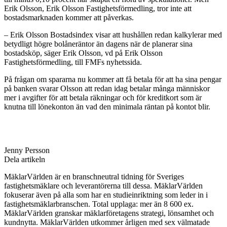
Erik Olsson, Erik Olsson Fastighetsförmedling, tror inte att
bostadsmarknaden kommer att påverkas.
– Erik Olsson Bostadsindex visar att hushållen redan kalkylerar med
betydligt högre bolåneräntor än dagens när de planerar sina
bostadsköp, säger Erik Olsson, vd på Erik Olsson
Fastighetsförmedling, till FMFs nyhetssida.
På frågan om spararna nu kommer att få betala för att ha sina pengar
på banken svarar Olsson att redan idag betalar många människor
mer i avgifter för att betala räkningar och för kreditkort som är
knutna till lönekonton än vad den minimala räntan på kontot blir.
Jenny Persson
Dela artikeln
MäklarVärlden är en branschneutral tidning för Sveriges
fastighetsmäklare och leverantörerna till dessa. MäklarVärlden
fokuserar även på alla som har en studieinriktning som leder in i
fastighetsmäklarbranschen. Total upplaga: mer än 8 600 ex.
MäklarVärlden granskar mäklarföretagens strategi, lönsamhet och
kundnytta. MäklarVärlden utkommer årligen med sex välmatade