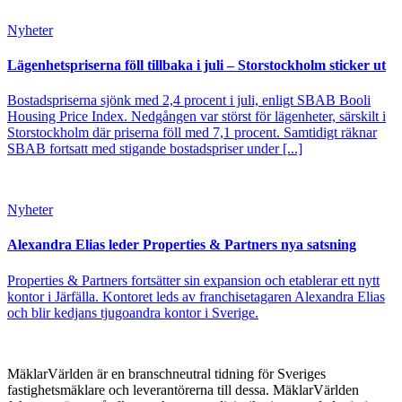
Nyheter
Lägenhetspriserna föll tillbaka i juli – Storstockholm sticker ut
Bostadspriserna sjönk med 2,4 procent i juli, enligt SBAB Booli
Housing Price Index. Nedgången var störst för lägenheter, särskilt i
Storstockholm där priserna föll med 7,1 procent. Samtidigt räknar
SBAB fortsatt med stigande bostadspriser under [...]
Nyheter
Alexandra Elias leder Properties & Partners nya satsning
Properties & Partners fortsätter sin expansion och etablerar ett nytt
kontor i Järfälla. Kontoret leds av franchisetagaren Alexandra Elias
och blir kedjans tjugoandra kontor i Sverige.
MäklarVärlden är en branschneutral tidning för Sveriges
fastighetsmäklare och leverantörerna till dessa. MäklarVärlden