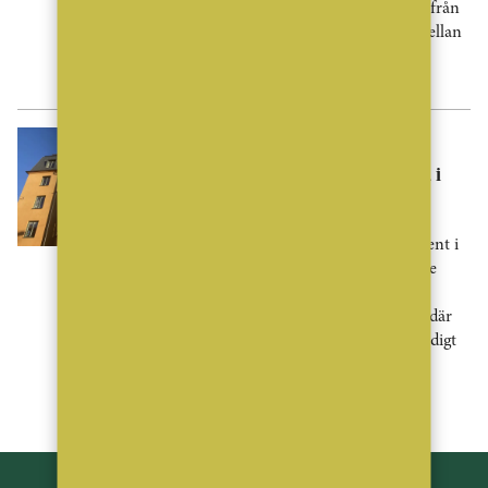
Samtidigt visar en ny undersökning från
Fastighetsbyrån tydliga skillnader mellan
kvinnors och mäns önskemål – från
walk-in-skafferi till hushållsrobotar.
Nyheter
Lägenhetspriserna föll tillbaka i
juli – Storstockholm sticker ut
Bostadspriserna sjönk med 2,4 procent i
juli, enligt SBAB Booli Housing Price
Index. Nedgången var störst för
lägenheter, särskilt i Storstockholm där
priserna föll med 7,1 procent. Samtidigt
räknar SBAB fortsatt med stigande
bostadspriser under [...]