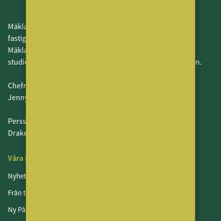
MäklarVärlden är en branschneutral tidning för Sveriges
fastighetsmäklare och leverantörerna till dessa.
MäklarVärlden fokuserar även på alla som har en
studieinriktning som leder in i fastighetsmäklarbranschen.
Chefredaktör och ansvarig utgivare:
Jenny Persson
Perssons Förlag AB
Drakenbergsgatan 15, Stockholm
Våra ämnen
Nyheter
Från tidningen
Ny På Jobbet