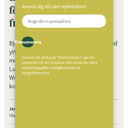
Anmäl dig till vårt nyhetsbrev!
förstärker med ny
franchisetagare
Bjurfors Vemdalen stärker ledningen med
Prenumerera
ytterligare en franchisetagare. Från och
Genom att klicka på "Prenumerera" ger du
med oktober 2025 ansluter Ann-Sofie
samtycke till att vi sparar och använder dina
Lundvall, som tillsammans med Joakim
personuppgifter i enlighet med vår
integritetspolicy.
Westerlind och Sara Werkelin ska driva
kontorets utveckling framåt.
Jenny Persson
Uppdaterad: 1 October 2025
Publicerad: 1 October 2025