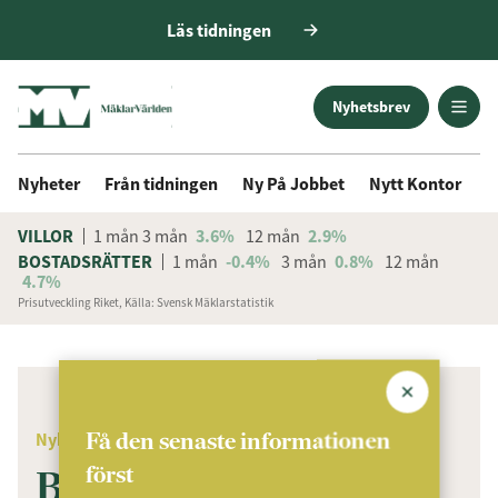
Läs tidningen
Nyhetsbrev
Nyheter
Från tidningen
Ny På Jobbet
Nytt Kontor
D
VILLOR
1 mån
3 mån
3.6%
12 mån
2.9%
BOSTADSRÄTTER
1 mån
-0.4%
3 mån
0.8%
12 mån
4.7%
Prisutveckling Riket, Källa: Svensk Mäklarstatistik
ANNONS
Få den senaste informationen
Nyheter
först
Bjurfors Vemdalen