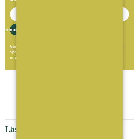
Prenumerera
Genom att klicka på "Prenumerera" ger du samtycke till att vi
sparar och använder dina personuppgifter i enlighet med vår
integritetspolicy.
ANNONS
ANNONS
Läs mer