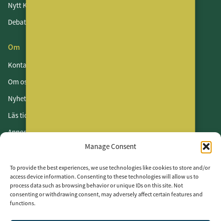
Nytt Kontor
Debatt
Om
Kontakt
Om oss
Nyhetsbrev
Läs tidningen
Annonsera
Manage Consent
Om cookies
Vår integritetspolicy
To provide the best experiences, we use technologies like cookies to store and/or
access device information. Consenting to these technologies will allow us to
process data such as browsing behavior or unique IDs on this site. Not
Följ oss
consenting or withdrawing consent, may adversely affect certain features and
functions.
LinkedIn