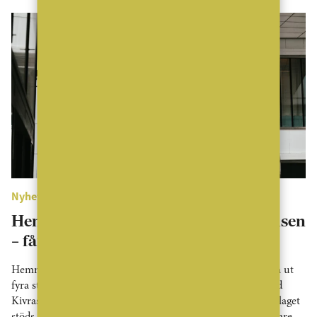
Nyheter
Hemnets storägare vill göra om styrelsen
– får stöd av Mäklarsamfundet
Hemnets storägare Sprints Capital och Vor Capital vill byta ut
fyra styrelseledamöter och föreslår tre nya namn, däribland
Kivras vd Henrik Lönnevi som ny styrelseordförande. Förslaget
stöds av Mäklarsamfundet, som betonar vikten av en starkare