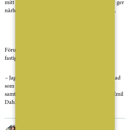
mitt på Skalets Torg strax nedanför liften, vilket ger
närhet till kunderna även under skidsemestern.
ANNONS
Förutom Ann-Sofie Lundvall ansluter också
fastighetsmäklaren Emil Dahlin till kontoret:
–
Jag ser fram emot att lära känna en ny marknad
som är mer inriktad mot fritidsboende och
samtidigt få leva och verka på en ny ort, säger Emil
Dahlin.