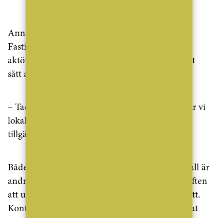
ANNONS
Ann-Sofie Lundvall driver i dag Hälsinglands
Fastighetsmäklare, som länge varit en ledande
aktör i Hälsingland. Hon ser samarbetet som ett
sätt att möta fritidshuskunder på plats:
– Tack vare samarbetet med Joakim och Sara får vi
lokal närvaro och kan på så vis vara ännu mer
tillgängliga för våra kunder
,
säger hon.
Både Joakim Westerlind och Ann-Sofie Lundvall är
andra generationens mäklare. De delar drivkraften
att utveckla kundvärdet och prova nya arbetssätt.
Kontoret på Vemdalsskalet är strategiskt placerat