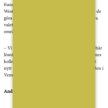
franchisetagare tillsammans med Joakim
Westerlind och Sara Werkelin. Tillsammans vill de
göra kontoret på Vemdalsskalet till det självklara
valet för alla som söker eller vill sälja bostad i
området.
– Vi vill alltid driva verksamheten framåt. Den här
lösningen tillsammans med Ann-Sofie och hennes
kollega Emil Dahlin blir ett spännande steg i ett
nytt samarbete för att utveckla bostadsmarknaden i
Vemdalen, säger Joakim Westerlind.
Andra generationens mäklare