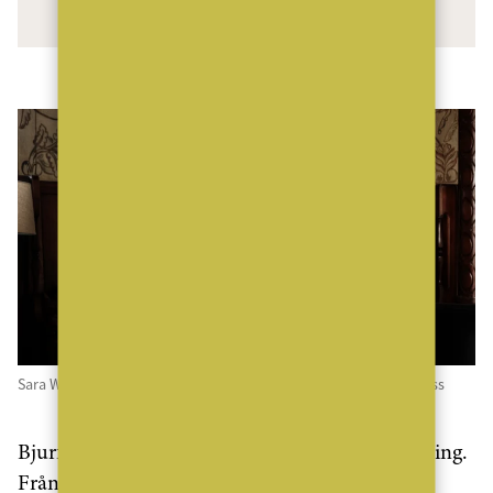
Sara Werkelin, Ann-Sofie Lundvall, Bjurfors Vemdalen. Foto: Press
Bjurfors Vemdalen tar ett nytt steg i sin utveckling.
Från oktober 2025 blir Ann-Sofie Lundvall ny