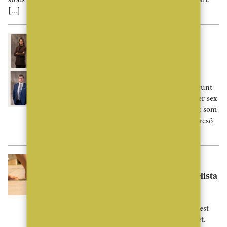
[...]
Ny På Jobbet
Erik Olsson fortsätter växa –
stärker fyra orter
Erik Olsson fortsätter att rekrytera runt
om i landet. Den här gången ansluter sex
mäklare till verksamheten, samtidigt som
kedjan etablerar ett nytt kontor i Tyresö
utanför Stockholm.
Nyheter
Pool toppar svenskarnas önskelista
i drömhemmet
Pool, bastu och hemmagym är de mest
eftertraktade inslagen i drömhemmet.