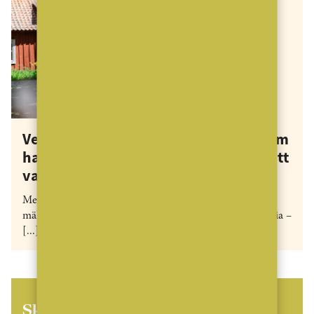
Vet du vilken mäklarbyrå i Sverige som
har funnits allra längst? I 145 år för att
vara exakt…
Med anor från 1881 är Carlsson Ring Sveriges äldsta
mäklarföretag. Nu skrivs nästa kapitel i företagets historia –
[...]
Skaffa MäklarVärldens Nyhetsbrev