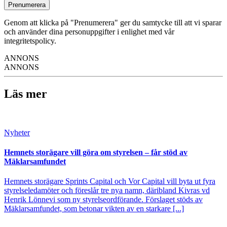
Prenumerera
Genom att klicka på "Prenumerera" ger du samtycke till att vi sparar
och använder dina personuppgifter i enlighet med vår
integritetspolicy.
ANNONS
ANNONS
Läs mer
Nyheter
Hemnets storägare vill göra om styrelsen – får stöd av
Mäklarsamfundet
Hemnets storägare Sprints Capital och Vor Capital vill byta ut fyra
styrelseledamöter och föreslår tre nya namn, däribland Kivras vd
Henrik Lönnevi som ny styrelseordförande. Förslaget stöds av
Mäklarsamfundet, som betonar vikten av en starkare [...]