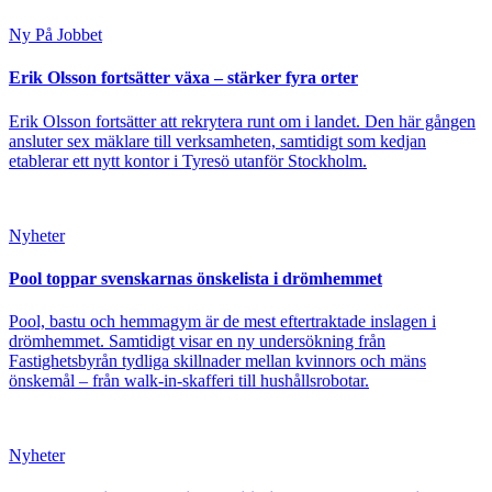
Ny På Jobbet
Erik Olsson fortsätter växa – stärker fyra orter
Erik Olsson fortsätter att rekrytera runt om i landet. Den här gången
ansluter sex mäklare till verksamheten, samtidigt som kedjan
etablerar ett nytt kontor i Tyresö utanför Stockholm.
Nyheter
Pool toppar svenskarnas önskelista i drömhemmet
Pool, bastu och hemmagym är de mest eftertraktade inslagen i
drömhemmet. Samtidigt visar en ny undersökning från
Fastighetsbyrån tydliga skillnader mellan kvinnors och mäns
önskemål – från walk-in-skafferi till hushållsrobotar.
Nyheter