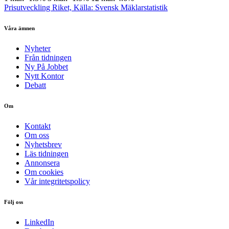
Prisutveckling Riket, Källa: Svensk Mäklarstatistik
Våra ämnen
Nyheter
Från tidningen
Ny På Jobbet
Nytt Kontor
Debatt
Om
Kontakt
Om oss
Nyhetsbrev
Läs tidningen
Annonsera
Om cookies
Vår integritetspolicy
Följ oss
LinkedIn