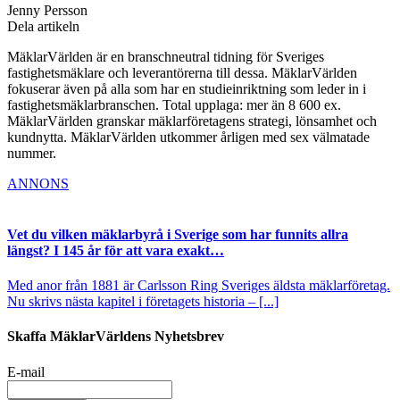
Jenny Persson
Dela artikeln
MäklarVärlden är en branschneutral tidning för Sveriges
fastighetsmäklare och leverantörerna till dessa. MäklarVärlden
fokuserar även på alla som har en studieinriktning som leder in i
fastighetsmäklarbranschen. Total upplaga: mer än 8 600 ex.
MäklarVärlden granskar mäklarföretagens strategi, lönsamhet och
kundnytta. MäklarVärlden utkommer årligen med sex välmatade
nummer.
ANNONS
Vet du vilken mäklarbyrå i Sverige som har funnits allra
längst? I 145 år för att vara exakt…
Med anor från 1881 är Carlsson Ring Sveriges äldsta mäklarföretag.
Nu skrivs nästa kapitel i företagets historia – [...]
Skaffa MäklarVärldens Nyhetsbrev
E-mail