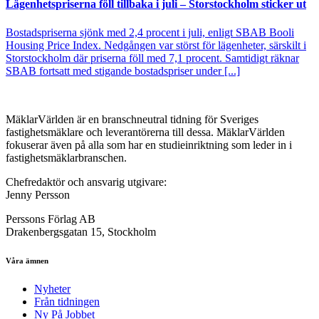
Lägenhetspriserna föll tillbaka i juli – Storstockholm sticker ut
Bostadspriserna sjönk med 2,4 procent i juli, enligt SBAB Booli
Housing Price Index. Nedgången var störst för lägenheter, särskilt i
Storstockholm där priserna föll med 7,1 procent. Samtidigt räknar
SBAB fortsatt med stigande bostadspriser under [...]
MäklarVärlden är en branschneutral tidning för Sveriges
fastighetsmäklare och leverantörerna till dessa. MäklarVärlden
fokuserar även på alla som har en studieinriktning som leder in i
fastighetsmäklarbranschen.
Chefredaktör och ansvarig utgivare:
Jenny Persson
Perssons Förlag AB
Drakenbergsgatan 15, Stockholm
Våra ämnen
Nyheter
Från tidningen
Ny På Jobbet