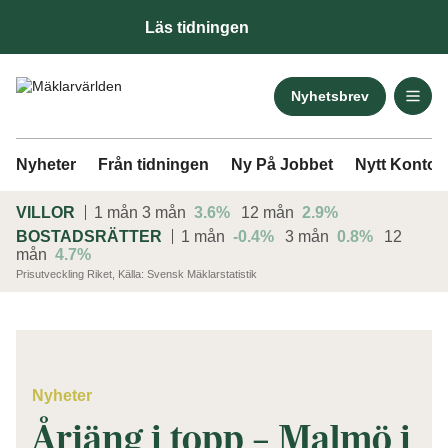
Läs tidningen
Nyhetsbrev
Nyheter
Från tidningen
Ny På Jobbet
Nytt Kontor
VILLOR
1 mån
3 mån
3.6%
12 mån
2.9%
BOSTADSRÄTTER
1 mån
-0.4%
3 mån
0.8%
12
mån
4.7%
Prisutveckling Riket, Källa: Svensk Mäklarstatistik
ANNONS
Nyheter
Årjäng i topp – Malmö i