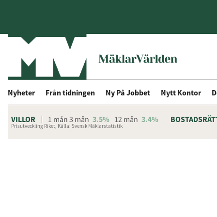
Nyheter
Från tidningen
Ny På Jobbet
Nytt Kontor
D
VILLOR
1 mån
3 mån
3.5%
12 mån
3.4%
BOSTADSRÄT
Prisutveckling Riket, Källa: Svensk Mäklarstatistik