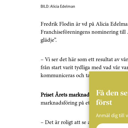
BILD: Alicia Edelman
Fredrik Flodin är vd på Alicia Edelm
Franchiseföreningens nominering till 
glädje”.
– Vi ser det här som ett resultat av vår
från start varit tydliga med vad vår v
kommuniceras och tas emot av motta
Få den s
Priset Årets marknadsförare
går till 
först
marknadsföring på ett innovativt och ef
Anmäl dig till 
– Det är roligt att se att så många ol