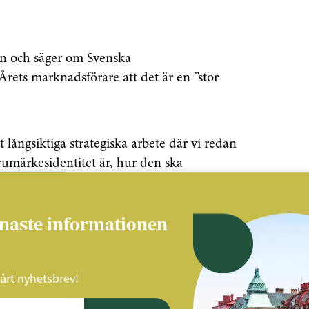
an och säger om Svenska
Årets marknadsförare att det är en ”stor
t långsiktiga strategiska arbete där vi redan
arumärkesidentitet är, hur den ska
garen.
enaste informationen
den franchisegivare som ”använt
fektivt sätt”.
vårt nyhetsbrev!
ika branscher är representerade bland