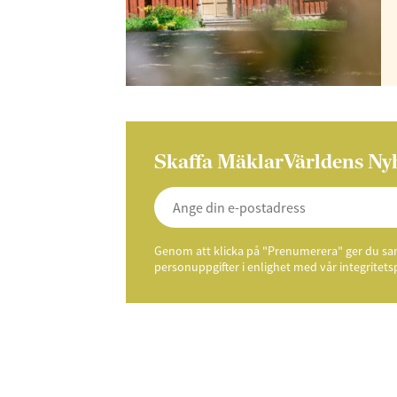
Skaffa MäklarVärldens Ny
Genom att klicka på "Prenumerera" ger du samt
personuppgifter i enlighet med vår integritets