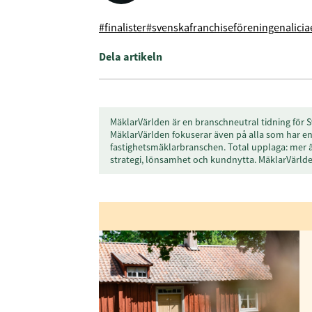
#finalister
#svenskafranchiseföreningen
alici
Dela artikeln
MäklarVärlden är en branschneutral tidning för S
MäklarVärlden fokuserar även på alla som har en 
fastighetsmäklarbranschen. Total upplaga: mer 
strategi, lönsamhet och kundnytta. MäklarVärl