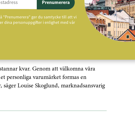
Prenumerera
er lång tid arbetat med att brett sprida
och framgångsrik affärsmodell, säger Jan
å "Prenumerera" ger du samtycke till att vi
eningen, i ett uttalande.
r dina personuppgifter i enlighet med vår
24 ”fortsatt att utmana och definiera hur
 stannar kvar. Genom att välkomna våra
 det personliga varumärket formas en
, säger Louise Skoglund, marknadsansvarig