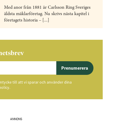
Med anor från 1881 är Carlsson Ring Sveriges
äldsta mäklarföretag. Nu skrivs nästa kapitel i
företagets historia – [...]
hetsbrev
Prenumerera
ycke till att vi sparar och använder dina
policy.
ANNONS