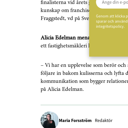
finalisterna vid årets gala. Vi har und
kunskap om franchise som en effektiv 
Genom att klicka p
Fraggstedt, vd på Svenska Franchiseför
sparar och använde
integritetspolicy.
Alicia Edelman menar
att de under 20
ett fastighetsmäkleri kommunicerar”.
– Vi har en upplevelse som berör och
följare in bakom kulisserna och lyfta
kommunikation som bygger relationer
på Alicia Edelman.
Maria Forsström
Redaktör