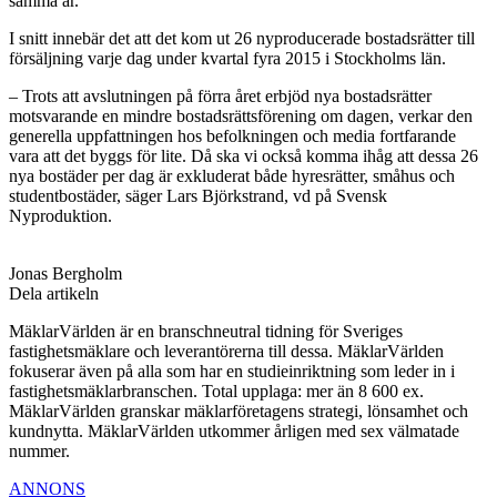
samma år.
I snitt innebär det att det kom ut 26 nyproducerade bostadsrätter till
försäljning varje dag under kvartal fyra 2015 i Stockholms län.
– Trots att avslutningen på förra året erbjöd nya bostadsrätter
motsvarande en mindre bostadsrättsförening om dagen, verkar den
generella uppfattningen hos befolkningen och media fortfarande
vara att det byggs för lite. Då ska vi också komma ihåg att dessa 26
nya bostäder per dag är exkluderat både hyresrätter, småhus och
studentbostäder, säger Lars Björkstrand, vd på Svensk
Nyproduktion.
Jonas Bergholm
Dela artikeln
MäklarVärlden är en branschneutral tidning för Sveriges
fastighetsmäklare och leverantörerna till dessa. MäklarVärlden
fokuserar även på alla som har en studieinriktning som leder in i
fastighetsmäklarbranschen. Total upplaga: mer än 8 600 ex.
MäklarVärlden granskar mäklarföretagens strategi, lönsamhet och
kundnytta. MäklarVärlden utkommer årligen med sex välmatade
nummer.
ANNONS