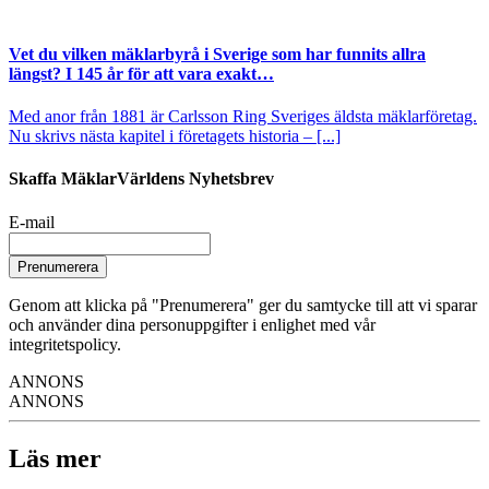
Vet du vilken mäklarbyrå i Sverige som har funnits allra
längst? I 145 år för att vara exakt…
Med anor från 1881 är Carlsson Ring Sveriges äldsta mäklarföretag.
Nu skrivs nästa kapitel i företagets historia – [...]
Skaffa MäklarVärldens Nyhetsbrev
E-mail
Prenumerera
Genom att klicka på "Prenumerera" ger du samtycke till att vi sparar
och använder dina personuppgifter i enlighet med vår
integritetspolicy.
ANNONS
ANNONS
Läs mer