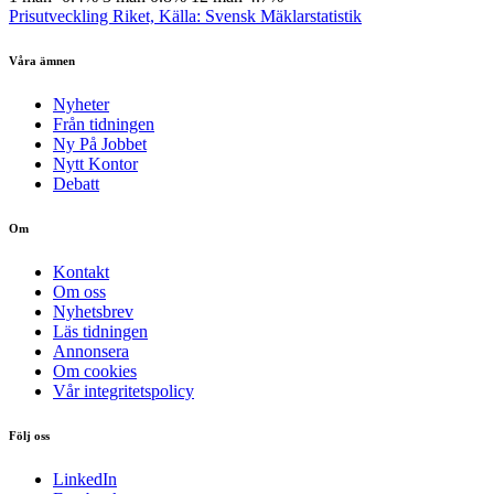
Prisutveckling Riket, Källa: Svensk Mäklarstatistik
Våra ämnen
Nyheter
Från tidningen
Ny På Jobbet
Nytt Kontor
Debatt
Om
Kontakt
Om oss
Nyhetsbrev
Läs tidningen
Annonsera
Om cookies
Vår integritetspolicy
Följ oss
LinkedIn