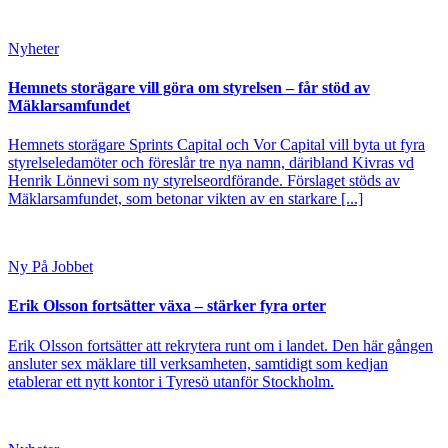
Nyheter
Hemnets storägare vill göra om styrelsen – får stöd av
Mäklarsamfundet
Hemnets storägare Sprints Capital och Vor Capital vill byta ut fyra
styrelseledamöter och föreslår tre nya namn, däribland Kivras vd
Henrik Lönnevi som ny styrelseordförande. Förslaget stöds av
Mäklarsamfundet, som betonar vikten av en starkare [...]
Ny På Jobbet
Erik Olsson fortsätter växa – stärker fyra orter
Erik Olsson fortsätter att rekrytera runt om i landet. Den här gången
ansluter sex mäklare till verksamheten, samtidigt som kedjan
etablerar ett nytt kontor i Tyresö utanför Stockholm.