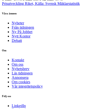
Prisutveckling Riket, Källa: Svensk Mäklarstatistik
Våra ämnen
Nyheter
Från tidningen
Ny På Jobbet
Nytt Kontor
Debatt
Om
Kontakt
Om oss
Nyhetsbrev
Läs tidningen
Annonsera
Om cookies
Vår integritetspolicy
Följ oss
LinkedIn