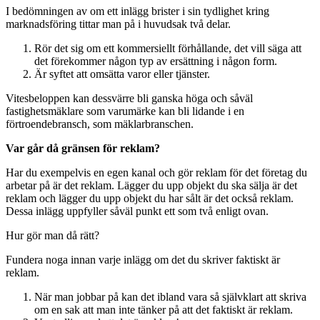
I bedömningen av om ett inlägg brister i sin tydlighet kring
marknadsföring tittar man på i huvudsak två delar.
Rör det sig om ett kommersiellt förhållande, det vill säga att
det förekommer någon typ av ersättning i någon form.
Är syftet att omsätta varor eller tjänster.
Vitesbeloppen kan dessvärre bli ganska höga och såväl
fastighetsmäklare som varumärke kan bli lidande i en
förtroendebransch, som mäklarbranschen.
Var går då gränsen för reklam?
Har du exempelvis en egen kanal och gör reklam för det företag du
arbetar på är det reklam. Lägger du upp objekt du ska sälja är det
reklam och lägger du upp objekt du har sålt är det också reklam.
Dessa inlägg uppfyller såväl punkt ett som två enligt ovan.
Hur gör man då rätt?
Fundera noga innan varje inlägg om det du skriver faktiskt är
reklam.
När man jobbar på kan det ibland vara så självklart att skriva
om en sak att man inte tänker på att det faktiskt är reklam.