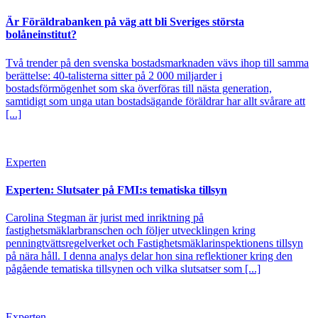
Är Föräldrabanken på väg att bli Sveriges största
bolåneinstitut?
Två trender på den svenska bostadsmarknaden vävs ihop till samma
berättelse: 40-talisterna sitter på 2 000 miljarder i
bostadsförmögenhet som ska överföras till nästa generation,
samtidigt som unga utan bostadsägande föräldrar har allt svårare att
[...]
Experten
Experten: Slutsater på FMI:s tematiska tillsyn
Carolina Stegman är jurist med inriktning på
fastighetsmäklarbranschen och följer utvecklingen kring
penningtvättsregelverket och Fastighetsmäklarinspektionens tillsyn
på nära håll. I denna analys delar hon sina reflektioner kring den
pågående tematiska tillsynen och vilka slutsatser som [...]
Experten