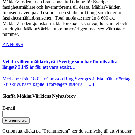
MäklarVärlden är en branschneutral tidning för Sveriges
fastighetsmäklare och leverantörerna till dessa. MäklarVärlden
fokuserar även på alla som har en studieinriktning som leder in i
fastighetsmäklarbranschen. Total upplaga: mer än 8 600 ex.
MäklarVärlden granskar mäklarföretagens strategi, lönsamhet och
kundnytta. MäklarVärlden utkommer årligen med sex välmatade
nummer.
ANNONS
Vet du vilken mäklarbyrå i Sverige som har funnits allra
längst? I 145 år för att vara exakt…
Med anor från 1881 är Carlsson Ring Sveriges äldsta mäklarföretag.
Nu skrivs nästa kapitel i företagets historia – [...]
Skaffa MäklarVärldens Nyhetsbrev
E-mail
Prenumerera
Genom att klicka på "Prenumerera" ger du samtycke till att vi sparar