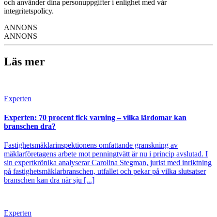
och använder dina personuppgifter i enlighet med vår
integritetspolicy.
ANNONS
ANNONS
Läs mer
Experten
Experten: 70 procent fick varning – vilka lärdomar kan
branschen dra?
Fastighetsmäklarinspektionens omfattande granskning av
mäklarföretagens arbete mot penningtvätt är nu i princip avslutad. I
sin expertkrönika analyserar Carolina Stegman, jurist med inriktning
på fastighetsmäklarbranschen, utfallet och pekar på vilka slutsatser
branschen kan dra när sju [...]
Experten