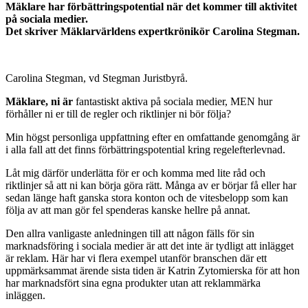
Mäklare har förbättringspotential när det kommer till aktivitet
på sociala medier.
Det skriver Mäklarvärldens expertkrönikör Carolina Stegman.
Carolina Stegman, vd Stegman Juristbyrå.
Mäklare, ni är
fantastiskt aktiva på sociala medier, MEN hur
förhåller ni er till de regler och riktlinjer ni bör följa?
Min högst personliga uppfattning efter en omfattande genomgång är
i alla fall att det finns förbättringspotential kring regelefterlevnad.
Låt mig därför underlätta för er och komma med lite råd och
riktlinjer så att ni kan börja göra rätt. Många av er börjar få eller har
sedan länge haft ganska stora konton och de vitesbelopp som kan
följa av att man gör fel spenderas kanske hellre på annat.
Den allra vanligaste anledningen till att någon fälls för sin
marknadsföring i sociala medier är att det inte är tydligt att inlägget
är reklam. Här har vi flera exempel utanför branschen där ett
uppmärksammat ärende sista tiden är Katrin Zytomierska för att hon
har marknadsfört sina egna produkter utan att reklammärka
inläggen.