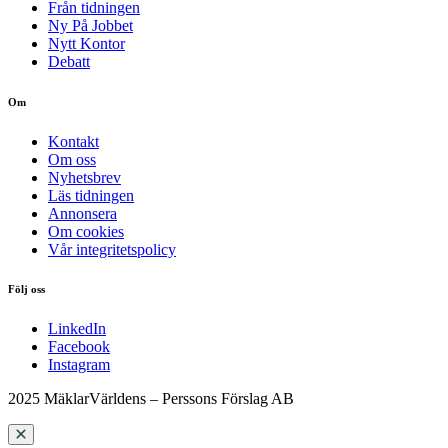
Från tidningen
Ny På Jobbet
Nytt Kontor
Debatt
Om
Kontakt
Om oss
Nyhetsbrev
Läs tidningen
Annonsera
Om cookies
Vår integritetspolicy
Följ oss
LinkedIn
Facebook
Instagram
2025 MäklarVärldens – Perssons Förslag AB