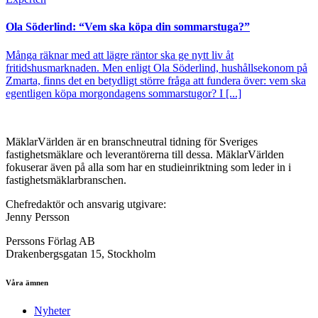
Ola Söderlind: “Vem ska köpa din sommarstuga?”
Många räknar med att lägre räntor ska ge nytt liv åt
fritidshusmarknaden. Men enligt Ola Söderlind, hushållsekonom på
Zmarta, finns det en betydligt större fråga att fundera över: vem ska
egentligen köpa morgondagens sommarstugor? I [...]
MäklarVärlden är en branschneutral tidning för Sveriges
fastighetsmäklare och leverantörerna till dessa. MäklarVärlden
fokuserar även på alla som har en studieinriktning som leder in i
fastighetsmäklarbranschen.
Chefredaktör och ansvarig utgivare:
Jenny Persson
Perssons Förlag AB
Drakenbergsgatan 15, Stockholm
Våra ämnen
Nyheter