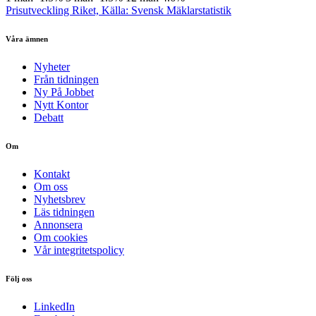
Prisutveckling Riket, Källa: Svensk Mäklarstatistik
Våra ämnen
Nyheter
Från tidningen
Ny På Jobbet
Nytt Kontor
Debatt
Om
Kontakt
Om oss
Nyhetsbrev
Läs tidningen
Annonsera
Om cookies
Vår integritetspolicy
Följ oss
LinkedIn