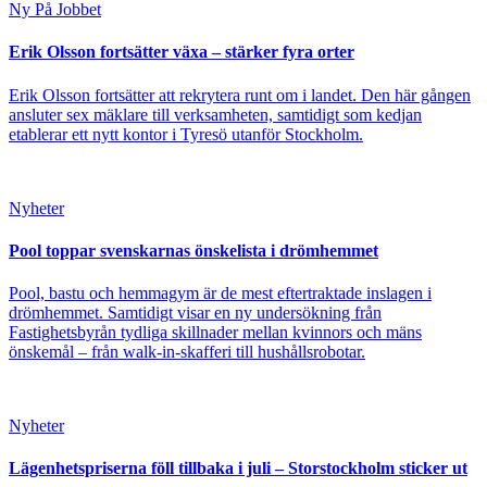
Ny På Jobbet
Erik Olsson fortsätter växa – stärker fyra orter
Erik Olsson fortsätter att rekrytera runt om i landet. Den här gången
ansluter sex mäklare till verksamheten, samtidigt som kedjan
etablerar ett nytt kontor i Tyresö utanför Stockholm.
Nyheter
Pool toppar svenskarnas önskelista i drömhemmet
Pool, bastu och hemmagym är de mest eftertraktade inslagen i
drömhemmet. Samtidigt visar en ny undersökning från
Fastighetsbyrån tydliga skillnader mellan kvinnors och mäns
önskemål – från walk-in-skafferi till hushållsrobotar.
Nyheter
Lägenhetspriserna föll tillbaka i juli – Storstockholm sticker ut