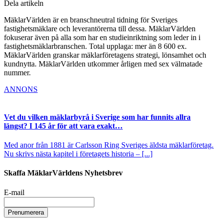
Dela artikeln
MäklarVärlden är en branschneutral tidning för Sveriges
fastighetsmäklare och leverantörerna till dessa. MäklarVärlden
fokuserar även på alla som har en studieinriktning som leder in i
fastighetsmäklarbranschen. Total upplaga: mer än 8 600 ex.
MäklarVärlden granskar mäklarföretagens strategi, lönsamhet och
kundnytta. MäklarVärlden utkommer årligen med sex välmatade
nummer.
ANNONS
Vet du vilken mäklarbyrå i Sverige som har funnits allra
längst? I 145 år för att vara exakt…
Med anor från 1881 är Carlsson Ring Sveriges äldsta mäklarföretag.
Nu skrivs nästa kapitel i företagets historia – [...]
Skaffa MäklarVärldens Nyhetsbrev
E-mail
Prenumerera