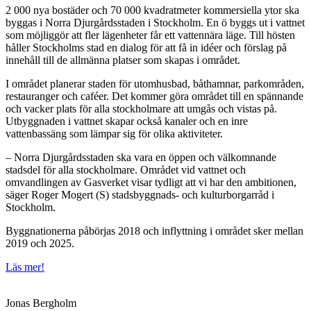
2 000 nya bostäder och 70 000 kvadratmeter kommersiella ytor ska
byggas i Norra Djurgårdsstaden i Stockholm. En ö byggs ut i vattnet
som möjliggör att fler lägenheter får ett vattennära läge. Till hösten
håller Stockholms stad en dialog för att få in idéer och förslag på
innehåll till de allmänna platser som skapas i området.
I området planerar staden för utomhusbad, båthamnar, parkområden,
restauranger och caféer. Det kommer göra området till en spännande
och vacker plats för alla stockholmare att umgås och vistas på.
Utbyggnaden i vattnet skapar också kanaler och en inre
vattenbassäng som lämpar sig för olika aktiviteter.
– Norra Djurgårdsstaden ska vara en öppen och välkomnande
stadsdel för alla stockholmare. Området vid vattnet och
omvandlingen av Gasverket visar tydligt att vi har den ambitionen,
säger Roger Mogert (S) stadsbyggnads- och kulturborgarråd i
Stockholm.
Byggnationerna påbörjas 2018 och inflyttning i området sker mellan
2019 och 2025.
Läs mer!
Jonas Bergholm