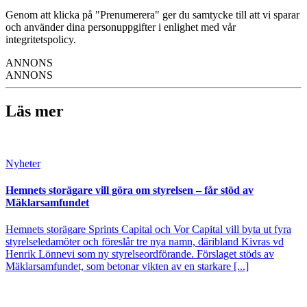
Genom att klicka på "Prenumerera" ger du samtycke till att vi sparar
och använder dina personuppgifter i enlighet med vår
integritetspolicy.
ANNONS
ANNONS
Läs mer
Nyheter
Hemnets storägare vill göra om styrelsen – får stöd av
Mäklarsamfundet
Hemnets storägare Sprints Capital och Vor Capital vill byta ut fyra
styrelseledamöter och föreslår tre nya namn, däribland Kivras vd
Henrik Lönnevi som ny styrelseordförande. Förslaget stöds av
Mäklarsamfundet, som betonar vikten av en starkare [...]