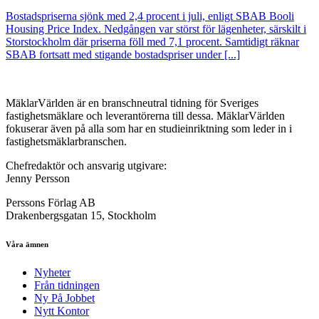
Bostadspriserna sjönk med 2,4 procent i juli, enligt SBAB Booli
Housing Price Index. Nedgången var störst för lägenheter, särskilt i
Storstockholm där priserna föll med 7,1 procent. Samtidigt räknar
SBAB fortsatt med stigande bostadspriser under [...]
MäklarVärlden är en branschneutral tidning för Sveriges
fastighetsmäklare och leverantörerna till dessa. MäklarVärlden
fokuserar även på alla som har en studieinriktning som leder in i
fastighetsmäklarbranschen.
Chefredaktör och ansvarig utgivare:
Jenny Persson
Perssons Förlag AB
Drakenbergsgatan 15, Stockholm
Våra ämnen
Nyheter
Från tidningen
Ny På Jobbet
Nytt Kontor