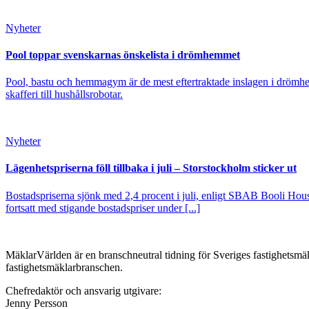
Nyheter
Pool toppar svenskarnas önskelista i drömhemmet
Pool, bastu och hemmagym är de mest eftertraktade inslagen i drömhe
skafferi till hushållsrobotar.
Nyheter
Lägenhetspriserna föll tillbaka i juli – Storstockholm sticker ut
Bostadspriserna sjönk med 2,4 procent i juli, enligt SBAB Booli Housi
fortsatt med stigande bostadspriser under [...]
MäklarVärlden är en branschneutral tidning för Sveriges fastighetsmäk
fastighetsmäklarbranschen.
Chefredaktör och ansvarig utgivare:
Jenny Persson