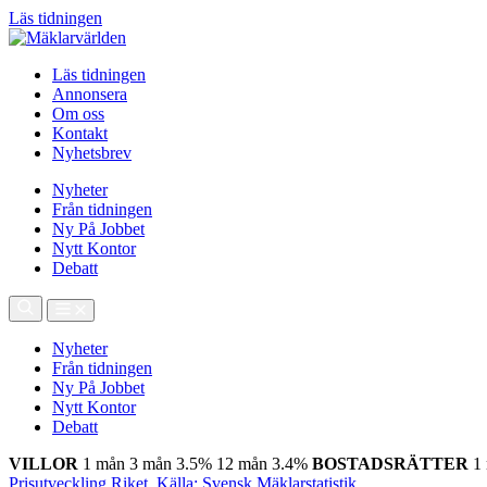
Läs tidningen
Läs tidningen
Annonsera
Om oss
Kontakt
Nyhetsbrev
Nyheter
Från tidningen
Ny På Jobbet
Nytt Kontor
Debatt
Nyheter
Från tidningen
Ny På Jobbet
Nytt Kontor
Debatt
VILLOR
1 mån
3 mån
3.5%
12 mån
3.4%
BOSTADSRÄTTER
1
Prisutveckling Riket, Källa: Svensk Mäklarstatistik