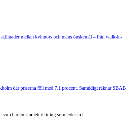
 skillnader mellan kvinnors och mäns önskemål – från walk-in-
ockholm där priserna föll med 7,1 procent. Samtidigt räknar SBAB
 som har en studieinriktning som leder in i