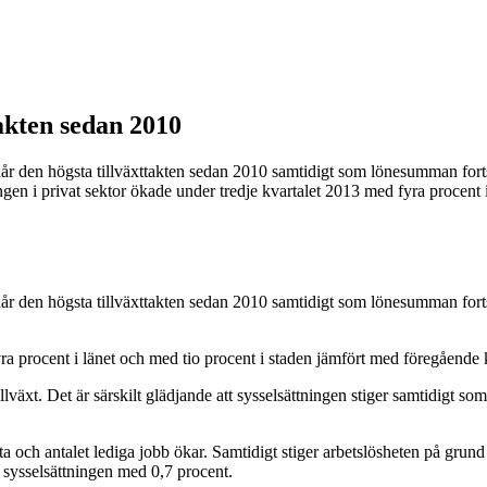
akten sedan 2010
tor når den högsta tillväxttakten sedan 2010 samtidigt som lönesumman fo
n i privat sektor ökade under tredje kvartalet 2013 med fyra procent i
tor når den högsta tillväxttakten sedan 2010 samtidigt som lönesumman fo
ra procent i länet och med tio procent i staden jämfört med föregående 
llväxt. Det är särskilt glädjande att sysselsättningen stiger samtidigt so
och antalet lediga jobb ökar. Samtidigt stiger arbetslösheten på grund av
 sysselsättningen med 0,7 procent.