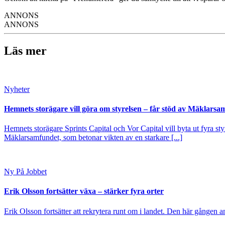
ANNONS
ANNONS
Läs mer
Nyheter
Hemnets storägare vill göra om styrelsen – får stöd av Mäklarsa
Hemnets storägare Sprints Capital och Vor Capital vill byta ut fyra s
Mäklarsamfundet, som betonar vikten av en starkare [...]
Ny På Jobbet
Erik Olsson fortsätter växa – stärker fyra orter
Erik Olsson fortsätter att rekrytera runt om i landet. Den här gången a