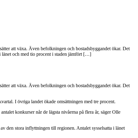
rtsätter att växa. Även befolkningen och bostadsbyggandet ökar. Det
 länet och med tio procent i staden jämfört […]
rtsätter att växa. Även befolkningen och bostadsbyggandet ökar. Det
kvartal. I övriga landet ökade omsättningen med tre procent.
m antalet konkurser når de lägsta nivåerna på flera år, säger Olle
 den stora inflyttningen till regionen. Antalet sysselsatta i länet