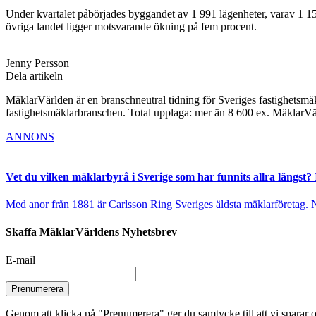
Under kvartalet påbörjades byggandet av 1 991 lägenheter, varav 1 1
övriga landet ligger motsvarande ökning på fem procent.
Jenny Persson
Dela artikeln
MäklarVärlden är en branschneutral tidning för Sveriges fastighetsmäk
fastighetsmäklarbranschen. Total upplaga: mer än 8 600 ex. MäklarV
ANNONS
Vet du vilken mäklarbyrå i Sverige som har funnits allra längst? 
Med anor från 1881 är Carlsson Ring Sveriges äldsta mäklarföretag. Nu s
Skaffa MäklarVärldens Nyhetsbrev
E-mail
Prenumerera
Genom att klicka på "Prenumerera" ger du samtycke till att vi sparar o