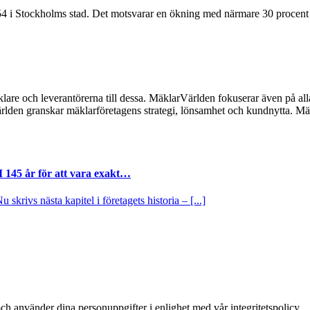
54 i Stockholms stad. Det motsvarar en ökning med närmare 30 procent 
lare och leverantörerna till dessa. MäklarVärlden fokuserar även på alla
ärlden granskar mäklarföretagens strategi, lönsamhet och kundnytta.
I 145 år för att vara exakt…
krivs nästa kapitel i företagets historia – [...]
ch använder dina personuppgifter i enlighet med vår integritetspolicy.