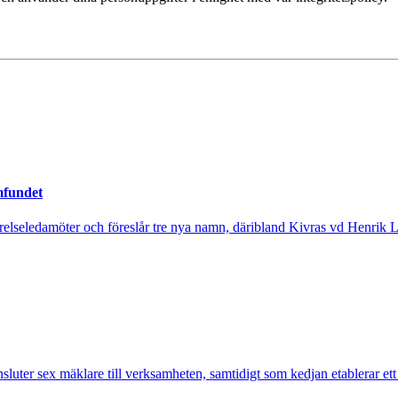
mfundet
tyrelseledamöter och föreslår tre nya namn, däribland Kivras vd Henrik 
nsluter sex mäklare till verksamheten, samtidigt som kedjan etablerar et