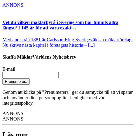
ANNONS
Vet du vilken mäklarbyrå i Sverige som har funnits allra
längst? I 145 år för att vara exakt…
Med anor från 1881 är Carlsson Ring Sveriges äldsta mäklarföretag.
Nu skrivs nästa kapitel i företagets historia – [...]
Skaffa MäklarVärldens Nyhetsbrev
E-mail
Prenumerera
Genom att klicka på "Prenumerera" ger du samtycke till att vi sparar
och använder dina personuppgifter i enlighet med vår
integritetspolicy.
ANNONS
ANNONS
Läs mer