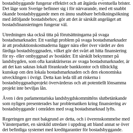
bostadsbyggande fungerar effektivt och att åtgärda eventuella brister.
Det läge som Sverige befinner sig i för närvarande, med ett snabbt
ökande bostadsbyggande men en ännu snabbare befolkningsökning
med åtföljande bostadsbehov, gör att det är särskilt angeläget att
bostadsfinansieringen fungerar väl.
Utredningen ska också titta på förutsättningarna på svaga
bostadsmarknader. Ett vanligt problem på svaga bostadsmarknader
är att produktionskostnaderna ligger nära eller över värdet av den
färdiga bostadsbyggnaden, vilket gör det svårt att hitta finansiering
för ny- eller ombyggnad av bostäder. Ett särskilt bekymmer på
landsbygden, som ofta karaktäriseras av svaga bostadsmarknader, är
att det kan saknas lokalt förankrade bankkontor och tillräcklig
kunskap om den lokala bostadsmarknaden och den ekonomiska
utvecklingen i övrigt. Detta kan leda till att riskerna i
bostadsbyggnadsprojekt övervärderas och att potentiellt lönsamma
projekt inte beviljas lån.
Även i den parlamentariska landsbygdskommitténs slutbetänkande
som nyligen presenterades har problematiken kring finansiering av
bostadsbyggande i områden med svag bostadsmarknad lyfts.
Regeringen ger mot bakgrund av detta, och i överenskommelse med
Vänsterpartiet, en särskild utredare i uppdrag att bland annat se över
det befintliga systemet med kreditgarantier för bostadsbyggande.