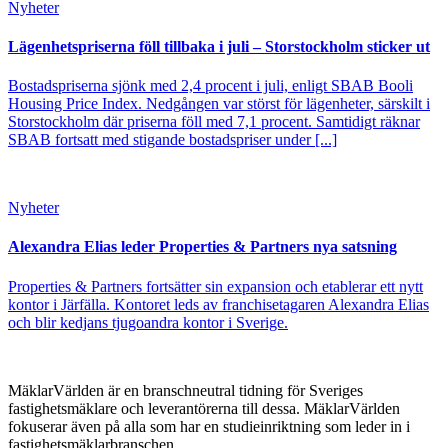
Nyheter
Lägenhetspriserna föll tillbaka i juli – Storstockholm sticker ut
Bostadspriserna sjönk med 2,4 procent i juli, enligt SBAB Booli
Housing Price Index. Nedgången var störst för lägenheter, särskilt i
Storstockholm där priserna föll med 7,1 procent. Samtidigt räknar
SBAB fortsatt med stigande bostadspriser under [...]
Nyheter
Alexandra Elias leder Properties & Partners nya satsning
Properties & Partners fortsätter sin expansion och etablerar ett nytt
kontor i Järfälla. Kontoret leds av franchisetagaren Alexandra Elias
och blir kedjans tjugoandra kontor i Sverige.
MäklarVärlden är en branschneutral tidning för Sveriges
fastighetsmäklare och leverantörerna till dessa. MäklarVärlden
fokuserar även på alla som har en studieinriktning som leder in i
fastighetsmäklarbranschen.