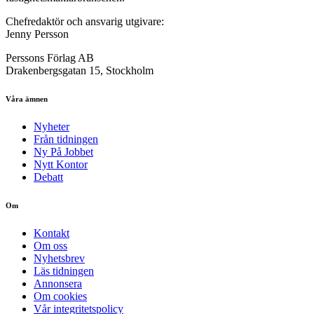
Chefredaktör och ansvarig utgivare:
Jenny Persson
Perssons Förlag AB
Drakenbergsgatan 15, Stockholm
Våra ämnen
Nyheter
Från tidningen
Ny På Jobbet
Nytt Kontor
Debatt
Om
Kontakt
Om oss
Nyhetsbrev
Läs tidningen
Annonsera
Om cookies
Vår integritetspolicy