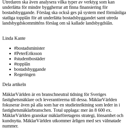
Utredaren ska även analysera vilka typer av verktyg som kan
underlätta för mindre byggherrar att finna finansiering för
bostadsbyggande. Förslag ska också ges på system med förmånliga
statliga topplån för att underlätta bostadsbyggandet samt utreda
landsbygdskommitténs förslag om så kallade landsbygdslån.
Linda Kante
#bostadsminister
#PeterEriksson
#studentbostäder
#topplån
bostadsbyggande
Regeringen
Dela artikeln
MäklarVärlden är en branschneutral tidning för Sveriges
fastighetsmäklare och leverantörerna till dessa. MäklarVärlden
fokuserar även på alla som har en studieinriktning som leder in i
fastighetsmäklarbranschen. Total upplaga: mer än 8 600 ex.
MäklarVärlden granskar mäklarföretagens strategi, lönsamhet och
kundnytta. MäklarVärlden utkommer årligen med sex välmatade
nummer.