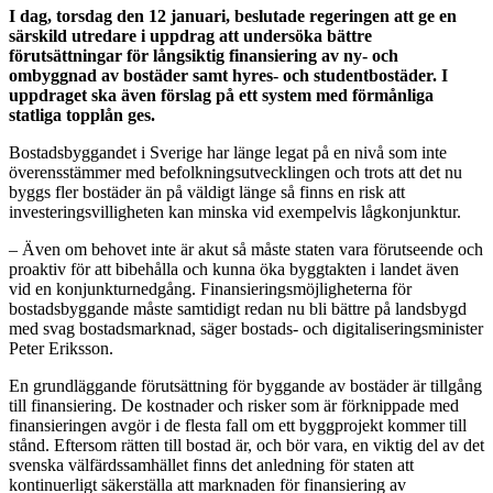
I dag, torsdag den 12 januari, beslutade regeringen att ge en
särskild utredare i uppdrag att undersöka bättre
förutsättningar för långsiktig finansiering av ny- och
ombyggnad av bostäder samt hyres- och studentbostäder. I
uppdraget ska även förslag på ett system med förmånliga
statliga topplån ges.
Bostadsbyggandet i Sverige har länge legat på en nivå som inte
överensstämmer med befolkningsutvecklingen och trots att det nu
byggs fler bostäder än på väldigt länge så finns en risk att
investeringsvilligheten kan minska vid exempelvis lågkonjunktur.
– Även om behovet inte är akut så måste staten vara förutseende och
proaktiv för att bibehålla och kunna öka byggtakten i landet även
vid en konjunkturnedgång. Finansieringsmöjligheterna för
bostadsbyggande måste samtidigt redan nu bli bättre på landsbygd
med svag bostadsmarknad, säger bostads- och digitaliseringsminister
Peter Eriksson.
En grundläggande förutsättning för byggande av bostäder är tillgång
till finansiering. De kostnader och risker som är förknippade med
finansieringen avgör i de flesta fall om ett byggprojekt kommer till
stånd. Eftersom rätten till bostad är, och bör vara, en viktig del av det
svenska välfärdssamhället finns det anledning för staten att
kontinuerligt säkerställa att marknaden för finansiering av