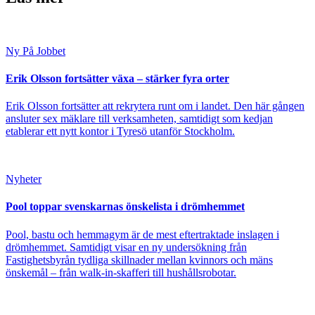
Ny På Jobbet
Erik Olsson fortsätter växa – stärker fyra orter
Erik Olsson fortsätter att rekrytera runt om i landet. Den här gången
ansluter sex mäklare till verksamheten, samtidigt som kedjan
etablerar ett nytt kontor i Tyresö utanför Stockholm.
Nyheter
Pool toppar svenskarnas önskelista i drömhemmet
Pool, bastu och hemmagym är de mest eftertraktade inslagen i
drömhemmet. Samtidigt visar en ny undersökning från
Fastighetsbyrån tydliga skillnader mellan kvinnors och mäns
önskemål – från walk-in-skafferi till hushållsrobotar.