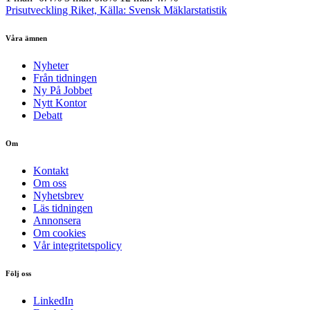
Prisutveckling Riket, Källa: Svensk Mäklarstatistik
Våra ämnen
Nyheter
Från tidningen
Ny På Jobbet
Nytt Kontor
Debatt
Om
Kontakt
Om oss
Nyhetsbrev
Läs tidningen
Annonsera
Om cookies
Vår integritetspolicy
Följ oss
LinkedIn