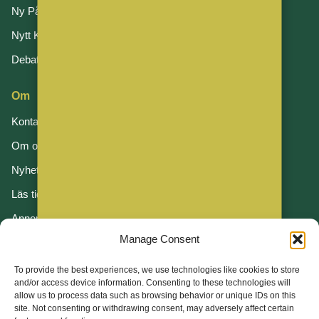
Ny På Jobbet
Nytt Kontor
Debatt
Om
Kontakt
Om oss
Nyhetsbrev
Läs tidningen
Annonsera
Manage Consent
Om cookies
Vår integritetspolicy
To provide the best experiences, we use technologies like cookies to store
and/or access device information. Consenting to these technologies will
allow us to process data such as browsing behavior or unique IDs on this
Följ oss
site. Not consenting or withdrawing consent, may adversely affect certain